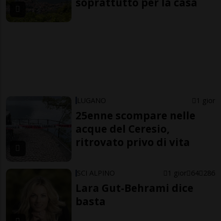
soprattutto per la casa
LUGANO
1 gior
25enne scompare nelle
acque del Ceresio,
ritrovato privo di vita
SCI ALPINO
1 gior
64
286
Lara Gut-Behrami dice
basta