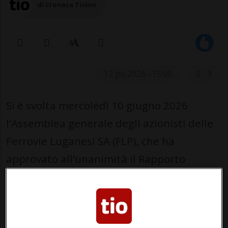
di Cronaca Ticino
12 giu 2026 - 15:06
3
Si è svolta mercoledì 10 giugno 2026
l’Assemblea generale degli azionisti delle
Ferrovie Luganesi SA (FLP), che ha
approvato all’unanimità il Rapporto
annuale e il bilancio d’esercizio 2025,
confermando un anno di consolidamento e
crescita per l’azienda.