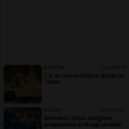
CANTONE
3 ore
3
79
C'è un nuovo branco di lupi in
Ticino
LUGANO
3 ore
16
52
Arrivano i tifosi zurighesi,
preparatevi ai disagi stradali