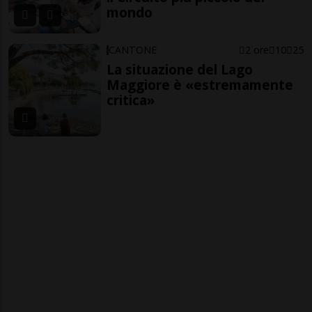
mondo
CANTONE
2 ore
10
25
La situazione del Lago
Maggiore è «estremamente
critica»