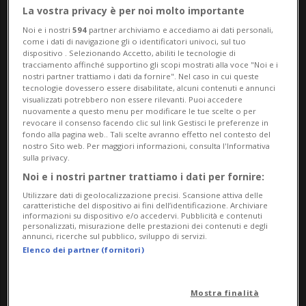
La vostra privacy è per noi molto importante
Nel corso del 2025 FLP ha registrato un
Noi e i nostri
594
partner archiviamo e accediamo ai dati personali,
come i dati di navigazione gli o identificatori univoci, sul tuo
significativo aumento dell’utenza,
dispositivo . Selezionando Accetto, abiliti le tecnologie di
tracciamento affinché supportino gli scopi mostrati alla voce "Noi e i
raggiungendo 2'872'292 passeggeri, pari a
nostri partner trattiamo i dati da fornire". Nel caso in cui queste
tecnologie dovessero essere disabilitate, alcuni contenuti e annunci
un incremento del 5,06% rispetto all’anno
visualizzati potrebbero non essere rilevanti. Puoi accedere
nuovamente a questo menu per modificare le tue scelte o per
precedente. Un dato che rafforza il ruolo
revocare il consenso facendo clic sul link Gestisci le preferenze in
fondo alla pagina web.. Tali scelte avranno effetto nel contesto del
centrale del collegamento ferroviario
nostro Sito web. Per maggiori informazioni, consulta l'Informativa
sulla privacy.
Lugano-Ponte Tresa nel sistema della
Noi e i nostri partner trattiamo i dati per fornire:
mobilità regionale e testimonia una
Utilizzare dati di geolocalizzazione precisi. Scansione attiva delle
caratteristiche del dispositivo ai fini dell’identificazione. Archiviare
crescente fiducia verso soluzioni di
informazioni su dispositivo e/o accedervi. Pubblicità e contenuti
personalizzati, misurazione delle prestazioni dei contenuti e degli
annunci, ricerche sul pubblico, sviluppo di servizi.
trasporto sostenibili e integrate.
Elenco dei partner (fornitori)
Parallelamente, sono proseguiti gli
Mostra finalità