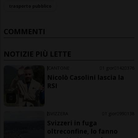
trasporto pubblico
COMMENTI
NOTIZIE PIÙ LETTE
CANTONE
1 gior
142
376
Nicolò Casolini lascia la
RSI
SVIZZERA
1 gior
99
138
Svizzeri in fuga
oltreconfine, lo fanno