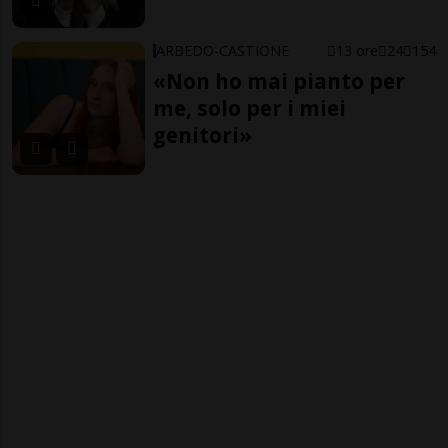
ARBEDO-CASTIONE
13 ore
24
154
«Non ho mai pianto per
me, solo per i miei
genitori»