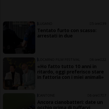
LUGANO
5 ore
39
Tentato furto con scasso:
arrestati in due
LOCARNO FILM FESTIVAL
6 ore
22
«Ho fatto tutto 10 anni in
ritardo, oggi preferisco stare
in fattoria con i miei animali»
CANTONE
6 ore
7
7
Ancora cianobatteri: date un
occhio prima di tuffarvi