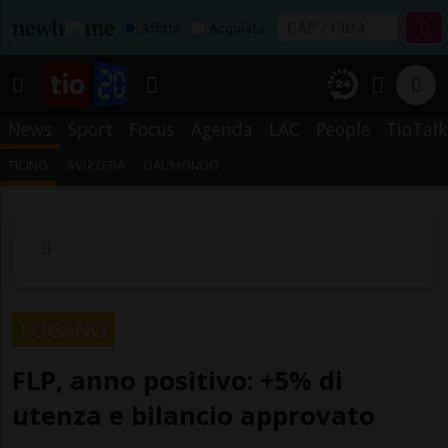
Affitta
Acquista
News
Sport
Focus
Agenda
LAC
People
TioTalk
TICINO
SVIZZERA
DAL MONDO
LUGANO
FLP, anno positivo: +5% di
utenza e bilancio approvato