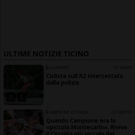
ULTIME NOTIZIE TICINO
LUGANESE
1 ora
9
Ciclista sull'A2 intercettato
dalla polizia
CAMPIONE D'ITALIA
2 ore
10
Quando Campione era la
«piccola Montecarlo». Rivive
il Circuito più piccolo del