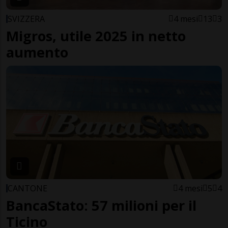
SVIZZERA
4 mesi
13
3
Migros, utile 2025 in netto
aumento
CANTONE
4 mesi
5
4
BancaStato: 57 milioni per il
Ticino