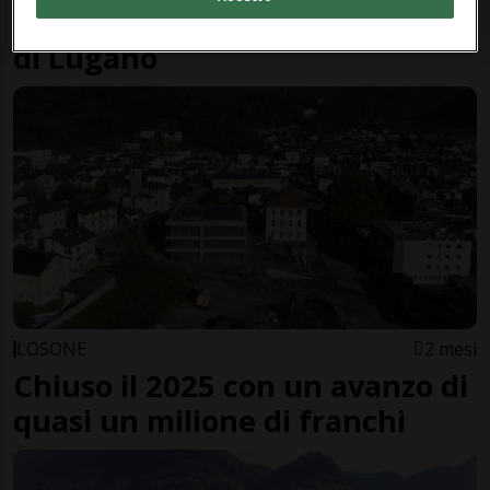
Lieve disavanzo per la Diocesi
di Lugano
LOSONE
2 mesi
Chiuso il 2025 con un avanzo di
quasi un milione di franchi