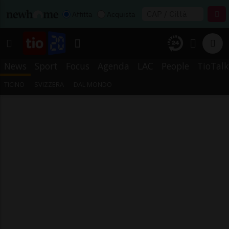
Affitta
Acquista
News
Sport
Focus
Agenda
LAC
People
TioTalk
TICINO
SVIZZERA
DAL MONDO