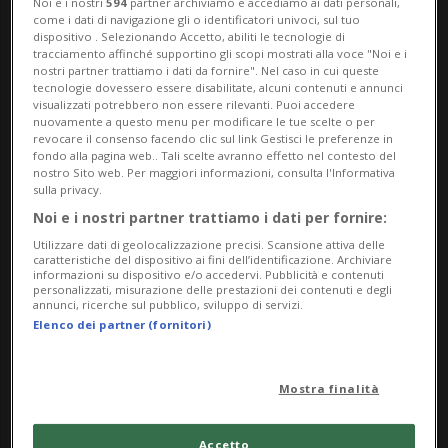
Noi e i nostri
594
partner archiviamo e accediamo ai dati personali,
come i dati di navigazione gli o identificatori univoci, sul tuo
dispositivo . Selezionando Accetto, abiliti le tecnologie di
tracciamento affinché supportino gli scopi mostrati alla voce "Noi e i
nostri partner trattiamo i dati da fornire". Nel caso in cui queste
tecnologie dovessero essere disabilitate, alcuni contenuti e annunci
LUGANO
1 mese
3
4
visualizzati potrebbero non essere rilevanti. Puoi accedere
nuovamente a questo menu per modificare le tue scelte o per
FLP, anno positivo: +5% di
revocare il consenso facendo clic sul link Gestisci le preferenze in
fondo alla pagina web.. Tali scelte avranno effetto nel contesto del
utenza e bilancio approvato
nostro Sito web. Per maggiori informazioni, consulta l'Informativa
sulla privacy.
Noi e i nostri partner trattiamo i dati per fornire:
Utilizzare dati di geolocalizzazione precisi. Scansione attiva delle
caratteristiche del dispositivo ai fini dell’identificazione. Archiviare
informazioni su dispositivo e/o accedervi. Pubblicità e contenuti
personalizzati, misurazione delle prestazioni dei contenuti e degli
annunci, ricerche sul pubblico, sviluppo di servizi.
Elenco dei partner (fornitori)
Mostra finalità
LUGANO
1 mese
1
6
Accetto