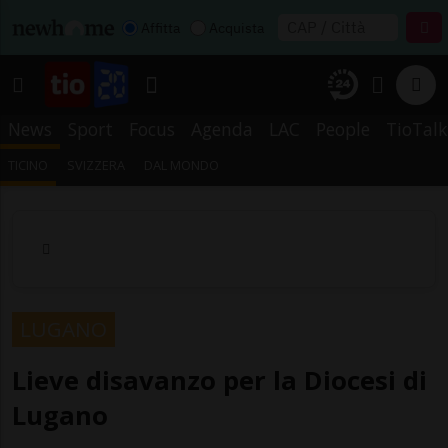
Affitta
Acquista
News
Sport
Focus
Agenda
LAC
People
TioTalk
TICINO
SVIZZERA
DAL MONDO
LUGANO
Lieve disavanzo per la Diocesi di
Lugano