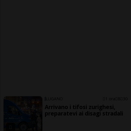
LUGANO
1 ora
8
30
Arrivano i tifosi zurighesi,
preparatevi ai disagi stradali