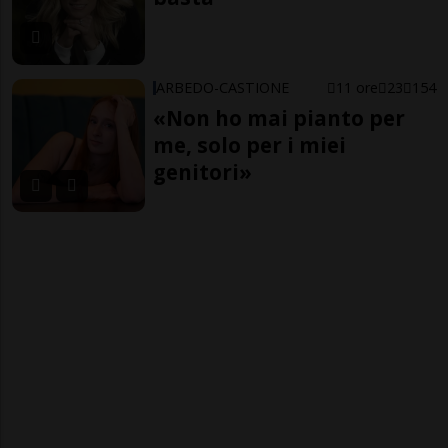
ARBEDO-CASTIONE
11 ore
23
154
«Non ho mai pianto per
me, solo per i miei
genitori»