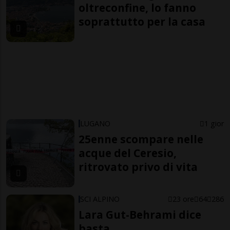
oltreconfine, lo fanno
soprattutto per la casa
LUGANO
1 gior
25enne scompare nelle
acque del Ceresio,
ritrovato privo di vita
SCI ALPINO
23 ore
64
286
Lara Gut-Behrami dice
basta