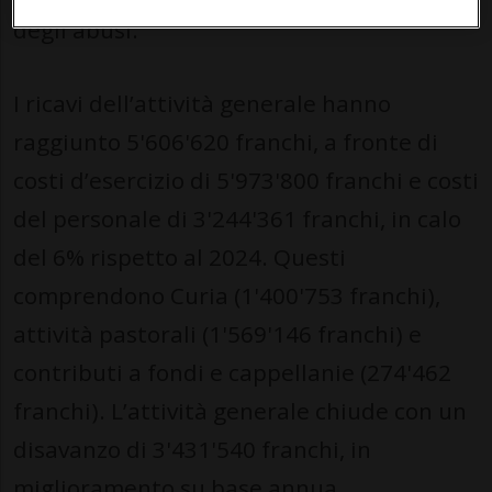
degli abusi.
I ricavi dell’attività generale hanno
raggiunto 5'606'620 franchi, a fronte di
costi d’esercizio di 5'973'800 franchi e costi
del personale di 3'244'361 franchi, in calo
del 6% rispetto al 2024. Questi
comprendono Curia (1'400'753 franchi),
attività pastorali (1'569'146 franchi) e
contributi a fondi e cappellanie (274'462
franchi). L’attività generale chiude con un
disavanzo di 3'431'540 franchi, in
miglioramento su base annua.