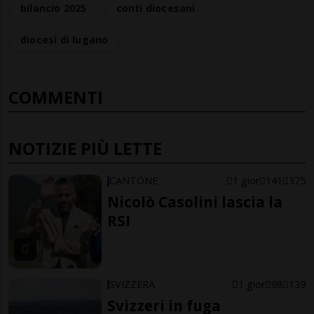
bilancio 2025
conti diocesani
diocesi di lugano
COMMENTI
NOTIZIE PIÙ LETTE
CANTONE
1 gior
141
375
Nicolò Casolini lascia la
RSI
SVIZZERA
1 gior
98
139
Svizzeri in fuga