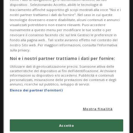
preventivo e al consuntivo 2024. I conti
dispositivo . Selezionando Accetto, abiliti le tecnologie di
tracciamento affinché supportino gli scopi mostrati alla voce "Noi e i
sono stati approvati l’11 giugno
nostri partner trattiamo i dati da fornire". Nel caso in cui queste
tecnologie dovessero essere disabilitate, alcuni contenuti e annunci
dall’Assemblea diocesana dei delegati.
visualizzati potrebbero non essere rilevanti. Puoi accedere
nuovamente a questo menu per modificare le tue scelte o per
revocare il consenso facendo clic sul link Gestisci le preferenze in
Il risultato è legato anche all’adozione di
fondo alla pagina web.. Tali scelte avranno effetto nel contesto del
nostro Sito web. Per maggiori informazioni, consulta l'Informativa
una politica di ammortamenti uniforme.
sulla privacy.
La gestione ordinaria, sostenuta dal
Noi e i nostri partner trattiamo i dati per fornire:
Utilizzare dati di geolocalizzazione precisi. Scansione attiva delle
patrimonio immobiliare, ha ritrovato
caratteristiche del dispositivo ai fini dell’identificazione. Archiviare
informazioni su dispositivo e/o accedervi. Pubblicità e contenuti
equilibrio economico, con un aumento dei
personalizzati, misurazione delle prestazioni dei contenuti e degli
annunci, ricerche sul pubblico, sviluppo di servizi.
contributi di terzi a favore di opere
Elenco dei partner (fornitori)
ecclesiali come la Fondazione Collegio
Papio, la Facoltà di Teologia e il Liceo
Mostra finalità
diocesano Lucino, oltre a investimenti in
Accetto
ambito informatico e nella prevenzione