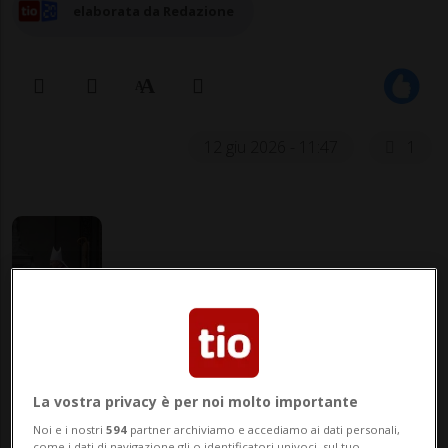
elaborata da Redazione
12 giu 2026 - 11:47
1
LUGANO - La Diocesi di Lugano chiude il
2025 con un disavanzo di 38 629 franchi, in
La vostra privacy è per noi molto importante
netto miglioramento rispetto al
Noi e i nostri
594
partner archiviamo e accediamo ai dati personali,
come i dati di navigazione gli o identificatori univoci, sul tuo