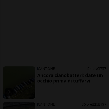
CANTONE
4 ore
7
7
Ancora cianobatteri: date un
occhio prima di tuffarvi
CANTONE
6 ore
25
197