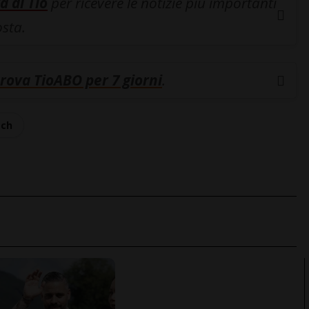
a di Tio
per ricevere le notizie più importanti
osta.
rova TioABO per 7 giorni
.
ch