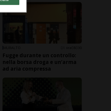
MURALTO
1 ora
8
30
Fugge durante un controllo:
nella borsa droga e un’arma
ad aria compressa