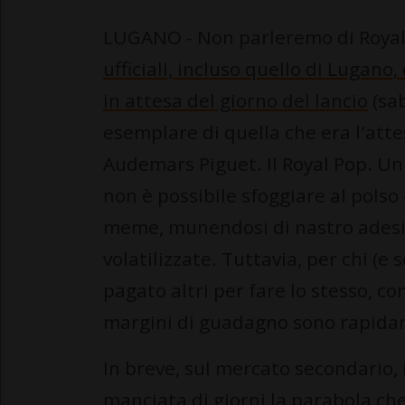
LUGANO - Non parleremo di Royal
ufficiali, incluso quello di Lugano
in attesa del giorno del lancio
(sa
esemplare di quella che era l'att
Audemars Piguet. Il Royal Pop. Un'
non è possibile sfoggiare al pol
meme, munendosi di nastro adesiv
volatilizzate. Tuttavia, per chi (e
pagato altri per fare lo stesso, con 
margini di guadagno sono rapidam
In breve, sul mercato secondario, 
manciata di giorni la parabola ch