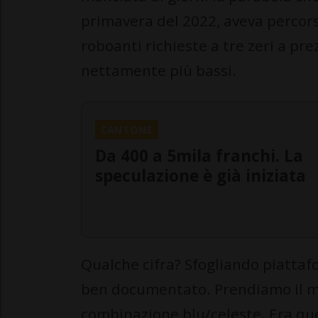
primavera del 2022, aveva percorso
roboanti richieste a tre zeri a prez
nettamente più bassi.
CANTONE
Da 400 a 5mila franchi. La
speculazione è già iniziata
Qualche cifra? Sfogliando piattaf
ben documentato. Prendiamo il mo
combinazione blu/celeste. Era que