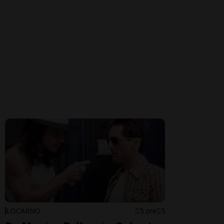
LOCARNO
5 ore
5