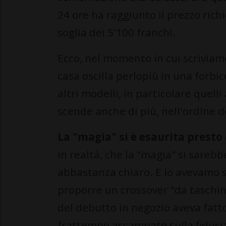
24 ore ha raggiunto il prezzo richi
soglia dei 5'100 franchi.
Ecco, nel momento in cui scriviamo
casa oscilla perlopiù in una forbic
altri modelli, in particolare quelli
scende anche di più, nell'ordine d
La "magia" si è esaurita presto
In realtà, che la "magia" si sareb
abbastanza chiaro. E lo avevamo sc
proporre un crossover "da taschino
del debutto in negozio aveva fatto
frattempo accampato sulla fiduci