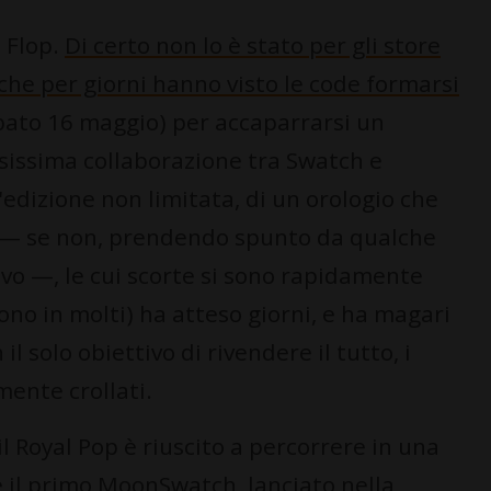
 Flop.
Di certo non lo è stato per gli store
, che per giorni hanno visto le code formarsi
bato 16 maggio) per accaparrarsi un
esissima collaborazione tra Swatch e
edizione non limitata, di un orologio che
so — se non, prendendo spunto da qualche
o —, le cui scorte si sono rapidamente
 sono in molti) ha atteso giorni, e ha magari
il solo obiettivo di rivendere il tutto, i
ente crollati.
il Royal Pop è riuscito a percorrere in una
e il primo MoonSwatch, lanciato nella