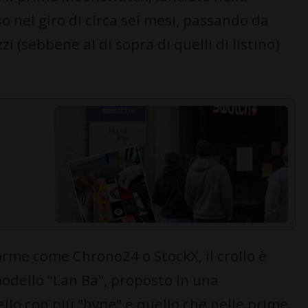
 nel giro di circa sei mesi, passando da
zi (sebbene al di sopra di quelli di listino)
orme come Chrono24 o StockX, il crollo è
dello "Lan Ba", proposto in una
llo con più "hype" e quello che nelle prime