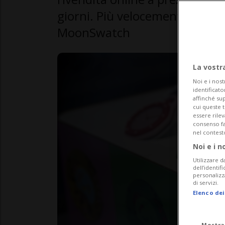
giorni. Più velocemente di qu
MoonSwatch
La vostr
Noi e i nost
identificato
affinché sup
cui queste 
essere rile
consenso fac
nel contest
Noi e i n
Utilizzare d
dell’identif
personalizz
di servizi.
Elenco dei
Mostra