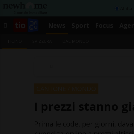
Affitta
News
Sport
Focus
Age
TICINO
SVIZZERA
DAL MONDO
CANTONE / MONDO
I prezzi stanno g
Prima le code, per giorni, davant
rivendita online a prezzi altiss