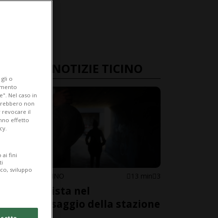
ULTIME NOTIZIE TICINO
gli o
iamento
e". Nel caso in
potrebbero non
 revocare il
anno effetto
cy.
ai fini
ti
ico, sviluppo
SANT'ANTONINO
13 min
3
Esibizionista nel
sottopassaggio della stazione
cetto