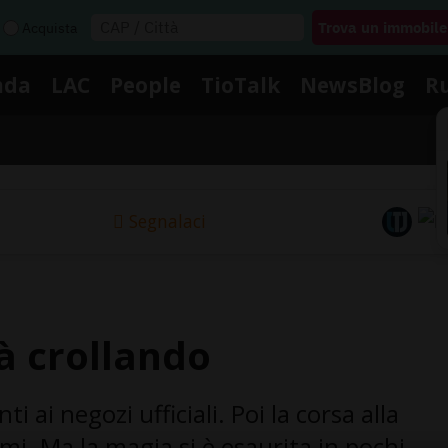
Acquista
nda
LAC
People
TioTalk
NewsBlog
R
Segnalaci
ià crollando
i ai negozi ufficiali. Poi la corsa alla
imi. Ma la magia si è esaurita in pochi