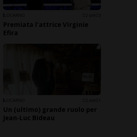
LOCARNO
2 ore
3
Premiata l'attrice Virginie
Efira
LOCARNO
2 ore
1
Un (ultimo) grande ruolo per
Jean-Luc Bideau