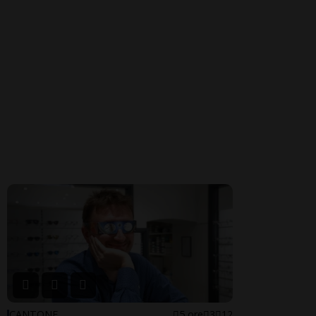
CANTONE
5 ore
3
12