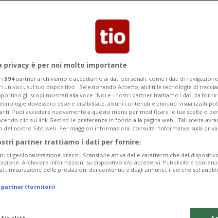
anto era accaduto con il primo
a privacy è per noi molto importante
ri
594
partner archiviamo e accediamo ai dati personali, come i dati di navigazione 
ri univoci, sul tuo dispositivo . Selezionando Accetto, abiliti le tecnologie di tracc
portino gli scopi mostrati alla voce "Noi e i nostri partner trattiamo i dati da fornir
tecnologie dovessero essere disabilitate, alcuni contenuti e annunci visualizzati 
vanti. Puoi accedere nuovamente a questo menu per modificare le tue scelte o per
endo clic sul link Gestisci le preferenze in fondo alla pagina web.. Tali scelte avr
o del nostro Sito web. Per maggiori informazioni, consulta l'Informativa sulla priva
ostri partner trattiamo i dati per fornire:
ati di geolocalizzazione precisi. Scansione attiva delle caratteristiche del dispositivo 
icazione. Archiviare informazioni su dispositivo e/o accedervi. Pubblicità e contenu
ati, misurazione delle prestazioni dei contenuti e degli annunci, ricerche sul pubbl
 partner (fornitori)
 finalità
Ac