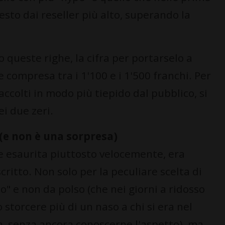
esto dai reseller più alto, superando la
 queste righe, la cifra per portarselo a
e compresa tra i 1'100 e i 1'500 franchi. Per
 accolti in modo più tiepido dal pubblico, si
ei due zeri.
 (e non è una sorpresa)
be esaurita piuttosto velocemente, era
ritto. Non solo per la peculiare scelta di
" e non da polso (che nei giorni a ridosso
 storcere più di un naso a chi si era nel
a, senza ancora conoscerne l'aspetto), ma