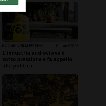
LOCARNO FILM FESTIVAL
11 ore
6
22
L'industria audiovisiva è
sotto pressione e fa appello
alla politica