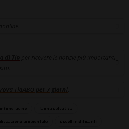
inonline.
a di Tio
per ricevere le notizie più importanti
osta.
rova TioABO per 7 giorni
.
antone ticino
fauna selvatica
ilizzazione ambientale
uccelli nidificanti