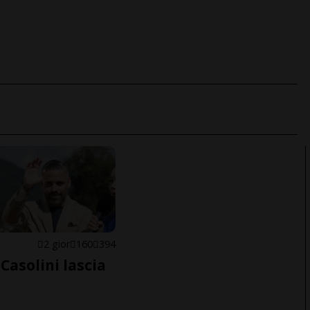
E
2 gior
160
394
Casolini lascia