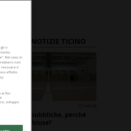
ULTIME NOTIZIE TICINO
gli o
iamento
e". Nel caso in
potrebbero non
 revocare il
anno effetto
cy.
ai fini
ti
ico, sviluppo
CANTONE
7 ore
8
Palestre pubbliche, perché
restano chiuse?
cetto