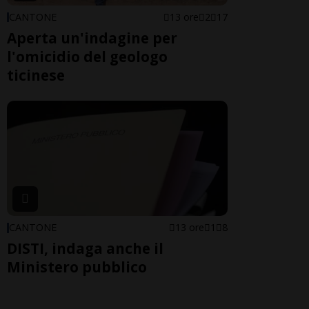
CANTONE
13 ore
2
17
Aperta un'indagine per
l'omicidio del geologo
ticinese
CANTONE
13 ore
1
8
DISTI, indaga anche il
Ministero pubblico