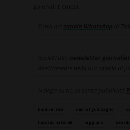
golenali ticinesi.
Entra nel
canale WhatsApp
di Tic
Iscriviti alla
newsletter giornalier
direttamente nella tua casella di p
Naviga su tio.ch senza pubblicità
P
biodiversità
cani al guinzaglio
c
habitat naturali
leggiuna
sensib