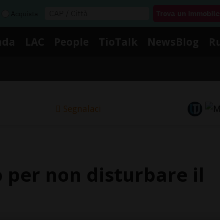
Acquista
nda
LAC
People
TioTalk
NewsBlog
R
Segnalaci
o per non disturbare il