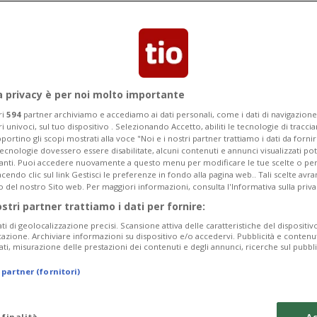
ella zona golenale della Legiuna per la
a privacy è per noi molto importante
ri
594
partner archiviamo e accediamo ai dati personali, come i dati di navigazione 
ri univoci, sul tuo dispositivo . Selezionando Accetto, abiliti le tecnologie di tracc
portino gli scopi mostrati alla voce "Noi e i nostri partner trattiamo i dati da fornir
tecnologie dovessero essere disabilitate, alcuni contenuti e annunci visualizzati 
vanti. Puoi accedere nuovamente a questo menu per modificare le tue scelte o per
endo clic sul link Gestisci le preferenze in fondo alla pagina web.. Tali scelte avr
o del nostro Sito web. Per maggiori informazioni, consulta l'Informativa sulla priva
ostri partner trattiamo i dati per fornire:
ati di geolocalizzazione precisi. Scansione attiva delle caratteristiche del dispositivo 
icazione. Archiviare informazioni su dispositivo e/o accedervi. Pubblicità e contenu
ati, misurazione delle prestazioni dei contenuti e degli annunci, ricerche sul pubbl
 partner (fornitori)
 finalità
Ac