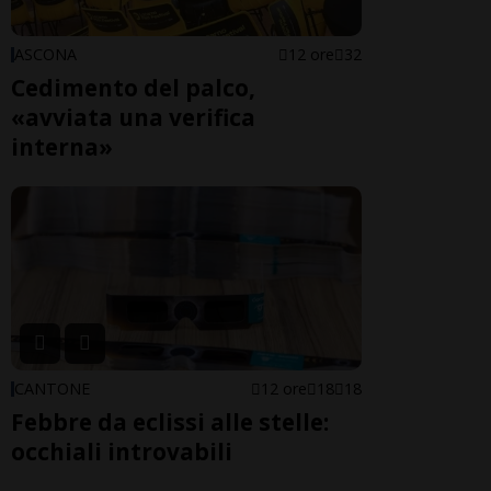
ASCONA
12 ore
32
Cedimento del palco,
«avviata una verifica
interna»
CANTONE
12 ore
18
18
Febbre da eclissi alle stelle:
occhiali introvabili