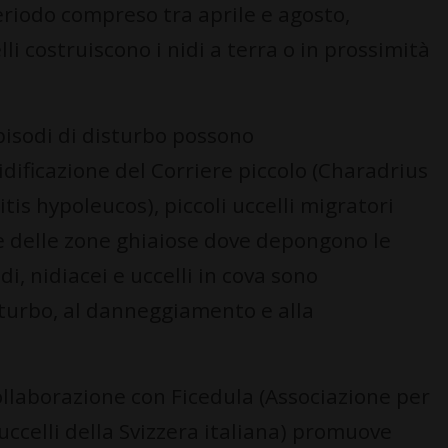
 periodo compreso tra aprile e agosto,
li costruiscono i nidi a terra o in prossimità
pisodi di disturbo possono
dificazione del Corriere piccolo (Charadrius
itis hypoleucos), piccoli uccelli migratori
 e delle zone ghiaiose dove depongono le
i, nidiacei e uccelli in cova sono
sturbo, al danneggiamento e alla
collaborazione con Ficedula (Associazione per
 uccelli della Svizzera italiana) promuove