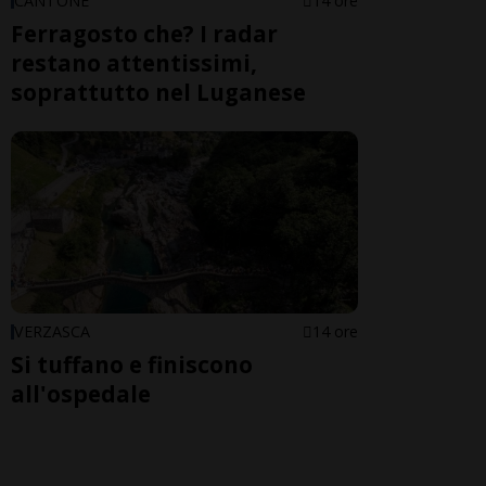
CANTONE
14 ore
Ferragosto che? I radar
restano attentissimi,
soprattutto nel Luganese
VERZASCA
14 ore
Si tuffano e finiscono
all'ospedale