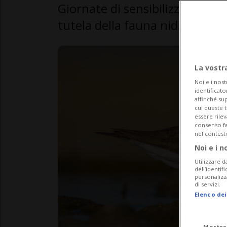
Giornate di sensibilizzazione n
tutela della fauna nidificante.
La vostr
Noi e i nost
identificato
affinché sup
cui queste 
essere rile
consenso fac
nel contest
Noi e i n
Utilizzare d
dell’identif
personalizz
di servizi.
Elenco dei
Mostra