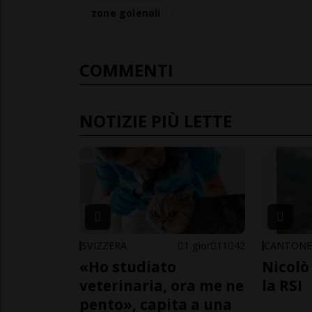
zone golenali
COMMENTI
NOTIZIE PIÙ LETTE
SVIZZERA
1 gior
11
42
CANTON
«Ho studiato
Nicolò 
veterinaria, ora me ne
la RSI
pento», capita a una