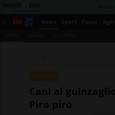
Affitta
News
Sport
Focus
Age
TICINO
SVIZZERA
DAL MONDO
CANTONE
Cani al guinzagli
Piro piro