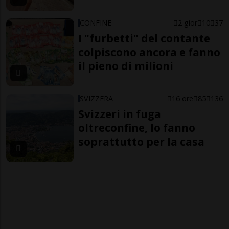
CONFINE
2 gior
10
37
I "furbetti" del contante
colpiscono ancora e fanno
il pieno di milioni
SVIZZERA
16 ore
85
136
Svizzeri in fuga
oltreconfine, lo fanno
soprattutto per la casa