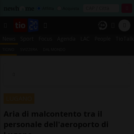
Affitta
Acquista
News
Sport
Focus
Agenda
LAC
People
TioTalk
TICINO
SVIZZERA
DAL MONDO
LUGANO
Aria di malcontento tra il
personale dell'aeroporto di