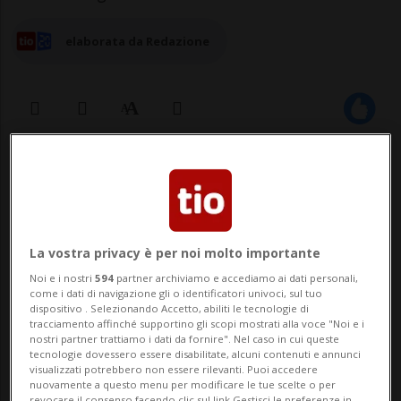
elaborata da Redazione
09 mag 2026 - 09:12
6
LUGANO - Tensioni e malumori tra il
personale dell'aeroporto di Lugano. Alcuni
La vostra privacy è per noi molto importante
dipendenti hanno inviato una lettera
Noi e i nostri
594
partner archiviamo e accediamo ai dati personali,
come i dati di navigazione gli o identificatori univoci, sul tuo
anonima al Municipio di Lugano,
dispositivo . Selezionando Accetto, abiliti le tecnologie di
tracciamento affinché supportino gli scopi mostrati alla voce "Noi e i
segnalando un certo malcontento
nostri partner trattiamo i dati da fornire". Nel caso in cui queste
tecnologie dovessero essere disabilitate, alcuni contenuti e annunci
visualizzati potrebbero non essere rilevanti. Puoi accedere
riguardo alla conduzione del direttore
nuovamente a questo menu per modificare le tue scelte o per
revocare il consenso facendo clic sul link Gestisci le preferenze in