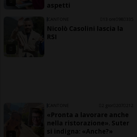
aspetti
CANTONE
13 ore
98
335
Nicolò Casolini lascia la
RSI
CANTONE
2 gior
207
212
«Pronta a lavorare anche
nella ristorazione». Suter
si indigna: «Anche?»