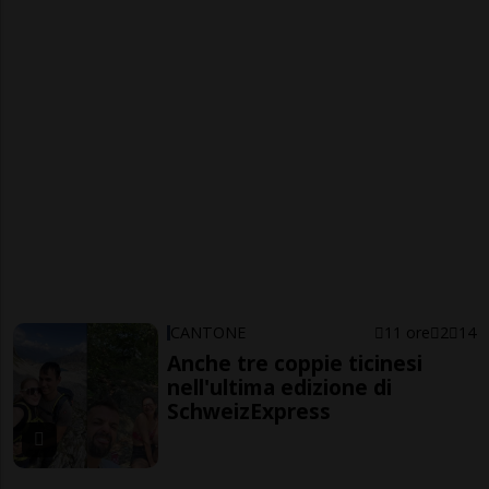
CANTONE
11 ore
2
14
Anche tre coppie ticinesi
nell'ultima edizione di
SchweizExpress