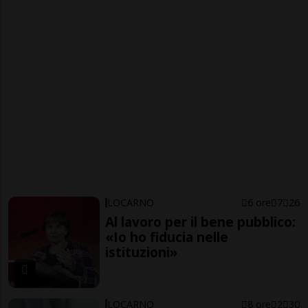
LOCARNO
6 ore
7
26
Al lavoro per il bene pubblico:
«Io ho fiducia nelle
istituzioni»
LOCARNO
8 ore
2
30