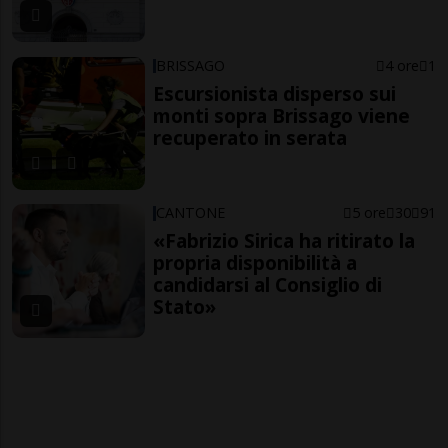
BRISSAGO
4 ore
1
Escursionista disperso sui
monti sopra Brissago viene
recuperato in serata
CANTONE
5 ore
30
91
«Fabrizio Sirica ha ritirato la
propria disponibilità a
candidarsi al Consiglio di
Stato»