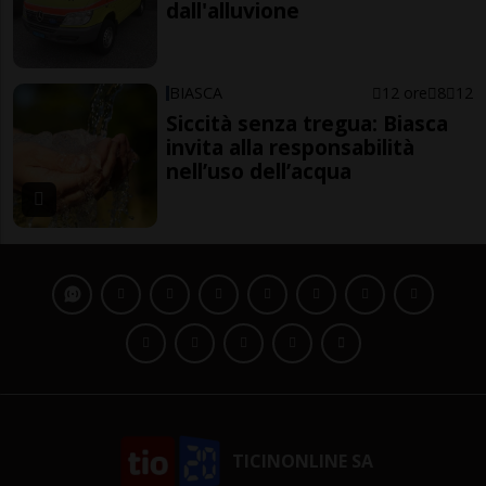
dall'alluvione
BIASCA
12 ore
8
12
Siccità senza tregua: Biasca
invita alla responsabilità
nell’uso dell’acqua
TICINONLINE SA