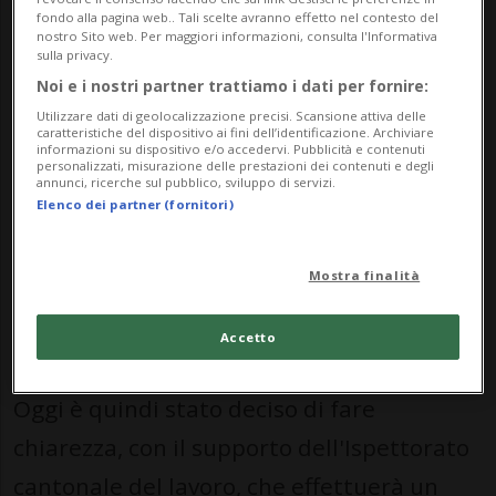
Christian Castelli. Lo riporta La Regione.
fondo alla pagina web.. Tali scelte avranno effetto nel contesto del
nostro Sito web. Per maggiori informazioni, consulta l'Informativa
sulla privacy.
E l'Esecutivo ha già avviato delle verifiche.
Noi e i nostri partner trattiamo i dati per fornire:
«C’è un clima di potenziale tensione tra il
Utilizzare dati di geolocalizzazione precisi. Scansione attiva delle
caratteristiche del dispositivo ai fini dell’identificazione. Archiviare
informazioni su dispositivo e/o accedervi. Pubblicità e contenuti
personale, ma non è la prima volta che lo
personalizzati, misurazione delle prestazioni dei contenuti e degli
annunci, ricerche sul pubblico, sviluppo di servizi.
constato nella mia esperienza lavorativa»,
Elenco dei partner (fornitori)
ha detto Filippo Lombardi, capodicastero
Aeroporto di Lugano, spiegando che un
Mostra finalità
documento simile era già giunto in
Accetto
Municipio circa un anno fa.
Oggi è quindi stato deciso di fare
chiarezza, con il supporto dell'Ispettorato
cantonale del lavoro, che effettuerà un