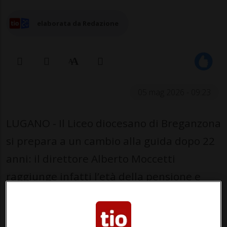
elaborata da Redazione
05 mag 2026 - 09:23
LUGANO - Il Liceo diocesano di Breganzona
si prepara a un cambio alla guida dopo 22
anni: il direttore Alberto Moccetti
raggiunge infatti l’età della pensione e
lascerà il posto a Gianluca D’Ettorre,
docente con esperienza nella scuola