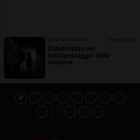
SANT'ANTONINO
9 ore
47
96
Esibizionista nel
sottopassaggio della
stazione