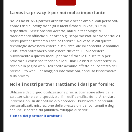
pubblica e nell’attività sindacale. Il
passaggio di consegne avverrà nel segno
La vostra privacy è per noi molto importante
della continuità. Nei prossimi mesi
Noi e i nostri
594
partner archiviamo e accediamo ai dati personali,
come i dati di navigazione gli o identificatori univoci, sul tuo
Moccetti continuerà a insegnare,
dispositivo . Selezionando Accetto, abiliti le tecnologie di
tracciamento affinché supportino gli scopi mostrati alla voce "Noi e i
nostri partner trattiamo i dati da fornire". Nel caso in cui queste
affiancando D’Ettorre nella direzione
tecnologie dovessero essere disabilitate, alcuni contenuti e annunci
visualizzati potrebbero non essere rilevanti. Puoi accedere
prima del subentro definitivo. Il nuovo
nuovamente a questo menu per modificare le tue scelte o per
revocare il consenso facendo clic sul link Gestisci le preferenze in
direttore sarà presentato ufficialmente
fondo alla pagina web.. Tali scelte avranno effetto nel contesto del
nostro Sito web. Per maggiori informazioni, consulta l'Informativa
sabato 9 maggio, in occasione della
sulla privacy.
giornata di “Porte aperte”, in programma
Noi e i nostri partner trattiamo i dati per fornire:
Utilizzare dati di geolocalizzazione precisi. Scansione attiva delle
dalle 9:00 al Liceo diocesano in via Lucino
caratteristiche del dispositivo ai fini dell’identificazione. Archiviare
informazioni su dispositivo e/o accedervi. Pubblicità e contenuti
79 a Breganzona.
personalizzati, misurazione delle prestazioni dei contenuti e degli
annunci, ricerche sul pubblico, sviluppo di servizi.
Elenco dei partner (fornitori)
L’evento, al quale sono invitati tutti gli
amici dell’istituto, coincide con il 39°