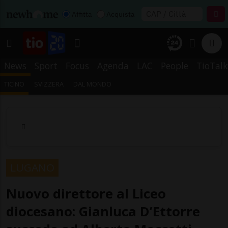
Affitta
Acquista
News
Sport
Focus
Agenda
LAC
People
TioTalk
TICINO
SVIZZERA
DAL MONDO
LUGANO
Nuovo direttore al Liceo
diocesano: Gianluca D’Ettorre