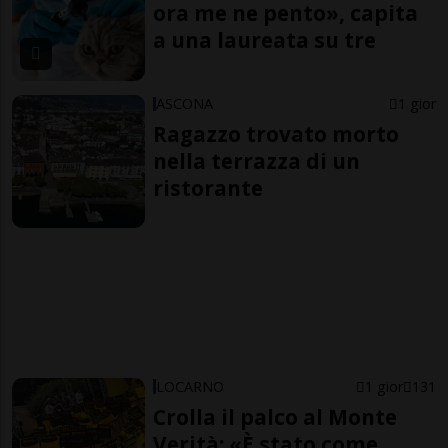
ora me ne pento», capita
a una laureata su tre
ASCONA
1 gior
Ragazzo trovato morto
nella terrazza di un
ristorante
LOCARNO
1 gior
131
Crolla il palco al Monte
Verità: «È stato come