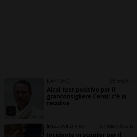
CANTONE
5 ore
111
Alcol test positivo per il
granconsigliere Censi: c'è la
recidiva
MEZZOVICO-VIRA
7 ore
105
243
Incidente in scooter per il