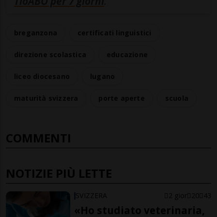
TioABO per 7 giorni
.
breganzona
certificati linguistici
direzione scolastica
educazione
liceo diocesano
lugano
maturità svizzera
porte aperte
scuola
COMMENTI
NOTIZIE PIÙ LETTE
SVIZZERA
2 gior
20
43
«Ho studiato veterinaria,