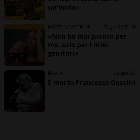
un'onda»
ARBEDO-CASTIONE
2 gior
26
154
«Non ho mai pianto per
me, solo per i miei
genitori»
ITALIA
2 gior
19
È morto Francesco Guccini