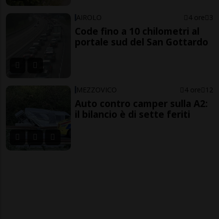
AIROLO
4 ore
3
Code fino a 10 chilometri al
portale sud del San Gottardo
MEZZOVICO
4 ore
12
Auto contro camper sulla A2:
il bilancio è di sette feriti