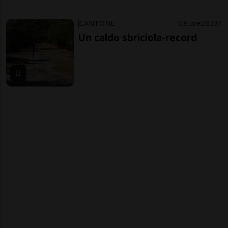
CANTONE
8 ore
6
31
Un caldo sbriciola-record