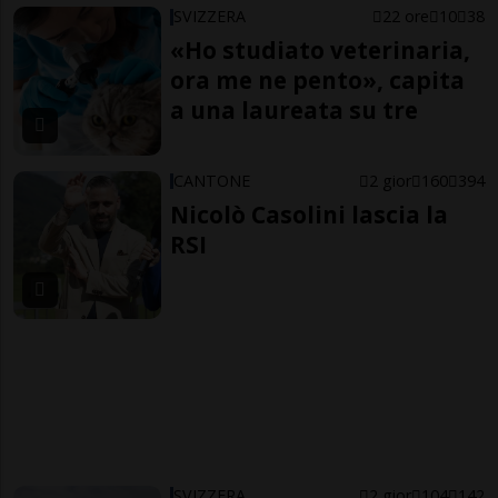
SVIZZERA
22 ore
10
38
«Ho studiato veterinaria,
ora me ne pento», capita
a una laureata su tre
CANTONE
2 gior
160
394
Nicolò Casolini lascia la
RSI
SVIZZERA
2 gior
104
142