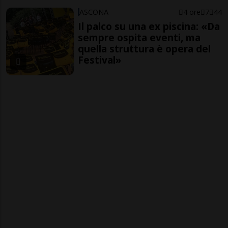
ASCONA
4 ore
7
44
Il palco su una ex piscina: «Da
sempre ospita eventi, ma
quella struttura è opera del
Festival»