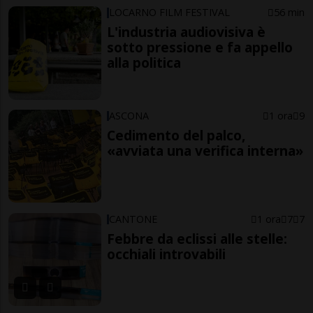
LOCARNO FILM FESTIVAL
56 min
L'industria audiovisiva è
sotto pressione e fa appello
alla politica
ASCONA
1 ora
9
Cedimento del palco,
«avviata una verifica interna»
CANTONE
1 ora
7
7
Febbre da eclissi alle stelle:
occhiali introvabili