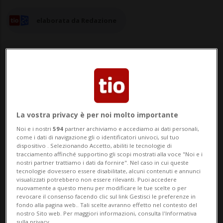
elaborata da Redazione
08 lug 2025 - 17:24
5
La vostra privacy è per noi molto importante
GORDOLA - Un territorio si racconta anche
Noi e i nostri
594
partner archiviamo e accediamo ai dati personali,
attraverso la propria acqua. E sarà proprio
come i dati di navigazione gli o identificatori univoci, sul tuo
dispositivo . Selezionando Accetto, abiliti le tecnologie di
lei, la nostra acqua, la protagonista della
tracciamento affinché supportino gli scopi mostrati alla voce "Noi e i
nostri partner trattiamo i dati da fornire". Nel caso in cui queste
terza edizione del Concorso AFT Acque
tecnologie dovessero essere disabilitate, alcuni contenuti e annunci
visualizzati potrebbero non essere rilevanti. Puoi accedere
della Svizzera italiana, in programma
nuovamente a questo menu per modificare le tue scelte o per
revocare il consenso facendo clic sul link Gestisci le preferenze in
giovedì 28 agosto presso il Centro
fondo alla pagina web.. Tali scelte avranno effetto nel contesto del
nostro Sito web. Per maggiori informazioni, consulta l'Informativa
sulla privacy.