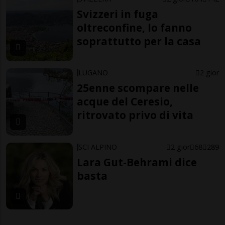
Svizzeri in fuga
oltreconfine, lo fanno
soprattutto per la casa
LUGANO
2 gior
25enne scompare nelle
acque del Ceresio,
ritrovato privo di vita
SCI ALPINO
2 gior
68
289
Lara Gut-Behrami dice
basta