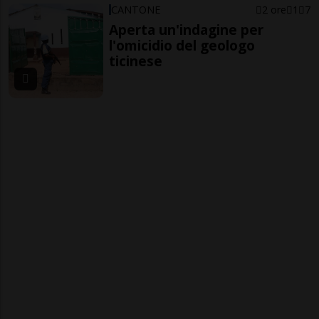
CANTONE
2 ore
1
7
Aperta un'indagine per
l'omicidio del geologo
ticinese