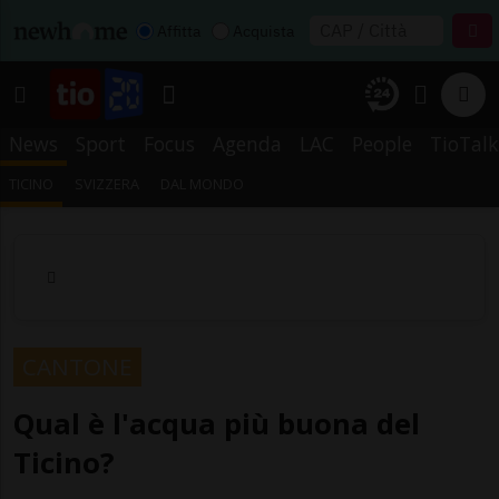
Affitta
Acquista
News
Sport
Focus
Agenda
LAC
People
TioTalk
TICINO
SVIZZERA
DAL MONDO
CANTONE
Qual è l'acqua più buona del
Ticino?