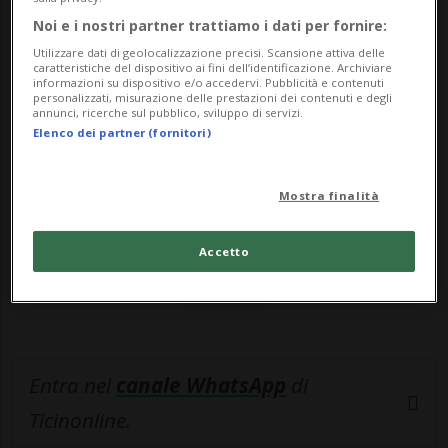
Manifes...
Noi e i nostri partner trattiamo i dati per fornire:
Utilizzare dati di geolocalizzazione precisi. Scansione attiva delle
🔐 Sblocca il nostro archivio
caratteristiche del dispositivo ai fini dell’identificazione. Archiviare
informazioni su dispositivo e/o accedervi. Pubblicità e contenuti
esclusivo!
personalizzati, misurazione delle prestazioni dei contenuti e degli
annunci, ricerche sul pubblico, sviluppo di servizi.
Elenco dei partner (fornitori)
Sottoscrivi un abbonamento
Archivio
per
leggere questo articolo, oppure scegli
Mostra finalità
MyTioAbo
per accedere all'archivio e
navigare su sito e app senza pubblicità.
Accetto
ACCEDI
Entra nel
canale WhatsApp
di
Ticinonline.