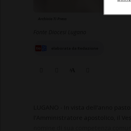
Archivio Ti Press
Fonte Diocesi Lugano
elaborata da Redazione
LUGANO - In vista dell’anno pasto
l’Amministratore apostolico, il Ve
nomine di sua competenza comunica