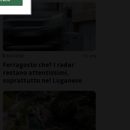
CANTONE
1 ora
Ferragosto che? I radar
restano attentissimi,
soprattutto nel Luganese