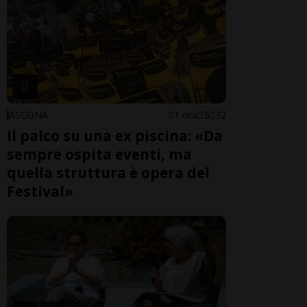
ASCONA
1 ora
5
32
Il palco su una ex piscina: «Da
sempre ospita eventi, ma
quella struttura è opera del
Festival»