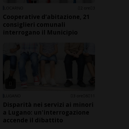
LOCARNO
2 ore
3
Cooperative d’abitazione, 21
consiglieri comunali
interrogano il Municipio
LUGANO
3 ore
6
11
Disparità nei servizi ai minori
a Lugano: un'interrogazione
accende il dibattito