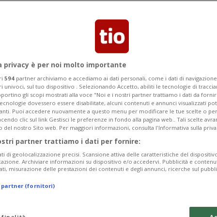
ichi e trasferimenti a partire da
a privacy è per noi molto importante
ri
594
partner archiviamo e accediamo ai dati personali, come i dati di navigazione 
ri univoci, sul tuo dispositivo . Selezionando Accetto, abiliti le tecnologie di tracc
portino gli scopi mostrati alla voce "Noi e i nostri partner trattiamo i dati da fornir
tecnologie dovessero essere disabilitate, alcuni contenuti e annunci visualizzati 
vanti. Puoi accedere nuovamente a questo menu per modificare le tue scelte o per
endo clic sul link Gestisci le preferenze in fondo alla pagina web.. Tali scelte avr
o del nostro Sito web. Per maggiori informazioni, consulta l'Informativa sulla priva
ostri partner trattiamo i dati per fornire:
ati di geolocalizzazione precisi. Scansione attiva delle caratteristiche del dispositivo 
icazione. Archiviare informazioni su dispositivo e/o accedervi. Pubblicità e contenu
ati, misurazione delle prestazioni dei contenuti e degli annunci, ricerche sul pubbl
 partner (fornitori)
 finalità
Ac