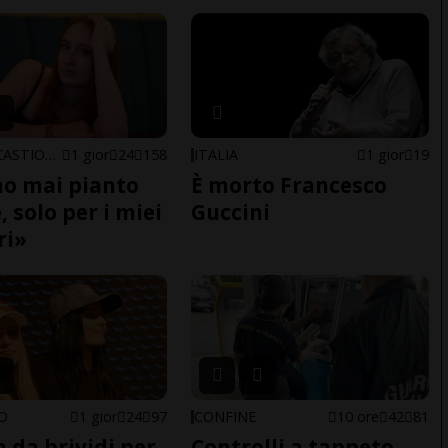
ARBEDO-CASTIONE
1 gior
24
158
ITALIA
1 gior
19
o mai pianto
È morto Francesco
 solo per i miei
Guccini
ri»
NO
1 gior
24
97
CONFINE
10 ore
42
81
a da brividi per
Controlli a tappeto