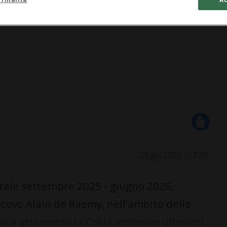
20 giu 2025 - 17:29
rale settembre 2025 - giugno 2026,
scovo Alain de Raemy, nell’ambito delle
 attraverso la Curia vescovile ulteriori