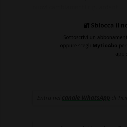
nuovi cambiamenti riguardant...
🔐 Sblocca il n
Sottoscrivi un abbonamen
oppure scegli
MyTioAbo
per 
app 
Entra nel
canale WhatsApp
di Tic