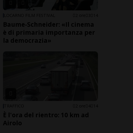
LOCARNO FILM FESTIVAL
2 ore
3
14
Baume-Schneider: «Il cinema
è di primaria importanza per
la democrazia»
TRAFFICO
2 ore
4
14
È l'ora del rientro: 10 km ad
Airolo