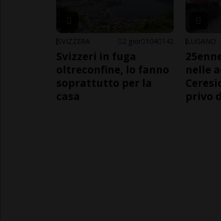
SVIZZERA
2 gior
104
142
LUGANO
Svizzeri in fuga
25enn
oltreconfine, lo fanno
nelle 
soprattutto per la
Ceresi
casa
privo d