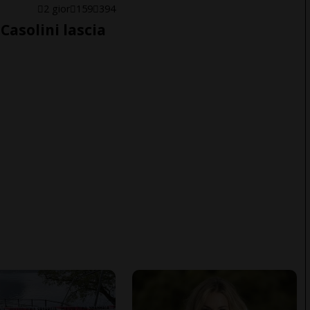
E
2 gior
159
394
Casolini lascia