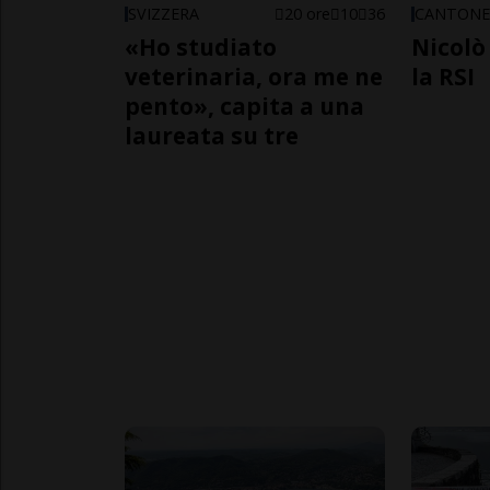
SVIZZERA
20 ore
10
36
CANTON
«Ho studiato
Nicolò 
veterinaria, ora me ne
la RSI
pento», capita a una
laureata su tre