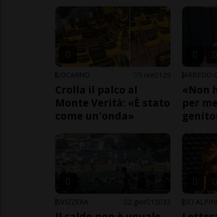
LOCARNO
5 ore
129
Crolla il palco al
«Non h
Monte Verità: «È stato
per me,
come un'onda»
genito
SVIZZERA
2 gior
15
32
SCI ALPI
Il caldo non è uguale
Letter