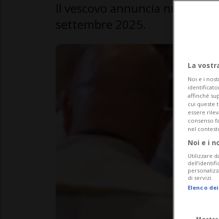
Il vescovo annuncia nuovi incar
settembre 2025.
La vostr
Noi e i nost
identificato
affinché sup
cui queste 
essere rile
consenso fac
nel contest
Noi e i n
Utilizzare d
dell’identif
personalizz
di servizi.
Elenco dei
Mostra