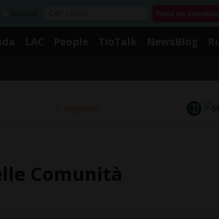
Acquista
nda
LAC
People
TioTalk
NewsBlog
R
Segnalaci
lle Comunità