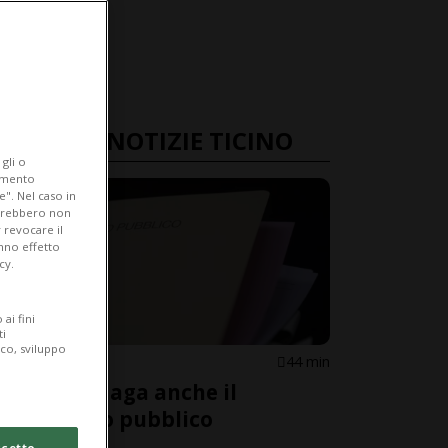
ULTIME NOTIZIE TICINO
gli o
iamento
e". Nel caso in
potrebbero non
 revocare il
anno effetto
cy.
ai fini
ti
ico, sviluppo
CANTONE
44 min
DISTI, indaga anche il
Ministero pubblico
cetto