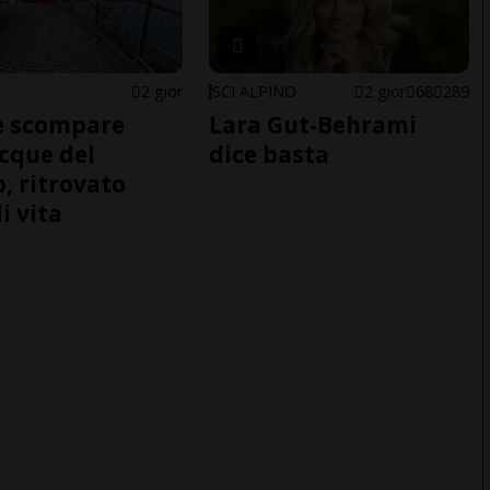
2 gior
SCI ALPINO
2 gior
68
289
e scompare
Lara Gut-Behrami
acque del
dice basta
o, ritrovato
i vita