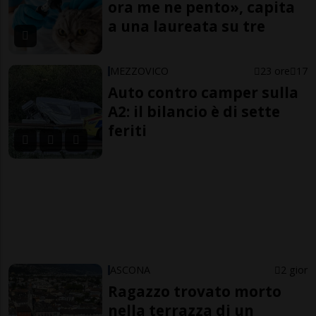
ora me ne pento», capita
a una laureata su tre
MEZZOVICO
23 ore
17
Auto contro camper sulla
A2: il bilancio è di sette
feriti
ASCONA
2 gior
Ragazzo trovato morto
nella terrazza di un