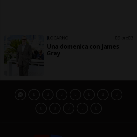
LOCARNO
9 ore
3
Una domenica con James
Gray