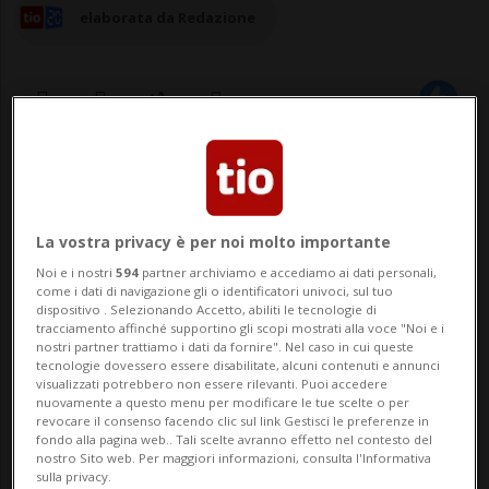
elaborata da Redazione
15 ott 2024 - 15:43
LUGANO - "Siamo mai stati bambini?".
La vostra privacy è per noi molto importante
Questo il titolo del nuovo podcast lanciato
Noi e i nostri
594
partner archiviamo e accediamo ai dati personali,
come i dati di navigazione gli o identificatori univoci, sul tuo
dalla Fondazione ASPI (Fondazione della
dispositivo . Selezionando Accetto, abiliti le tecnologie di
tracciamento affinché supportino gli scopi mostrati alla voce "Noi e i
Svizzera italiana per l'Aiuto, il Sostegno e
nostri partner trattiamo i dati da fornire". Nel caso in cui queste
tecnologie dovessero essere disabilitate, alcuni contenuti e annunci
la Protezione dell'Infanzia). L'obiettivo?
visualizzati potrebbero non essere rilevanti. Puoi accedere
nuovamente a questo menu per modificare le tue scelte o per
Contribuire alla sensibilizzazione della ...
revocare il consenso facendo clic sul link Gestisci le preferenze in
fondo alla pagina web.. Tali scelte avranno effetto nel contesto del
nostro Sito web. Per maggiori informazioni, consulta l'Informativa
sulla privacy.