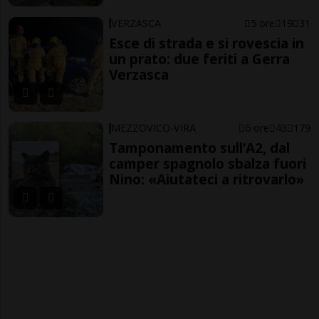
VERZASCA
5 ore
19
31
Esce di strada e si rovescia in
un prato: due feriti a Gerra
Verzasca
MEZZOVICO-VIRA
6 ore
43
179
Tamponamento sull’A2, dal
camper spagnolo sbalza fuori
Nino: «Aiutateci a ritrovarlo»