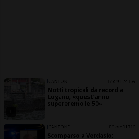
CANTONE
7 ore
24
59
Notti tropicali da record a
Lugano, «quest'anno
supereremo le 50»
CANTONE
9 ore
1
10
Scomparso a Verdasio: