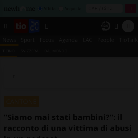
Affitta
Acquista
News
Sport
Focus
Agenda
LAC
People
TioTalk
TICINO
SVIZZERA
DAL MONDO
CANTONE
"Siamo mai stati bambini?": il
racconto di una vittima di abusi