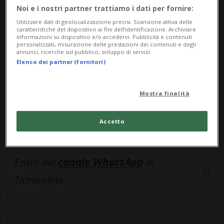
🔐 Sblocca il nostro archivio
Noi e i nostri partner trattiamo i dati per fornire:
esclusivo!
Utilizzare dati di geolocalizzazione precisi. Scansione attiva delle
caratteristiche del dispositivo ai fini dell’identificazione. Archiviare
informazioni su dispositivo e/o accedervi. Pubblicità e contenuti
Sottoscrivi un abbonamento
Archivio
per
personalizzati, misurazione delle prestazioni dei contenuti e degli
annunci, ricerche sul pubblico, sviluppo di servizi.
leggere questo articolo, oppure scegli
Elenco dei partner (fornitori)
MyTioAbo
per accedere all'archivio e
navigare su sito e app senza pubblicità.
Mostra finalità
ACCEDI
Accetto
Entra nel
canale WhatsApp
di
Ticinonline.