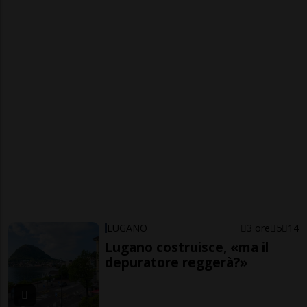
LUGANO
3 ore
5
14
Lugano costruisce, «ma il
depuratore reggerà?»