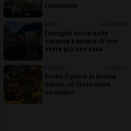
ristorante
VAUD
9 ore
19
86
Famiglia torna dalle
vacanze e scopre di non
avere più una casa
LOCARNO
2 gior
133
Crolla il palco al Monte
Verità: «È stato come
un'onda»