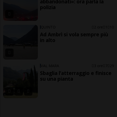
abbandonati»: ora parla la
polizia
QUINTO
2 ore
1
10
Ad Ambrì si vola sempre più
in alto
VAL MARA
3 ore
7
29
Sbaglia l’atterraggio e finisce
su una pianta