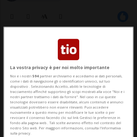
21 giu 2024 - 12:28
Aggiornamento 13:42
CENTOVALLI - Si chiama Fopiatt. È una
radura nel bosco. La si raggiunge
La vostra privacy è per noi molto importante
partendo dal villaggio di Bordei salendo
Noi e i nostri
594
partner archiviamo e accediamo ai dati personali,
come i dati di navigazione gli o identificatori univoci, sul tuo
per una decina di minuti lungo il sentiero
dispositivo . Selezionando Accetto, abiliti le tecnologie di
tracciamento affinché supportino gli scopi mostrati alla voce "Noi e i
che porta verso il Ghiridone. Fopiatt è
nostri partner trattiamo i dati da fornire". Nel caso in cui queste
tecnologie dovessero essere disabilitate, alcuni contenuti e annunci
anche il titolo di un singolare spettacolo
visualizzati potrebbero non essere rilevanti. Puoi accedere
nuovamente a questo menu per modificare le tue scelte o per
che andr�...
revocare il consenso facendo clic sul link Gestisci le preferenze in
fondo alla pagina web.. Tali scelte avranno effetto nel contesto del
nostro Sito web. Per maggiori informazioni, consulta l'Informativa
sulla privacy.