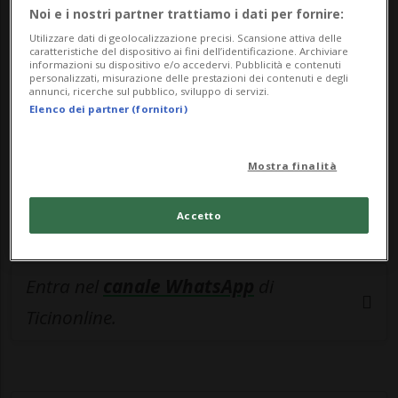
🔐 Sblocca il nostro archivio
Noi e i nostri partner trattiamo i dati per fornire:
esclusivo!
Utilizzare dati di geolocalizzazione precisi. Scansione attiva delle
caratteristiche del dispositivo ai fini dell’identificazione. Archiviare
informazioni su dispositivo e/o accedervi. Pubblicità e contenuti
Sottoscrivi un abbonamento
Archivio
per
personalizzati, misurazione delle prestazioni dei contenuti e degli
annunci, ricerche sul pubblico, sviluppo di servizi.
leggere questo articolo, oppure scegli
Elenco dei partner (fornitori)
MyTioAbo
per accedere all'archivio e
navigare su sito e app senza pubblicità.
Mostra finalità
ACCEDI
Accetto
Entra nel
canale WhatsApp
di
Ticinonline.