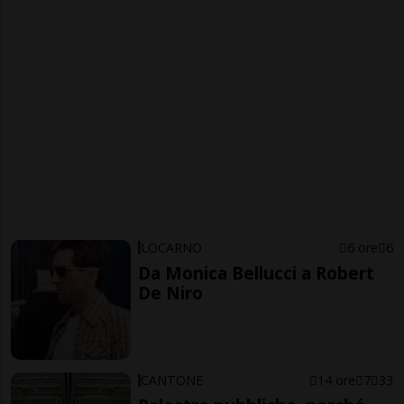
LOCARNO
6 ore
6
Da Monica Bellucci a Robert
De Niro
CANTONE
14 ore
7
33