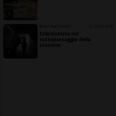
SANT'ANTONINO
1 ora
12
38
Esibizionista nel
sottopassaggio della
stazione