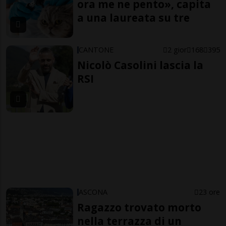
ora me ne pento», capita
a una laureata su tre
CANTONE
2 gior
168
395
Nicolò Casolini lascia la
RSI
ASCONA
23 ore
Ragazzo trovato morto
nella terrazza di un