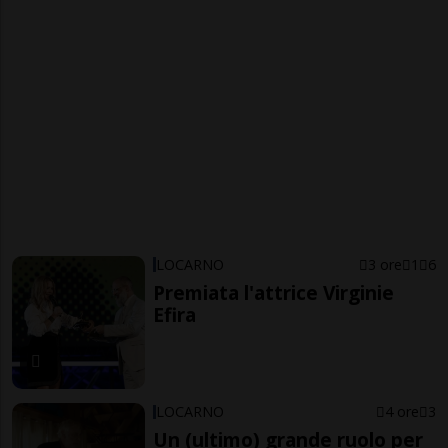
LOCARNO
3 ore
1
6
Premiata l'attrice Virginie
Efira
LOCARNO
4 ore
3
Un (ultimo) grande ruolo per