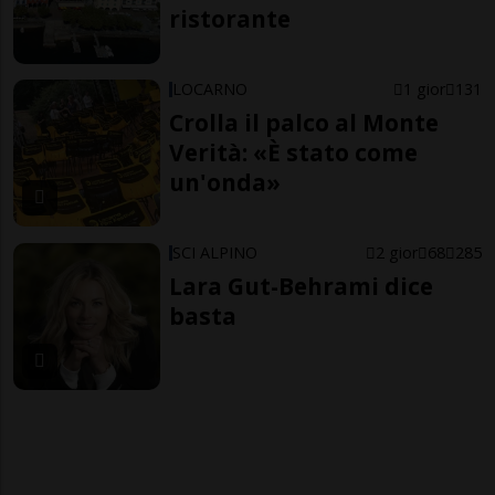
ristorante
LOCARNO
1 gior
131
Crolla il palco al Monte
Verità: «È stato come
un'onda»
SCI ALPINO
2 gior
68
285
Lara Gut-Behrami dice
basta