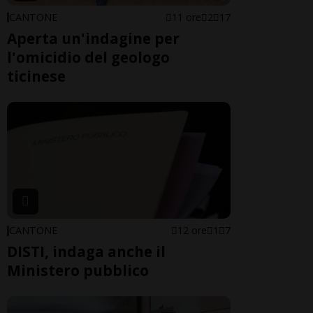
CANTONE
11 ore
2
17
Aperta un'indagine per
l'omicidio del geologo
ticinese
CANTONE
12 ore
1
7
DISTI, indaga anche il
Ministero pubblico