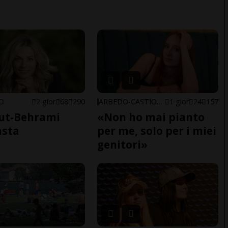
NO
2 gior
68
290
ARBEDO-CASTIONE
1 gior
24
157
ut-Behrami
«Non ho mai pianto
asta
per me, solo per i miei
genitori»