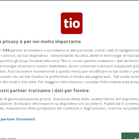
 balneare 2024 prende avvio la
sensibilizzazione
a privacy è per noi molto importante
ri
594
partner archiviamo e accediamo ai dati personali, come i dati di navigazione 
ri univoci, sul tuo dispositivo . Selezionando Accetto, abiliti le tecnologie di tracc
portino gli scopi mostrati alla voce "Noi e i nostri partner trattiamo i dati da fornir
tecnologie dovessero essere disabilitate, alcuni contenuti e annunci visualizzati 
vanti. Puoi accedere nuovamente a questo menu per modificare le tue scelte o per
endo clic sul link Gestisci le preferenze in fondo alla pagina web.. Tali scelte avr
o del nostro Sito web. Per maggiori informazioni, consulta l'Informativa sulla priva
ostri partner trattiamo i dati per fornire:
ati di geolocalizzazione precisi. Scansione attiva delle caratteristiche del dispositivo 
icazione. Archiviare informazioni su dispositivo e/o accedervi. Pubblicità e contenu
ati, misurazione delle prestazioni dei contenuti e degli annunci, ricerche sul pubbl
 partner (fornitori)
 finalità
Ac