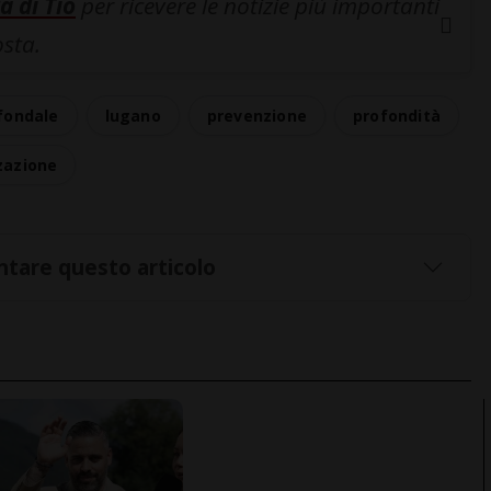
a di Tio
per ricevere le notizie più importanti
osta.
fondale
lugano
prevenzione
profondità
zzazione
tare questo articolo