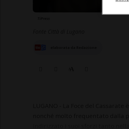
TiPress
Fonte Città di Lugano
elaborata da Redazione
LUGANO - La Foce del Cassarate è
nonché molto frequentato dalla p
indirizzato i suoi sforzi tanto nel