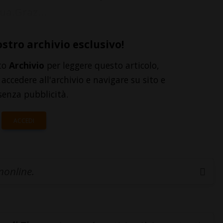
ua.Graz...
ostro archivio esclusivo!
to
Archivio
per leggere questo articolo,
accedere all'archivio e navigare su sito e
senza pubblicità.
ACCEDI
inonline.