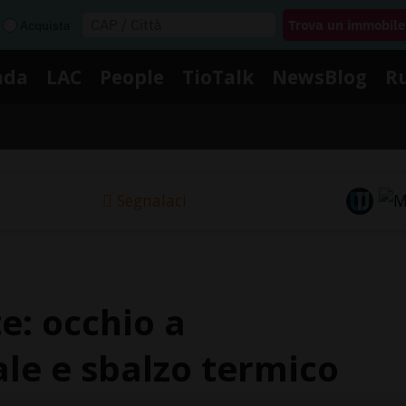
Acquista
nda
LAC
People
TioTalk
NewsBlog
R
Segnalaci
e: occhio a
ale e sbalzo termico