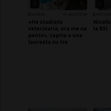
SVIZZERA
1 gior
10
40
CANTON
«Ho studiato
Nicolò 
veterinaria, ora me ne
la RSI
pento», capita a una
laureata su tre