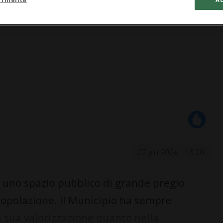
07 giu 2024 - 16:00
 uno spazio pubblico di grande pregio
opolazione. Il Municipio ha sempre
la sua valorizzazione quanto nella