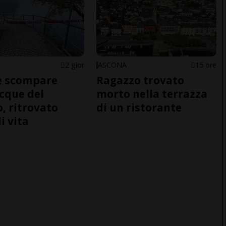
2 gior
ASCONA
15 ore
e scompare
Ragazzo trovato
acque del
morto nella terrazza
o, ritrovato
di un ristorante
i vita