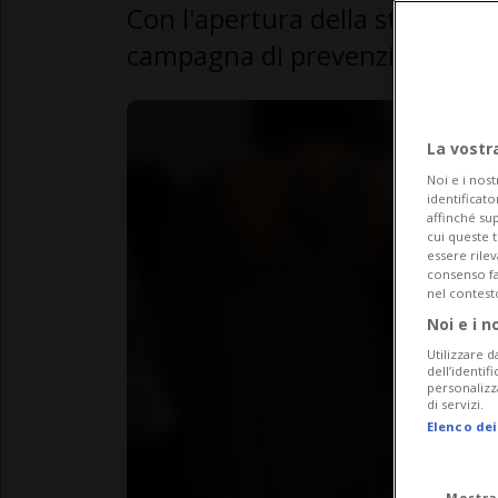
Con l'apertura della stagione
campagna di prevenzione e di 
La vostr
Noi e i nost
identificato
affinché sup
cui queste 
essere rile
consenso fac
nel contest
Noi e i n
Utilizzare d
dell’identif
personalizz
di servizi.
Elenco dei
Mostra