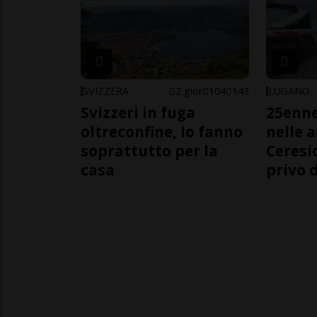
SVIZZERA
2 gior
104
143
LUGANO
Svizzeri in fuga
25enn
oltreconfine, lo fanno
nelle 
soprattutto per la
Ceresi
casa
privo d