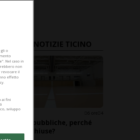
ULTIME NOTIZIE TICINO
gli o
iamento
e". Nel caso in
potrebbero non
 revocare il
anno effetto
cy.
ai fini
ti
ico, sviluppo
CANTONE
6 ore
4
Palestre pubbliche, perché
restano chiuse?
cetto