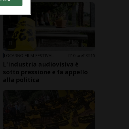
LOCARNO FILM FESTIVAL
10 ore
3
15
L'industria audiovisiva è
sotto pressione e fa appello
alla politica