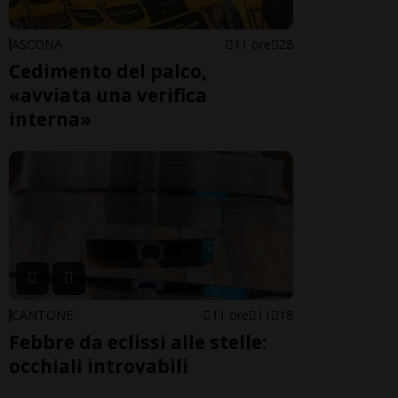
ASCONA
11 ore
28
Cedimento del palco,
«avviata una verifica
interna»
CANTONE
11 ore
11
18
Febbre da eclissi alle stelle:
occhiali introvabili