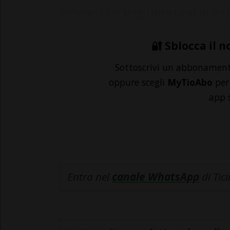
prevenzione degli incidenti in acq
🔐 Sblocca il n
Sottoscrivi un abbonamen
oppure scegli
MyTioAbo
per 
app 
Entra nel
canale WhatsApp
di Tic