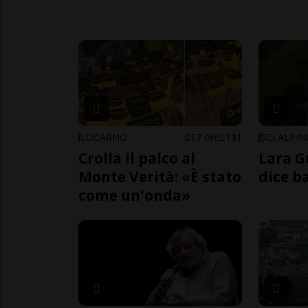
LOCARNO
17 ore
131
SCI ALPI
Crolla il palco al
Lara G
Monte Verità: «È stato
dice b
come un'onda»