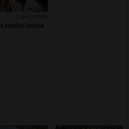
E
2 gior
160
394
Casolini lascia