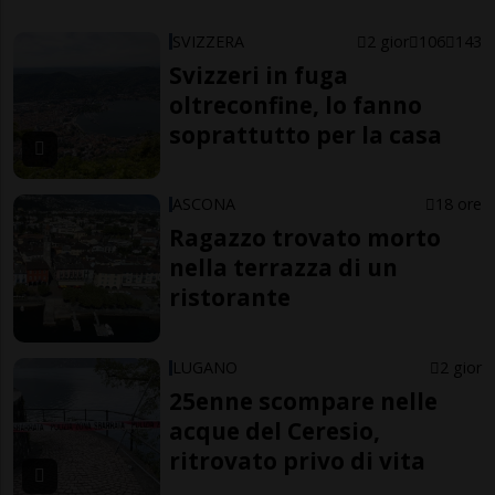
SVIZZERA
2 gior
106
143
Svizzeri in fuga
oltreconfine, lo fanno
soprattutto per la casa
ASCONA
18 ore
Ragazzo trovato morto
nella terrazza di un
ristorante
LUGANO
2 gior
25enne scompare nelle
acque del Ceresio,
ritrovato privo di vita