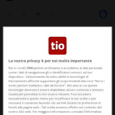
19 mag 2023 - 10:12
La vostra privacy è per noi molto importante
Noi e i nostri
594
partner archiviamo e accediamo ai dati personali,
come i dati di navigazione gli o identificatori univoci, sul tuo
dispositivo . Selezionando Accetto, abiliti le tecnologie di
CORIPPO - Domani, sabato 20 maggio, in
tracciamento affinché supportino gli scopi mostrati alla voce "Noi e i
nostri partner trattiamo i dati da fornire". Nel caso in cui queste
occasione della Giornata Svizzera dei
tecnologie dovessero essere disabilitate, alcuni contenuti e annunci
visualizzati potrebbero non essere rilevanti. Puoi accedere
Mulini, torna a girare la ruota del mulino
nuovamente a questo menu per modificare le tue scelte o per
revocare il consenso facendo clic sul link Gestisci le preferenze in
di Corippo in Val Verzasca. Il mulino aprirà
fondo alla pagina web.. Tali scelte avranno effetto nel contesto del
nostro Sito web. Per maggiori informazioni, consulta l'Informativa