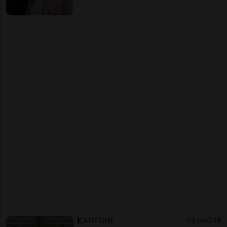
CANTONE
9 ore
18