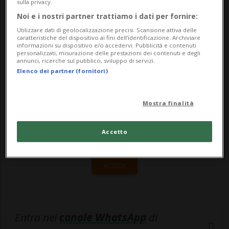
le sue porte dalle 10 alle 16: ad accogliere i
sulla privacy.
Noi e i nostri partner trattiamo i dati per fornire:
visitatori ci sarà il mu...
Utilizzare dati di geolocalizzazione precisi. Scansione attiva delle
caratteristiche del dispositivo ai fini dell’identificazione. Archiviare
informazioni su dispositivo e/o accedervi. Pubblicità e contenuti
🔐 Sblocca il nostro archivio
personalizzati, misurazione delle prestazioni dei contenuti e degli
annunci, ricerche sul pubblico, sviluppo di servizi.
esclusivo!
Elenco dei partner (fornitori)
Sottoscrivi un abbonamento
Archivio
per
Mostra finalità
leggere questo articolo, oppure scegli
MyTioAbo
per accedere all'archivio e
Accetto
navigare su sito e app senza pubblicità.
ACCEDI
Entra nel
canale WhatsApp
di