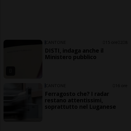
CANTONE
15 ore
2
8
DISTI, indaga anche il
Ministero pubblico
CANTONE
16 ore
Ferragosto che? I radar
restano attentissimi,
soprattutto nel Luganese