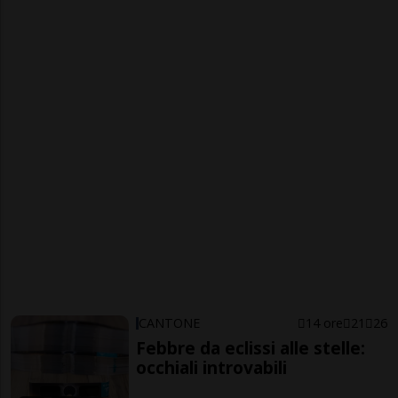
CANTONE
14 ore
21
26
Febbre da eclissi alle stelle:
occhiali introvabili