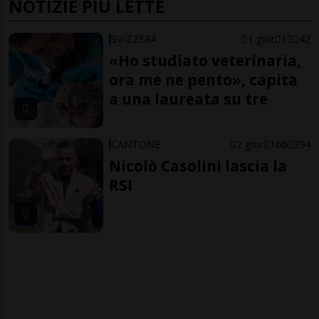
NOTIZIE PIÙ LETTE
SVIZZERA
1 gior
13
42
«Ho studiato veterinaria,
ora me ne pento», capita
a una laureata su tre
CANTONE
2 gior
166
394
Nicolò Casolini lascia la
RSI