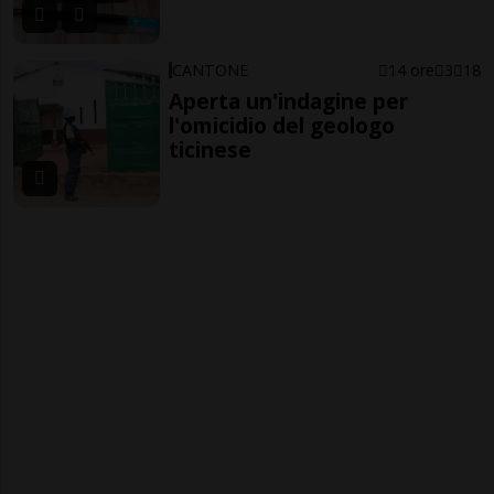
CANTONE
14 ore
3
18
Aperta un'indagine per
l'omicidio del geologo
ticinese