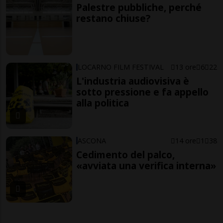
Palestre pubbliche, perché
restano chiuse?
LOCARNO FILM FESTIVAL
13 ore
6
22
L'industria audiovisiva è
sotto pressione e fa appello
alla politica
ASCONA
14 ore
1
38
Cedimento del palco,
«avviata una verifica interna»