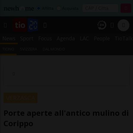
Affitta
Acquista
News
Sport
Focus
Agenda
LAC
People
TioTalk
TICINO
SVIZZERA
DAL MONDO
VERZASCA
Porte aperte all'antico mulino di
Corippo