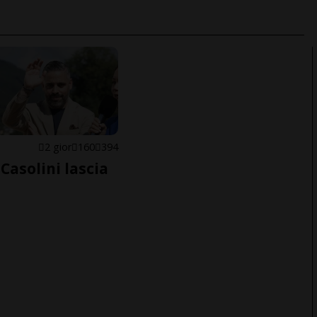
E
2 gior
160
394
Casolini lascia