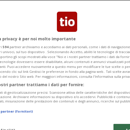
 consenziente, e lei aveva 16 anni», si è
a privacy è per noi molto importante
ri
594
partner archiviamo e accediamo ai dati personali, come i dati di navigazione 
ri univoci, sul tuo dispositivo . Selezionando Accetto, abiliti le tecnologie di tracc
portino gli scopi mostrati alla voce "Noi e i nostri partner trattiamo i dati da fornir
tecnologie dovessero essere disabilitate, alcuni contenuti e annunci visualizzati 
vanti. Puoi accedere nuovamente a questo menu per modificare le tue scelte o per
endo clic sul link Gestisci le preferenze in fondo alla pagina web.. Tali scelte avr
o del nostro Sito web. Per maggiori informazioni, consulta l'Informativa sulla priva
ostri partner trattiamo i dati per fornire:
ati di geolocalizzazione precisi. Scansione attiva delle caratteristiche del dispositivo 
icazione. Archiviare informazioni su dispositivo e/o accedervi. Pubblicità e contenu
ati, misurazione delle prestazioni dei contenuti e degli annunci, ricerche sul pubbl
 partner (fornitori)
 finalità
Ac