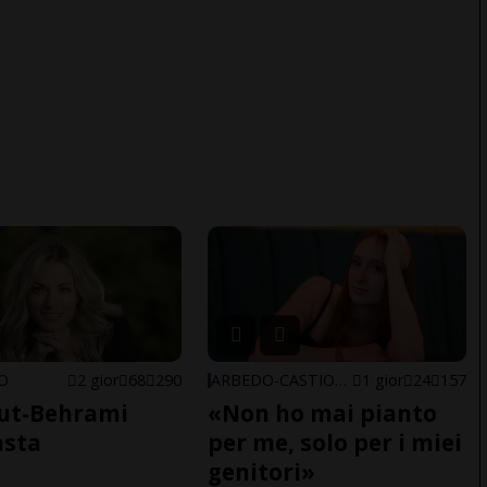
NO
2 gior
68
290
ARBEDO-CASTIONE
1 gior
24
157
ut-Behrami
«Non ho mai pianto
asta
per me, solo per i miei
genitori»