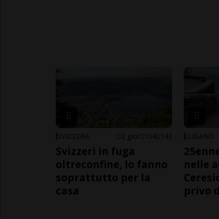
SVIZZERA
2 gior
104
143
LUGANO
Svizzeri in fuga
25enn
oltreconfine, lo fanno
nelle 
soprattutto per la
Ceresi
casa
privo d