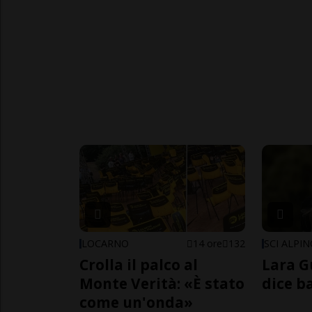
LOCARNO
14 ore
132
SCI ALPI
Crolla il palco al
Lara G
Monte Verità: «È stato
dice b
come un'onda»