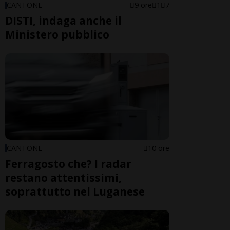
CANTONE
9 ore
1
7
DISTI, indaga anche il
Ministero pubblico
CANTONE
10 ore
Ferragosto che? I radar
restano attentissimi,
soprattutto nel Luganese