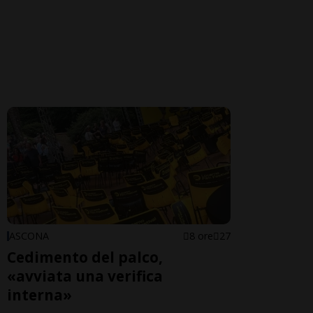
ASCONA
8 ore
27
Cedimento del palco,
«avviata una verifica
interna»