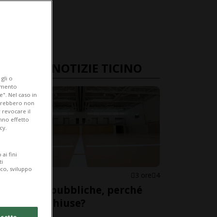
ULTIME NOTIZIE TICINO
gli o
iamento
e". Nel caso in
potrebbero non
 revocare il
anno effetto
cy.
ai fini
ti
ico, sviluppo
CANTONE
3 ore
4
Palestre pubbliche, perché
restano chiuse?
cetto