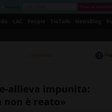
Acquista
nda
LAC
People
TioTalk
NewsBlog
R
Segnalaci
e-allieva impunita:
 non è reato»