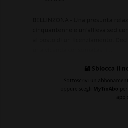
BELLINZONA - Una presunta relaz
cinquantenne e un'allieva sedice
al posto di un licenziamento. Deci
una vicenda consumatasi i...
🔐 Sblocca il n
Sottoscrivi un abbonamen
oppure scegli
MyTioAbo
per 
app 