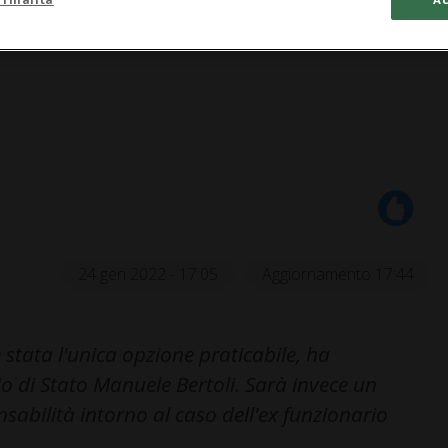
24 gen 2022 - 17:05
Aggiornamento 17:44
stata l'unica opzione praticabile, ha
lio di Stato Manuele Bertoli. Sarà invece un
nsabilità intorno al caso dell'ex funzionario