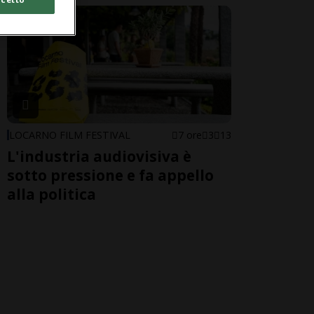
LOCARNO FILM FESTIVAL
7 ore
3
13
L'industria audiovisiva è
sotto pressione e fa appello
alla politica