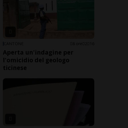
CANTONE
8 ore
2
16
Aperta un'indagine per
l'omicidio del geologo
ticinese