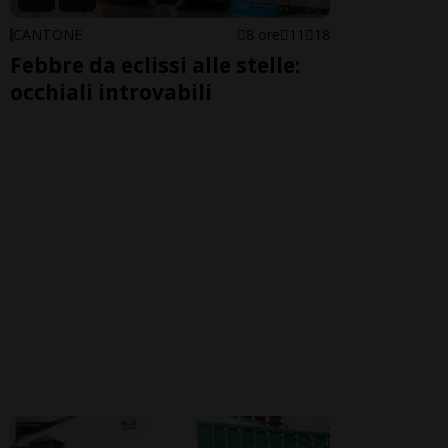
CANTONE
8 ore
11
18
Febbre da eclissi alle stelle:
occhiali introvabili