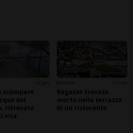
2 gior
ASCONA
12 ore
e scompare
Ragazzo trovato
acque del
morto nella terrazza
o, ritrovato
di un ristorante
i vita