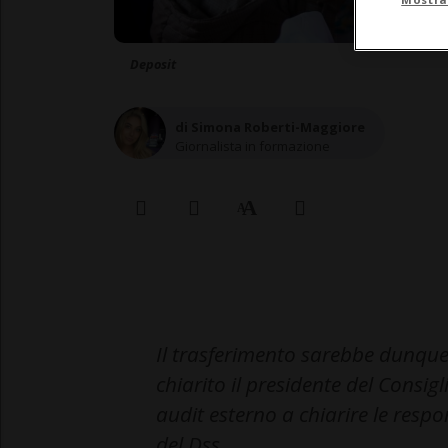
Deposit
di Simona Roberti-Maggiore
Giornalista in formazione
Il trasferimento sarebbe dunque 
chiarito il presidente del Consig
audit esterno a chiarire le respo
del Dss.