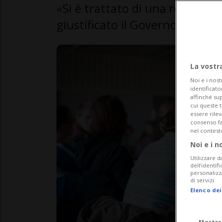
«Si è trattato di una relazione
giustificato il Governo.
La vostr
Noi e i nost
identificato
affinché sup
cui queste 
essere rile
consenso fac
nel contest
Noi e i n
Utilizzare d
dell’identif
personalizz
di servizi.
Elenco dei
Mostra