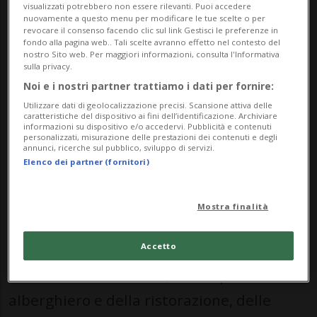
visualizzati potrebbero non essere rilevanti. Puoi accedere
svizzera (USS) e presidente di Unia.
nuovamente a questo menu per modificare le tue scelte o per
revocare il consenso facendo clic sul link Gestisci le preferenze in
fondo alla pagina web.. Tali scelte avranno effetto nel contesto del
nostro Sito web. Per maggiori informazioni, consulta l'Informativa
«I salari minimi vanno intesi come una
sulla privacy.
Noi e i nostri partner trattiamo i dati per fornire:
misura contro la povertà», ha sottolineato
Utilizzare dati di geolocalizzazione precisi. Scansione attiva delle
Alleva. Essi impediscono che i contribuenti
caratteristiche del dispositivo ai fini dell’identificazione. Archiviare
informazioni su dispositivo e/o accedervi. Pubblicità e contenuti
sovvenzionino indirettamente, attraverso
personalizzati, misurazione delle prestazioni dei contenuti e degli
annunci, ricerche sul pubblico, sviluppo di servizi.
l'assistenza sociale, i datori di lavoro che
Elenco dei partner (fornitori)
pagano salari troppo bassi.
Mostra finalità
Secondo i promotori del referendum, a
essere interessati sarebbero proprio i
Accetto
settori con salari bassi, come quello
alberghiero e della ristorazione, delle