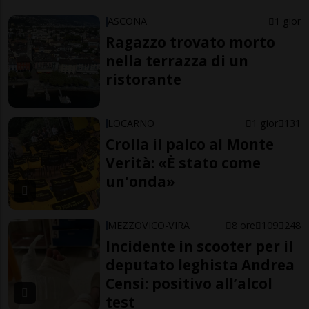
ASCONA
1 gior
Ragazzo trovato morto
nella terrazza di un
ristorante
LOCARNO
1 gior
131
Crolla il palco al Monte
Verità: «È stato come
un'onda»
MEZZOVICO-VIRA
8 ore
109
248
Incidente in scooter per il
deputato leghista Andrea
Censi: positivo all’alcol
test