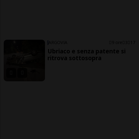
ARGOVIA
9 ore
3
17
Ubriaco e senza patente si
ritrova sottosopra