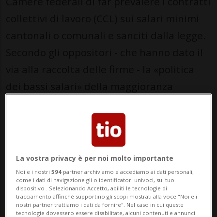
Camere federali di far prevalere i contratti
collettivi di lavoro (CCL) sui salari minimi
cantonali o comunali e sanciti dalla legge.
Secondo gli oppositori - che hanno dato il
via alla raccolta delle firme - la «politica
dei bassi salari» della maggioranza
parlamentare aumenterà la pressione
sulle retribuzioni di tutti i lavoratori in
Svizzera.
La vostra privacy è per noi molto importante
«La legge è un attacco a tutti i lavoratori
Noi e i nostri
594
partner archiviamo e accediamo ai dati personali,
con salari bassi», ha dichiarato oggi in una
come i dati di navigazione gli o identificatori univoci, sul tuo
dispositivo . Selezionando Accetto, abiliti le tecnologie di
conferenza stampa a Berna Vania Alleva,
tracciamento affinché supportino gli scopi mostrati alla voce "Noi e i
nostri partner trattiamo i dati da fornire". Nel caso in cui queste
vicepresidente dell'Unione sindacale
tecnologie dovessero essere disabilitate, alcuni contenuti e annunci