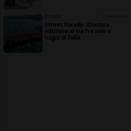
ZURIGO
9 ore
5
54
Street Parade: 33esima
edizione al via fra sole e
bagni di folla