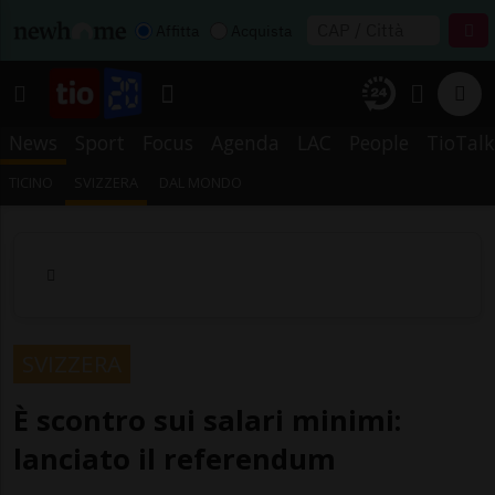
Affitta
Acquista
News
Sport
Focus
Agenda
LAC
People
TioTalk
TICINO
SVIZZERA
DAL MONDO
SVIZZERA
È scontro sui salari minimi:
lanciato il referendum