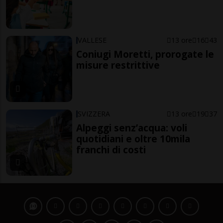
VALLESE
13 ore
16
43
Coniugi Moretti, prorogate le
misure restrittive
SVIZZERA
13 ore
19
37
Alpeggi senz’acqua: voli
quotidiani e oltre 10mila
franchi di costi