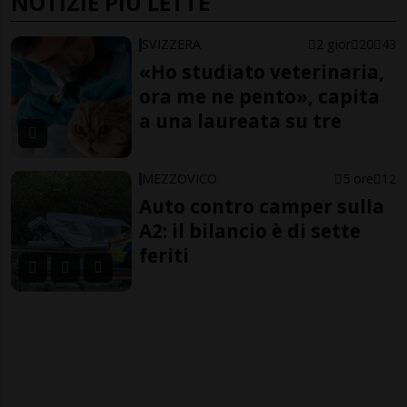
NOTIZIE PIÙ LETTE
SVIZZERA
2 gior
20
43
«Ho studiato veterinaria,
ora me ne pento», capita
a una laureata su tre
MEZZOVICO
5 ore
12
Auto contro camper sulla
A2: il bilancio è di sette
feriti