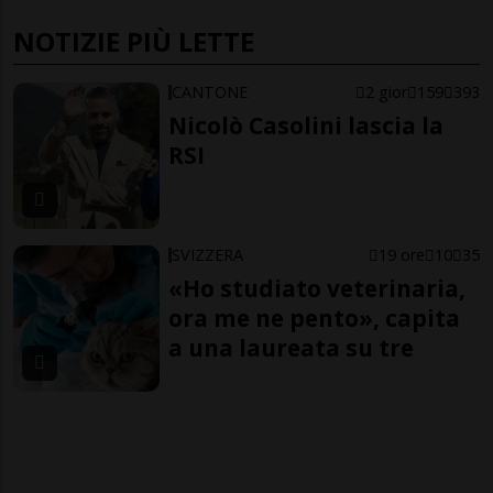
NOTIZIE PIÙ LETTE
CANTONE
2 gior
159
393
Nicolò Casolini lascia la
RSI
SVIZZERA
19 ore
10
35
«Ho studiato veterinaria,
ora me ne pento», capita
a una laureata su tre