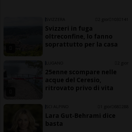
SVIZZERA
2 gior
103
141
Svizzeri in fuga
oltreconfine, lo fanno
soprattutto per la casa
LUGANO
2 gior
25enne scompare nelle
acque del Ceresio,
ritrovato privo di vita
SCI ALPINO
1 gior
68
288
Lara Gut-Behrami dice
basta