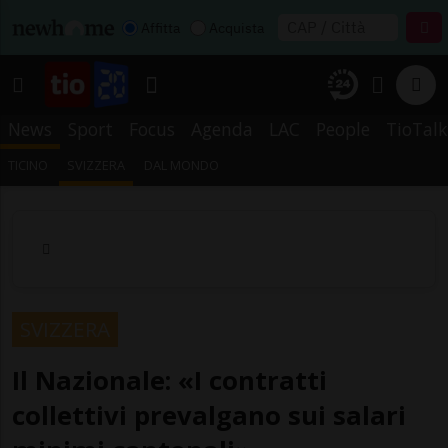
Affitta
Acquista
News
Sport
Focus
Agenda
LAC
People
TioTalk
TICINO
SVIZZERA
DAL MONDO
SVIZZERA
Il Nazionale: «I contratti
collettivi prevalgano sui salari