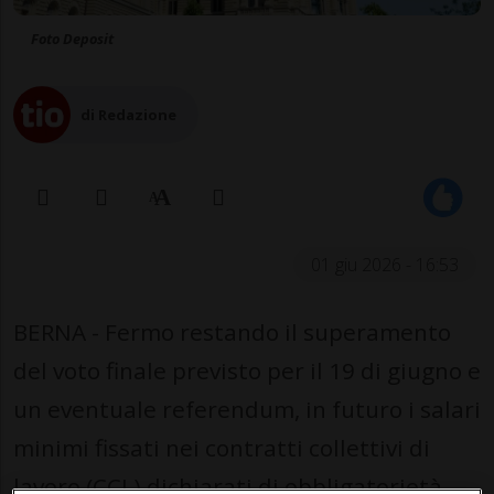
Foto Deposit
di Redazione
01 giu 2026 - 16:53
BERNA - Fermo restando il superamento
del voto finale previsto per il 19 di giugno e
un eventuale referendum, in futuro i salari
minimi fissati nei contratti collettivi di
lavoro (CCL) dichiarati di obbligatorietà