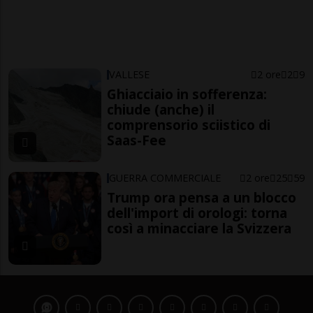
VALLESE
2 ore
2
9
Ghiacciaio in sofferenza:
chiude (anche) il
comprensorio sciistico di
Saas-Fee
GUERRA COMMERCIALE
2 ore
25
59
Trump ora pensa a un blocco
dell'import di orologi: torna
così a minacciare la Svizzera