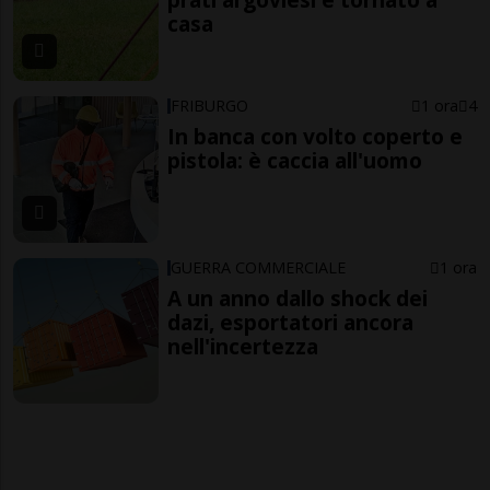
casa
FRIBURGO
1 ora
4
In banca con volto coperto e
pistola: è caccia all'uomo
GUERRA COMMERCIALE
1 ora
A un anno dallo shock dei
dazi, esportatori ancora
nell'incertezza