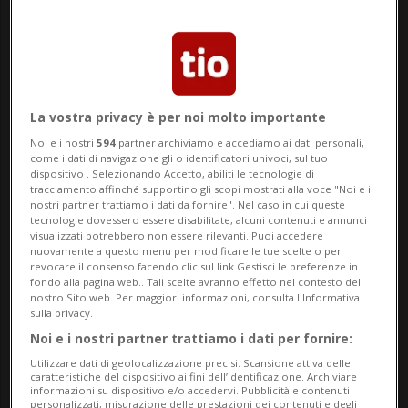
generale dovranno prevalere su quelli
stabiliti a livello cantonale.
Tuttavia, quei Cantoni che hanno fissato
La vostra privacy è per noi molto importante
remunerazioni minime, potranno
Noi e i nostri
594
partner archiviamo e accediamo ai dati personali,
come i dati di navigazione gli o identificatori univoci, sul tuo
mantenerle. I futuri CCL, inoltre, non
dispositivo . Selezionando Accetto, abiliti le tecnologie di
tracciamento affinché supportino gli scopi mostrati alla voce "Noi e i
potranno prevedere salari inferiori a quelli
nostri partner trattiamo i dati da fornire". Nel caso in cui queste
tecnologie dovessero essere disabilitate, alcuni contenuti e annunci
cantonali. Concretamente, Ginevra e
visualizzati potrebbero non essere rilevanti. Puoi accedere
nuovamente a questo menu per modificare le tue scelte o per
Neuchâtel, che hanno già stabilito la
revocare il consenso facendo clic sul link Gestisci le preferenze in
fondo alla pagina web.. Tali scelte avranno effetto nel contesto del
prevalenza dei propri salari minimi
nostro Sito web. Per maggiori informazioni, consulta l'Informativa
sulla privacy.
cantonali, devono poter mantenere tale
Noi e i nostri partner trattiamo i dati per fornire:
regime. Giura, Ticino e Basilea Città, che
Utilizzare dati di geolocalizzazione precisi. Scansione attiva delle
caratteristiche del dispositivo ai fini dell’identificazione. Archiviare
hanno anch'essi introdotto un salario
informazioni su dispositivo e/o accedervi. Pubblicità e contenuti
personalizzati, misurazione delle prestazioni dei contenuti e degli