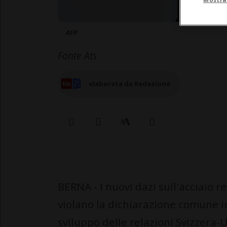
AFP
Fonte Ats
elaborata da Redazione
BERNA - I nuovi dazi sull'acciaio
violano la dichiarazione comune in
sviluppo delle relazioni Svizzera-U