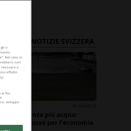
ULTIME NOTIZIE SVIZZERA
gli o
iamento
e". Nel caso in
potrebbero non
 revocare il
anno effetto
cy.
ai fini
ti
ico, sviluppo
SVIZZERA
8 ore
6
21
Il Reno senza più acqua:
allarme rosso per l'economia
svizzera
cetto