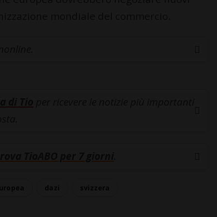
anizzazione mondiale del commercio.
inonline.
a di Tio
per ricevere le notizie più importanti
osta.
rova TioABO per 7 giorni
.
uropea
dazi
svizzera