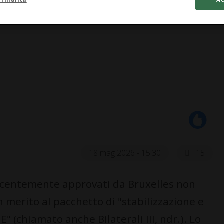
18 mag 2026 - 15:30
15
 recentemente approvati da Bruxelles non
 merito al pacchetto di "stabilizzazione e
E" (chiamato anche Bilaterali III, ndr.). Lo