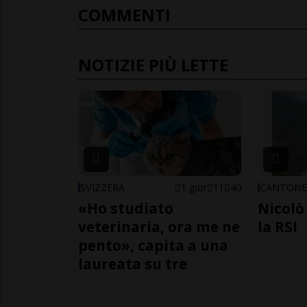
COMMENTI
NOTIZIE PIÙ LETTE
SVIZZERA
1 gior
11
40
CANTON
«Ho studiato
Nicolò 
veterinaria, ora me ne
la RSI
pento», capita a una
laureata su tre