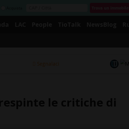
Acquista
nda
LAC
People
TioTalk
NewsBlog
R
Segnalaci
 respinte le critiche di