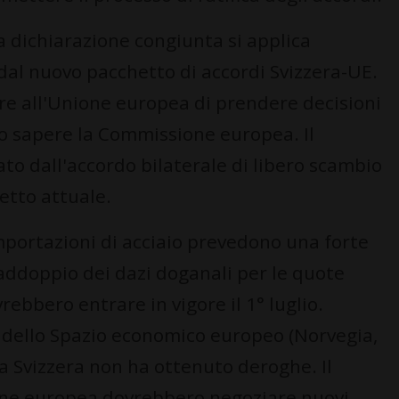
 dichiarazione congiunta si applica
 dal nuovo pacchetto di accordi Svizzera-UE.
re all'Unione europea di prendere decisioni
to sapere la Commissione europea. Il
ato dall'accordo bilaterale di libero scambio
etto attuale.
importazioni di acciaio prevedono una forte
raddoppio dei dazi doganali per le quote
ebbero entrare in vigore il 1° luglio.
i dello Spazio economico europeo (Norvegia,
a Svizzera non ha ottenuto deroghe. Il
one europea dovrebbero negoziare nuovi