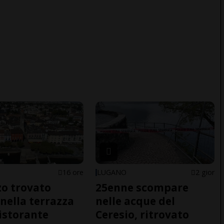
16 ore
LUGANO
2 gior
o trovato
25enne scompare
nella terrazza
nelle acque del
ristorante
Ceresio, ritrovato