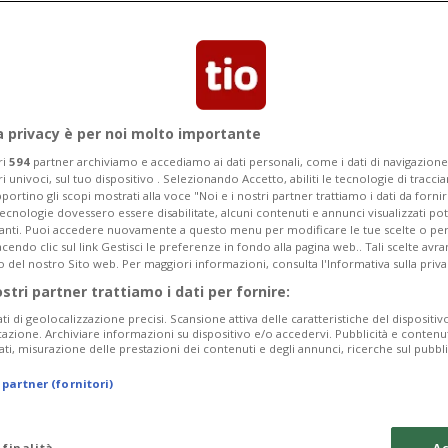
Bilaterali III, secondo la Commissione
a privacy è per noi molto importante
ri
594
partner archiviamo e accediamo ai dati personali, come i dati di navigazione 
ri univoci, sul tuo dispositivo . Selezionando Accetto, abiliti le tecnologie di tracc
portino gli scopi mostrati alla voce "Noi e i nostri partner trattiamo i dati da fornir
tecnologie dovessero essere disabilitate, alcuni contenuti e annunci visualizzati 
vanti. Puoi accedere nuovamente a questo menu per modificare le tue scelte o per
endo clic sul link Gestisci le preferenze in fondo alla pagina web.. Tali scelte avr
o del nostro Sito web. Per maggiori informazioni, consulta l'Informativa sulla priva
ostri partner trattiamo i dati per fornire:
ati di geolocalizzazione precisi. Scansione attiva delle caratteristiche del dispositivo 
icazione. Archiviare informazioni su dispositivo e/o accedervi. Pubblicità e contenu
ati, misurazione delle prestazioni dei contenuti e degli annunci, ricerche sul pubbl
 partner (fornitori)
 finalità
Ac