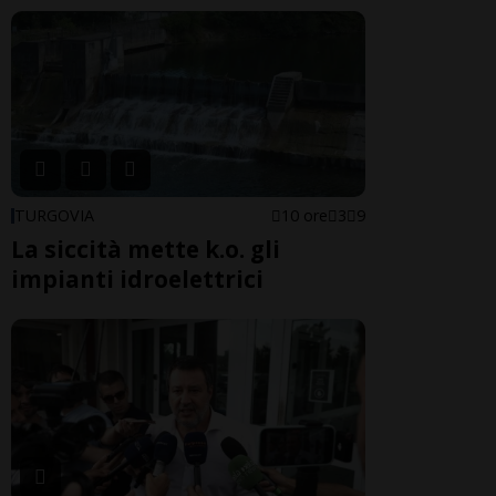
TURGOVIA
10 ore
3
9
La siccità mette k.o. gli
impianti idroelettrici