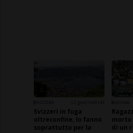
SVIZZERA
2 gior
104
143
ASCONA
Svizzeri in fuga
Ragazz
oltreconfine, lo fanno
morto 
soprattutto per la
di un 