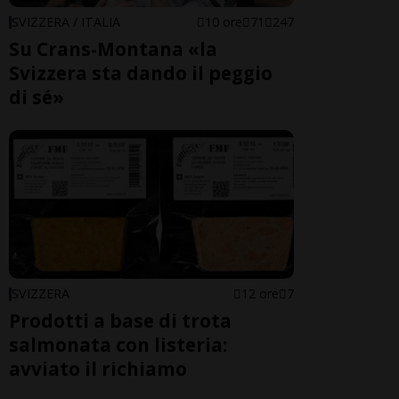
SVIZZERA / ITALIA
10 ore
71
247
Su Crans-Montana «la
Svizzera sta dando il peggio
di sé»
SVIZZERA
12 ore
7
Prodotti a base di trota
salmonata con listeria:
avviato il richiamo