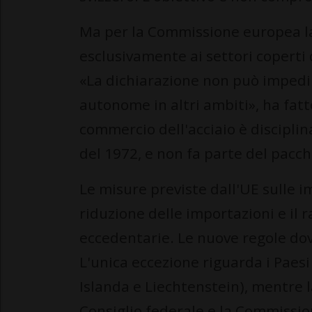
Ma per la Commissione europea la
esclusivamente ai settori coperti
«La dichiarazione non può impedi
autonome in altri ambiti», ha fat
commercio dell'acciaio è disciplin
del 1972, e non fa parte del pacch
Le misure previste dall'UE sulle 
riduzione delle importazioni e il 
eccedentarie. Le nuove regole dovr
L'unica eccezione riguarda i Paes
Islanda e Liechtenstein), mentre l
Consiglio federale e la Commissi