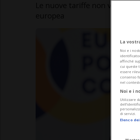
Le nuove tariffe non violano i 
europea
La vostr
Noi e i nost
identificato
affinché sup
cui queste 
essere rile
consenso fac
nel contest
Noi e i n
Utilizzare d
dell’identif
personalizz
di servizi.
Elenco dei
Mostra