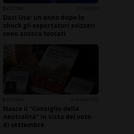
SVIZZERA
13 ore
26
Dazi Usa: un anno dopo lo
shock gli esportatori svizzeri
sono ancora toccati
SVIZZERA
14 ore
1
35
Nasce il "Consiglio della
neutralità" in vista del voto
di settembre