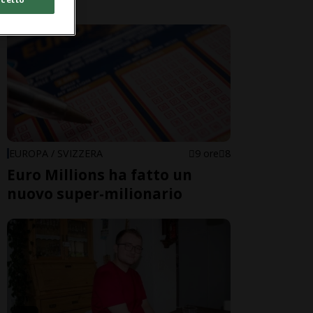
EUROPA / SVIZZERA
9 ore
8
Euro Millions ha fatto un
nuovo super-milionario