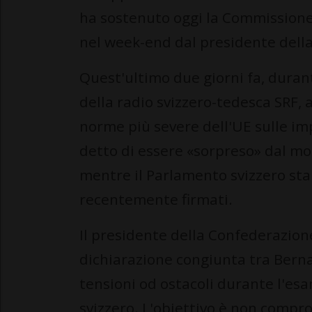
ha sostenuto oggi la Commissione
nel week-end dal presidente dell
Quest'ultimo due giorni fa, dura
della radio svizzero-tedesca SRF, a
norme più severe dell'UE sulle im
detto di essere «sorpreso» dal mo
mentre il Parlamento svizzero sta
recentemente firmati.
Il presidente della Confederazion
dichiarazione congiunta tra Berna
tensioni od ostacoli durante l'es
svizzero. L'obiettivo è non comprom