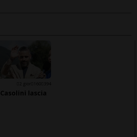
E
2 gior
160
394
Casolini lascia