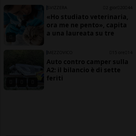
SVIZZERA
2 gior
20
44
«Ho studiato veterinaria,
ora me ne pento», capita
a una laureata su tre
MEZZOVICO
15 ore
14
Auto contro camper sulla
A2: il bilancio è di sette
feriti