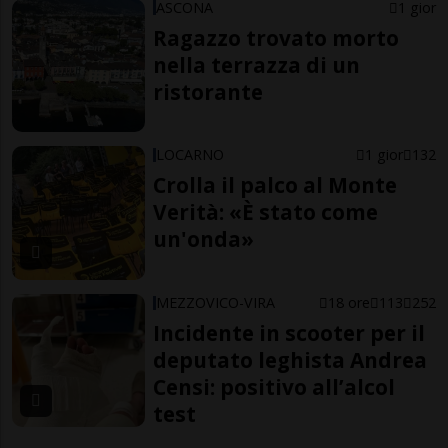
ASCONA
1 gior
Ragazzo trovato morto
nella terrazza di un
ristorante
LOCARNO
1 gior
132
Crolla il palco al Monte
Verità: «È stato come
un'onda»
MEZZOVICO-VIRA
18 ore
113
252
Incidente in scooter per il
deputato leghista Andrea
Censi: positivo all’alcol
test