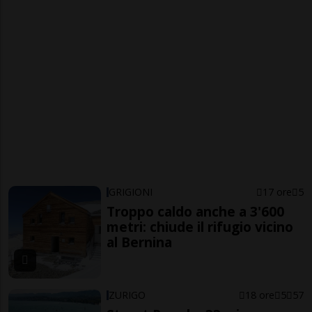
GRIGIONI
17 ore
5
Troppo caldo anche a 3'600
metri: chiude il rifugio vicino
al Bernina
ZURIGO
18 ore
5
57