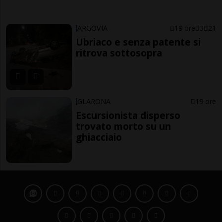
ARGOVIA
19 ore
3
21
Ubriaco e senza patente si
ritrova sottosopra
GLARONA
19 ore
Escursionista disperso
trovato morto su un
ghiacciaio