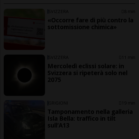
SVIZZERA
8 min
«Occorre fare di più contro la
sottomissione chimica»
SVIZZERA
11 min
Mercoledì eclissi solare: in
Svizzera si ripeterà solo nel
2075
GRIGIONI
19 min
Tamponamento nella galleria
Isla Bella: traffico in tilt
sull’A13