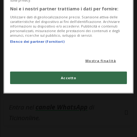
sulla privacy.
🔐 Sblocca il nostro archivio
Noi e i nostri partner trattiamo i dati per fornire:
Utilizzare dati di geolocalizzazione precisi. Scansione attiva delle
esclusivo!
caratteristiche del dispositivo ai fini dell’identificazione. Archiviare
informazioni su dispositivo e/o accedervi. Pubblicità e contenuti
personalizzati, misurazione delle prestazioni dei contenuti e degli
Sottoscrivi un abbonamento
Archivio
per
annunci, ricerche sul pubblico, sviluppo di servizi.
leggere questo articolo, oppure scegli
Elenco dei partner (fornitori)
MyTioAbo
per accedere all'archivio e
navigare su sito e app senza pubblicità.
Mostra finalità
ACCEDI
Accetto
Entra nel
canale WhatsApp
di
Ticinonline.