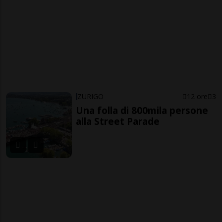
ZURIGO
12 ore
3
Una folla di 800mila persone
alla Street Parade