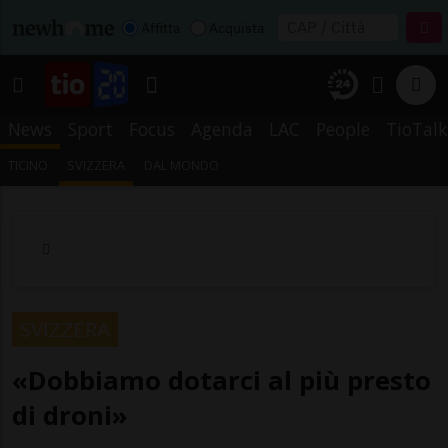
Affitta
Acquista
News
Sport
Focus
Agenda
LAC
People
TioTalk
TICINO
SVIZZERA
DAL MONDO
SVIZZERA
«Dobbiamo dotarci al più presto
di droni»