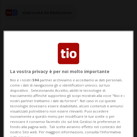
elaborata da Redazione
21 ott 2025 - 17:25
10
La vostra privacy è per noi molto importante
BERNA - La Svizzera deve poter reagire
Noi e i nostri
594
partner archiviamo e accediamo ai dati personali,
rapidamente alla minaccia che la Russia
come i dati di navigazione gli o identificatori univoci, sul tuo
dispositivo . Selezionando Accetto, abiliti le tecnologie di
rappresenta, specie con i propri droni, per
tracciamento affinché supportino gli scopi mostrati alla voce "Noi e i
nostri partner trattiamo i dati da fornire". Nel caso in cui queste
lo spazio aereo europeo. Ne è convinta la
tecnologie dovessero essere disabilitate, alcuni contenuti e annunci
visualizzati potrebbero non essere rilevanti. Puoi accedere
Commissione della politica di sicurezza del
nuovamente a questo menu per modificare le tue scelte o per
revocare il consenso facendo clic sul link Gestisci le preferenze in
Consiglio nazionale, la quale ha approva...
fondo alla pagina web.. Tali scelte avranno effetto nel contesto del
nostro Sito web. Per maggiori informazioni, consulta l'Informativa