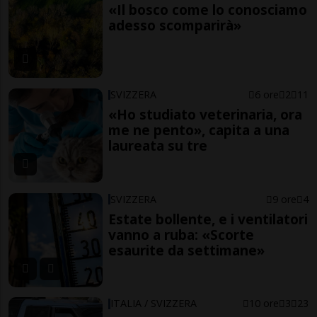
«Il bosco come lo conosciamo
adesso scomparirà»
SVIZZERA
6 ore
2
11
«Ho studiato veterinaria, ora
me ne pento», capita a una
laureata su tre
SVIZZERA
9 ore
4
Estate bollente, e i ventilatori
vanno a ruba: «Scorte
esaurite da settimane»
ITALIA / SVIZZERA
10 ore
3
23