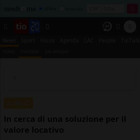
Affitta
Acquista
News
Sport
Focus
Agenda
LAC
People
TioTalk
TICINO
SVIZZERA
DAL MONDO
ZURIGO
In cerca di una soluzione per il
valore locativo