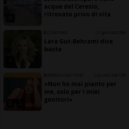
acque del Ceresio,
ritrovato privo di vita
SCI ALPINO
1 gior
65
286
Lara Gut-Behrami dice
basta
ARBEDO-CASTIONE
22 ore
24
159
«Non ho mai pianto per
me, solo per i miei
genitori»