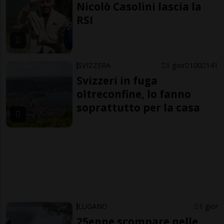
Nicolò Casolini lascia la
RSI
SVIZZERA
1 gior
100
141
Svizzeri in fuga
oltreconfine, lo fanno
soprattutto per la casa
LUGANO
1 gior
25enne scompare nelle