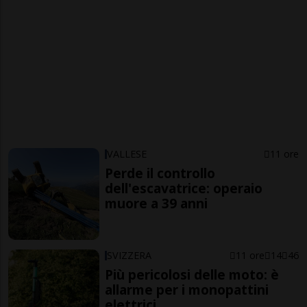
VALLESE
11 ore
Perde il controllo
dell'escavatrice: operaio
muore a 39 anni
SVIZZERA
11 ore
14
46
Più pericolosi delle moto: è
allarme per i monopattini
elettrici