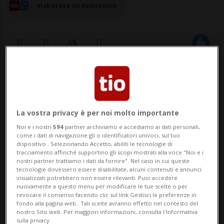
elaborata da Redazione
01 giu 2025 - 21:32
Aggiornamento 23:05
ZURIGO - Il settore della tassazione degli
La vostra privacy è per noi molto importante
immobili residenziali in Svizzera, e in
Noi e i nostri
594
partner archiviamo e accediamo ai dati personali,
come i dati di navigazione gli o identificatori univoci, sul tuo
particolare nel Canton Zurigo, sta
dispositivo . Selezionando Accetto, abiliti le tecnologie di
tracciamento affinché supportino gli scopi mostrati alla voce "Noi e i
attraversando una fase di forti
nostri partner trattiamo i dati da fornire". Nel caso in cui queste
tecnologie dovessero essere disabilitate, alcuni contenuti e annunci
cambiamenti, talvolta contraddittori. Al
visualizzati potrebbero non essere rilevanti. Puoi accedere
nuovamente a questo menu per modificare le tue scelte o per
centro del dibattito vi è il valore locativo
revocare il consenso facendo clic sul link Gestisci le preferenze in
fondo alla pagina web.. Tali scelte avranno effetto nel contesto del
imputato, un ...
nostro Sito web. Per maggiori informazioni, consulta l'Informativa
sulla privacy.