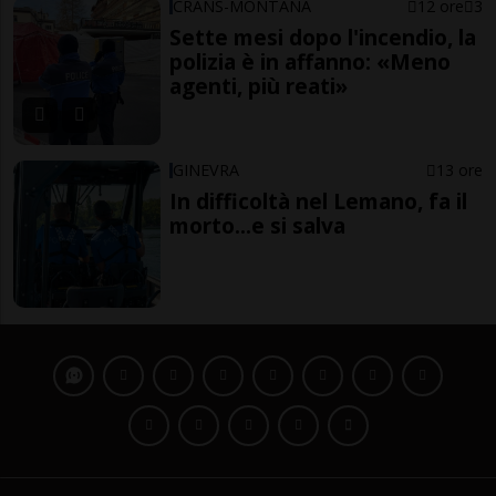
CRANS-MONTANA
12 ore
3
Sette mesi dopo l'incendio, la
polizia è in affanno: «Meno
agenti, più reati»
GINEVRA
13 ore
In difficoltà nel Lemano, fa il
morto...e si salva