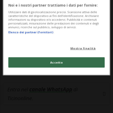
Noi e i nostri partner trattiamo i dati per fornire:
🔐 Sblocca il nostro archivio
Utilizzare dati di geolocalizzazione precisi. Scansione attiva delle
caratteristiche del dispositivo ai fini dell’identificazione. Archiviare
esclusivo!
informazioni su dispositivo e/o accedervi. Pubblicità e contenuti
personalizzati, misurazione delle prestazioni dei contenuti e degli
annunci, ricerche sul pubblico, sviluppo di servizi.
Sottoscrivi un abbonamento
Archivio
per
Elenco dei partner (fornitori)
leggere questo articolo, oppure scegli
MyTioAbo
per accedere all'archivio e
Mostra finalità
navigare su sito e app senza pubblicità.
Accetto
ACCEDI
Entra nel
canale WhatsApp
di
Ticinonline.