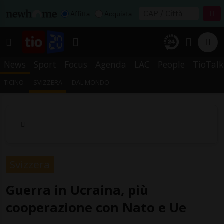
Affitta
Acquista
News
Sport
Focus
Agenda
LAC
People
TioTalk
TICINO
SVIZZERA
DAL MONDO
Svizzera
Guerra in Ucraina, più
cooperazione con Nato e Ue