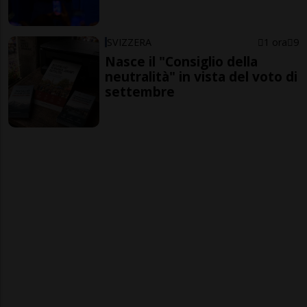
SVIZZERA
1 ora
9
Nasce il "Consiglio della
neutralità" in vista del voto di
settembre