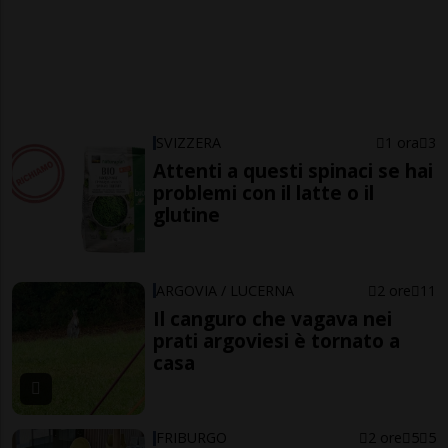
SVIZZERA
1 ora
3
Attenti a questi spinaci se hai
problemi con il latte o il
glutine
ARGOVIA / LUCERNA
2 ore
11
Il canguro che vagava nei
prati argoviesi è tornato a
casa
FRIBURGO
2 ore
5
5