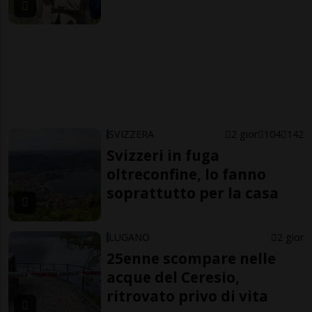
SVIZZERA
2 gior
104
142
Svizzeri in fuga
oltreconfine, lo fanno
soprattutto per la casa
LUGANO
2 gior
25enne scompare nelle
acque del Ceresio,
ritrovato privo di vita