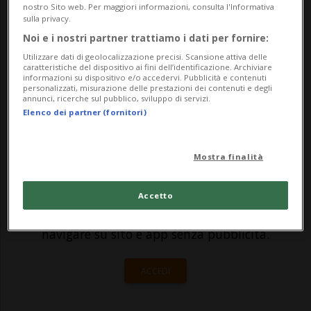
in una maggiore cooperazione con la Nato
nostro Sito web. Per maggiori informazioni, consulta l'Informativa
sulla privacy.
e l'Ue, nel rispetto tuttavia della
Noi e i nostri partner trattiamo i dati per fornire:
neutralità, e col rafforzamento delle
Utilizzare dati di geolocalizzazione precisi. Scansione attiva delle
caratteristiche del dispositivo ai fini dell’identificazione. Archiviare
capacit&ag...
informazioni su dispositivo e/o accedervi. Pubblicità e contenuti
personalizzati, misurazione delle prestazioni dei contenuti e degli
annunci, ricerche sul pubblico, sviluppo di servizi.
Elenco dei partner (fornitori)
🔐 Sblocca il nostro archivio
esclusivo!
Mostra finalità
Sottoscrivi un abbonamento
Archivio
per
leggere questo articolo, oppure scegli
Accetto
MyTioAbo
per accedere all'archivio e
navigare su sito e app senza pubblicità.
ACCEDI