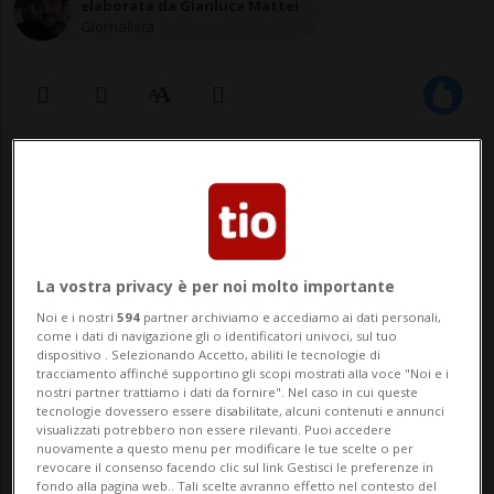
elaborata da Gianluca Mattei
Giornalista
07 set 2022 - 18:44
La vostra privacy è per noi molto importante
Noi e i nostri
594
partner archiviamo e accediamo ai dati personali,
come i dati di navigazione gli o identificatori univoci, sul tuo
dispositivo . Selezionando Accetto, abiliti le tecnologie di
tracciamento affinché supportino gli scopi mostrati alla voce "Noi e i
BERNA - La guerra in Ucraina, che ha
nostri partner trattiamo i dati da fornire". Nel caso in cui queste
tecnologie dovessero essere disabilitate, alcuni contenuti e annunci
scombussolato il panorama geopolitico
visualizzati potrebbero non essere rilevanti. Puoi accedere
nuovamente a questo menu per modificare le tue scelte o per
europeo, dovrebbe tradursi per la Svizzera
revocare il consenso facendo clic sul link Gestisci le preferenze in
fondo alla pagina web.. Tali scelte avranno effetto nel contesto del