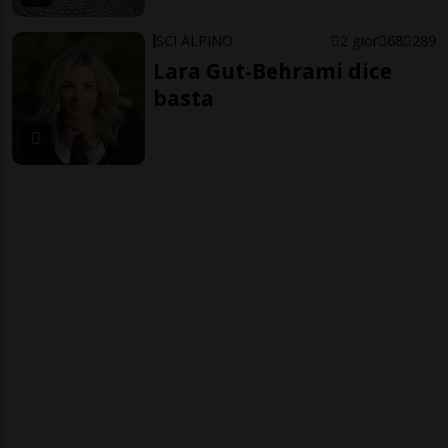
SCI ALPINO
2 gior
68
289
Lara Gut-Behrami dice
basta