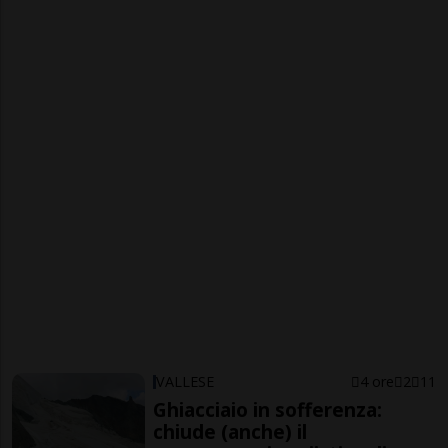
VALLESE
4 ore
2
11
Ghiacciaio in sofferenza:
chiude (anche) il