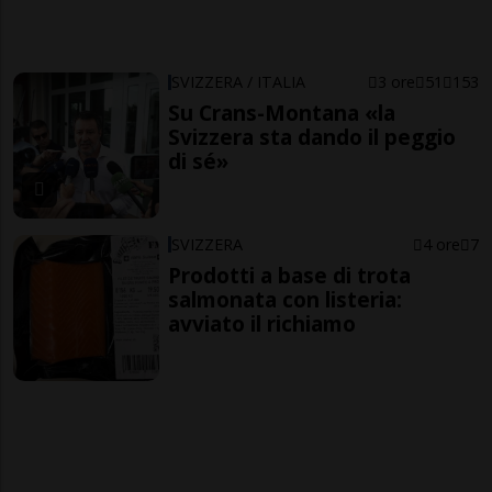
SVIZZERA / ITALIA
3 ore
51
153
Su Crans-Montana «la
Svizzera sta dando il peggio
di sé»
SVIZZERA
4 ore
7
Prodotti a base di trota
salmonata con listeria:
avviato il richiamo