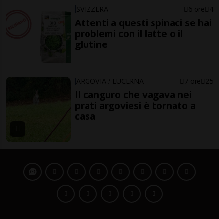
SVIZZERA
6 ore
4
Attenti a questi spinaci se hai
problemi con il latte o il
glutine
ARGOVIA / LUCERNA
7 ore
25
Il canguro che vagava nei
prati argoviesi è tornato a
casa