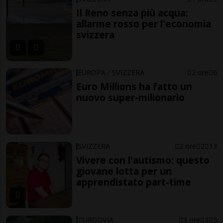
Il Reno senza più acqua:
allarme rosso per l'economia
svizzera
EUROPA / SVIZZERA
2 ore
6
Euro Millions ha fatto un
nuovo super-milionario
SVIZZERA
2 ore
2
13
Vivere con l'autismo: questo
giovane lotta per un
apprendistato part-time
TURGOVIA
3 ore
3
5