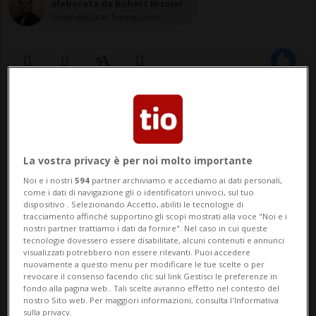
elaborata da Robert Krcmar
Giornalista in formazione
19 set 2020 - 10:53
1
BERNA - La Svizzera non presenterà
La vostra privacy è per noi molto importante
nuovamente una candidatura per la carica
Noi e i nostri
594
partner archiviamo e accediamo ai dati personali,
come i dati di navigazione gli o identificatori univoci, sul tuo
di Segretario generale dell'Organizzazione
dispositivo . Selezionando Accetto, abiliti le tecnologie di
tracciamento affinché supportino gli scopi mostrati alla voce "Noi e i
per la sicurezza e la cooperazione in
nostri partner trattiamo i dati da fornire". Nel caso in cui queste
tecnologie dovessero essere disabilitate, alcuni contenuti e annunci
Europa (OSCE). La decisione è stata presa
visualizzati potrebbero non essere rilevanti. Puoi accedere
nuovamente a questo menu per modificare le tue scelte o per
dal Dipartimento degli affari esteri ...
revocare il consenso facendo clic sul link Gestisci le preferenze in
fondo alla pagina web.. Tali scelte avranno effetto nel contesto del
nostro Sito web. Per maggiori informazioni, consulta l'Informativa
sulla privacy.