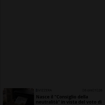
SVIZZERA
6 ore
1
26
Nasce il "Consiglio della
neutralità" in vista del voto di