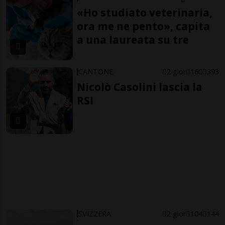
«Ho studiato veterinaria,
ora me ne pento», capita
a una laureata su tre
CANTONE
2 gior
160
393
Nicolò Casolini lascia la
RSI
SVIZZERA
2 gior
104
144