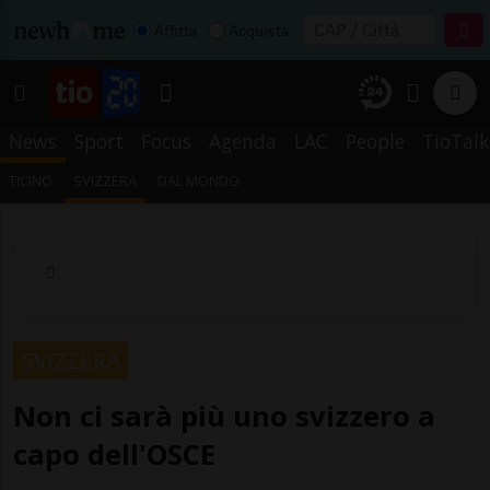
Affitta
Acquista
News
Sport
Focus
Agenda
LAC
People
TioTalk
TICINO
SVIZZERA
DAL MONDO
SVIZZERA
Non ci sarà più uno svizzero a
capo dell'OSCE