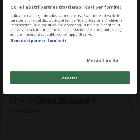
🔐 Sblocca il nostro archivio
Noi e i nostri partner trattiamo i dati per fornire:
esclusivo!
Utilizzare dati di geolocalizzazione precisi. Scansione attiva delle
caratteristiche del dispositivo ai fini dell’identificazione. Archiviare
Sottoscrivi un abbonamento
Archivio
per
informazioni su dispositivo e/o accedervi. Pubblicità e contenuti
personalizzati, misurazione delle prestazioni dei contenuti e degli
leggere questo articolo, oppure scegli
annunci, ricerche sul pubblico, sviluppo di servizi.
Elenco dei partner (fornitori)
MyTioAbo
per accedere all'archivio e
navigare su sito e app senza pubblicità.
Mostra finalità
ACCEDI
Accetto
Entra nel
canale WhatsApp
di
Ticinonline.