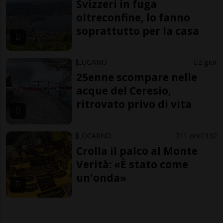
Svizzeri in fuga
oltreconfine, lo fanno
soprattutto per la casa
LUGANO
2 gior
25enne scompare nelle
acque del Ceresio,
ritrovato privo di vita
LOCARNO
11 ore
132
Crolla il palco al Monte
Verità: «È stato come
un'onda»