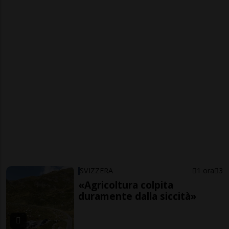
SVIZZERA
1 ora
3
«Agricoltura colpita
duramente dalla siccità»