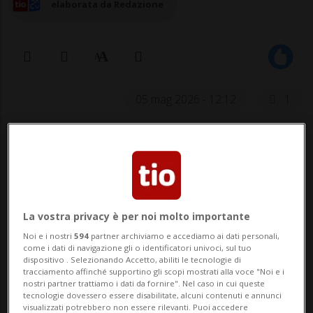
elaborata da Redazione
05 mag 2026 - 12:12
1
ZURIGO - L'azione UBS si trova sotto
pressione stamani in borsa, a seguito di
quanto scaturito ieri dalla riunione della
Commissione dell'economia e dei tributi
La vostra privacy è per noi molto importante
Noi e i nostri
594
partner archiviamo e accediamo ai dati personali,
del Consiglio degli Stati.
come i dati di navigazione gli o identificatori univoci, sul tuo
dispositivo . Selezionando Accetto, abiliti le tecnologie di
tracciamento affinché supportino gli scopi mostrati alla voce "Noi e i
Non è stata avanzata alcuna proposta di
nostri partner trattiamo i dati da fornire". Nel caso in cui queste
tecnologie dovessero essere disabilitate, alcuni contenuti e annunci
modifica urgente riguardo alla copertura
visualizzati potrebbero non essere rilevanti. Puoi accedere