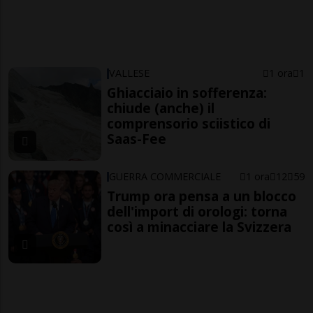
VALLESE
1 ora
1
Ghiacciaio in sofferenza:
chiude (anche) il
comprensorio sciistico di
Saas-Fee
GUERRA COMMERCIALE
1 ora
12
59
Trump ora pensa a un blocco
dell'import di orologi: torna
così a minacciare la Svizzera