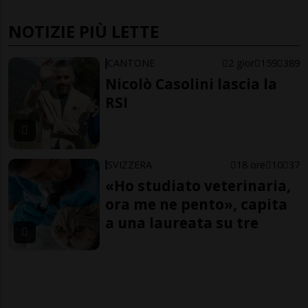
NOTIZIE PIÙ LETTE
CANTONE
2 gior
159
389
Nicolò Casolini lascia la
RSI
SVIZZERA
18 ore
10
37
«Ho studiato veterinaria,
ora me ne pento», capita
a una laureata su tre