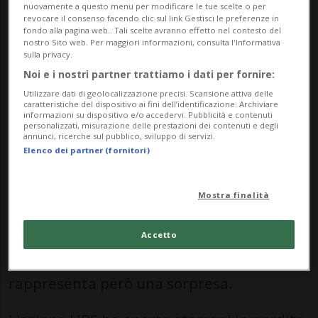
nuovamente a questo menu per modificare le tue scelte o per
integrale del capitale proprio delle filiali
revocare il consenso facendo clic sul link Gestisci le preferenze in
fondo alla pagina web.. Tali scelte avranno effetto nel contesto del
estere. La commissione intende prima
nostro Sito web. Per maggiori informazioni, consulta l'Informativa
sulla privacy.
discutere le diverse opzioni e alternative
Noi e i nostri partner trattiamo i dati per fornire:
al progetto del Consiglio federale e
Utilizzare dati di geolocalizzazione precisi. Scansione attiva delle
caratteristiche del dispositivo ai fini dell’identificazione. Archiviare
deliberare in merito in agosto.
informazioni su dispositivo e/o accedervi. Pubblicità e contenuti
personalizzati, misurazione delle prestazioni dei contenuti e degli
annunci, ricerche sul pubblico, sviluppo di servizi.
Elenco dei partner (fornitori)
«Il mercato avrebbe sicuramente preferito
un procedimento più rapido», afferma
Mostra finalità
l'analista di Vontobel Andreas Venditti, in
dichiarazioni riportate dall'agenzia Awp. A
Accetto
suo avviso un approccio più misurato non
rappresenta però una sorpresa.