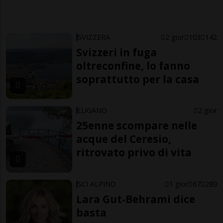
SVIZZERA
2 gior
103
142
Svizzeri in fuga
oltreconfine, lo fanno
soprattutto per la casa
LUGANO
2 gior
25enne scompare nelle
acque del Ceresio,
ritrovato privo di vita
SCI ALPINO
1 gior
67
289
Lara Gut-Behrami dice
basta