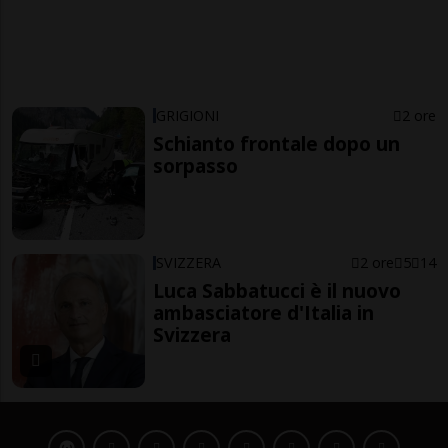
GRIGIONI
2 ore
Schianto frontale dopo un
sorpasso
SVIZZERA
2 ore
5
14
Luca Sabbatucci è il nuovo
ambasciatore d'Italia in
Svizzera