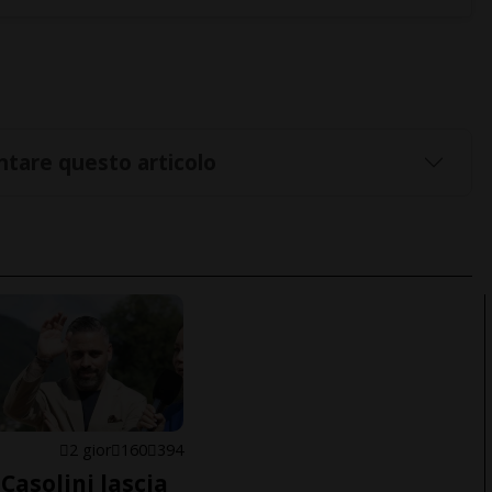
tare questo articolo
E
2 gior
160
394
Casolini lascia