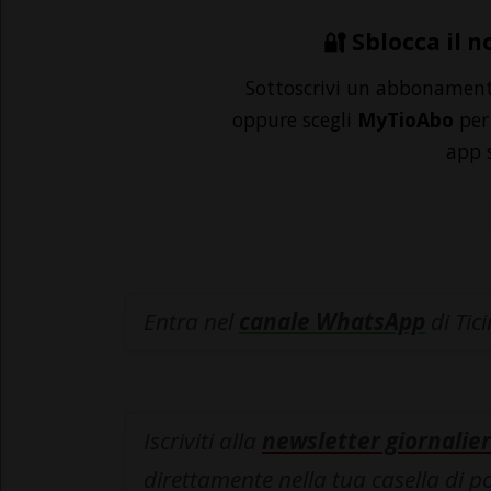
🔐 Sblocca il n
Sottoscrivi un abbonamen
oppure scegli
MyTioAbo
per 
app 
Entra nel
canale WhatsApp
di Tic
Iscriviti alla
newsletter giornalier
direttamente nella tua casella di p