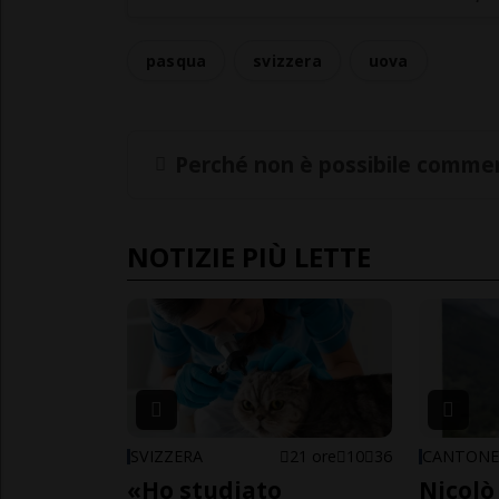
pasqua
svizzera
uova
Perché non è possibile commen
NOTIZIE PIÙ LETTE
SVIZZERA
21 ore
10
36
CANTON
«Ho studiato
Nicolò 