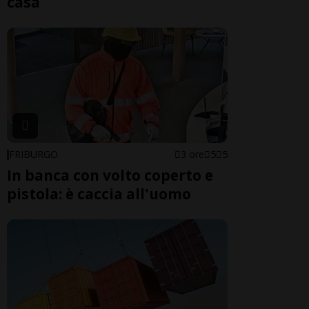
casa
FRIBURGO
3 ore
5
5
In banca con volto coperto e
pistola: è caccia all'uomo