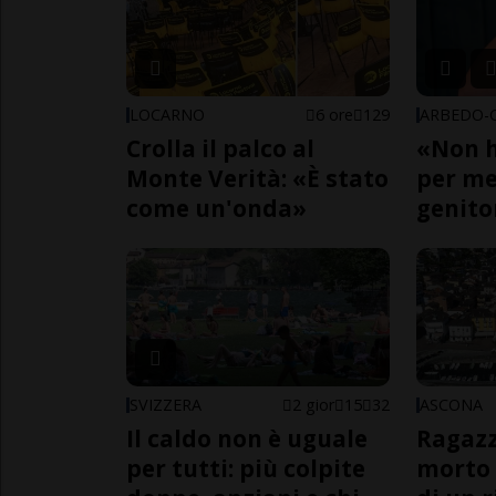
LOCARNO
6 ore
129
Crolla il palco al
«Non h
Monte Verità: «È stato
per me,
come un'onda»
genito
SVIZZERA
2 gior
15
32
ASCONA
Il caldo non è uguale
Ragazz
per tutti: più colpite
morto 