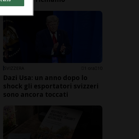
SVIZZERA
1 ora
10
Dazi Usa: un anno dopo lo
shock gli esportatori svizzeri
sono ancora toccati