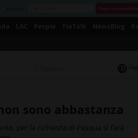
Acquista
nda
LAC
People
TioTalk
NewsBlog
R
Segnalaci
 non sono abbastanza
te, per la richiesta di Pasqua si farà
oni