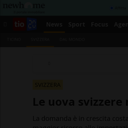
Affitta
News
Sport
Focus
Age
TICINO
SVIZZERA
DAL MONDO
SVIZZERA
Le uova svizzere
La domanda è in crescita costan
maggior ricorso alle importazi