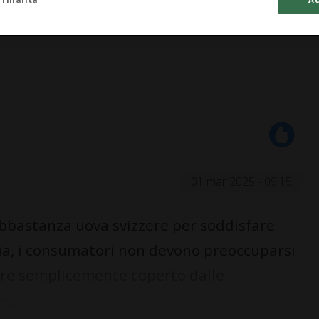
01 mar 2025 - 09:15
bbastanza uova svizzere per soddisfare
a, i consumatori non devono preoccuparsi
ssere semplicemente coperto dalle
gis...