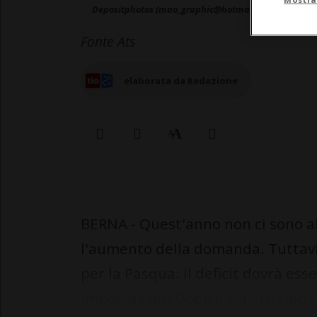
Depositphotos (mao_graphic@hotmail.com)
Fonte Ats
elaborata da Redazione
BERNA - Quest'anno non ci sono a
l'aumento della domanda. Tuttavi
per la Pasqua: il deficit dovrà e
importazioni.Dopo il brusco calo re