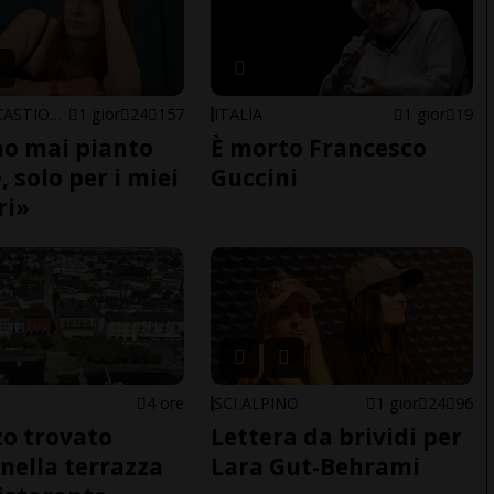
ARBEDO-CASTIONE
1 gior
24
157
ITALIA
1 gior
19
o mai pianto
È morto Francesco
 solo per i miei
Guccini
ri»
4 ore
SCI ALPINO
1 gior
24
96
o trovato
Lettera da brividi per
nella terrazza
Lara Gut-Behrami