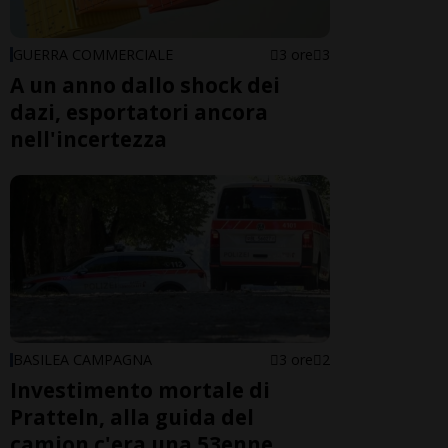
GUERRA COMMERCIALE
3 ore
3
A un anno dallo shock dei
dazi, esportatori ancora
nell'incertezza
BASILEA CAMPAGNA
3 ore
2
Investimento mortale di
Pratteln, alla guida del
camion c'era una 53enne