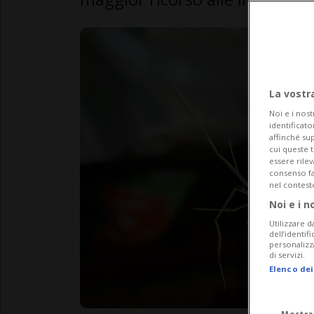
La vostr
Noi e i nost
identificato
affinché sup
cui queste 
essere rile
consenso fac
nel contest
Noi e i n
Utilizzare d
dell’identif
personalizz
di servizi.
Elenco dei
Mostra