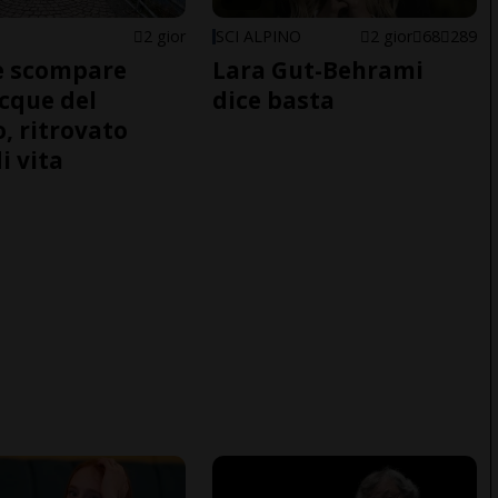
2 gior
SCI ALPINO
2 gior
68
289
e scompare
Lara Gut-Behrami
acque del
dice basta
o, ritrovato
i vita