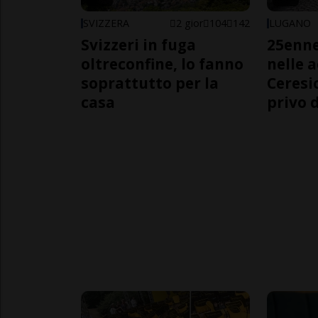
SVIZZERA
2 gior
104
142
LUGANO
Svizzeri in fuga
25enn
oltreconfine, lo fanno
nelle 
soprattutto per la
Ceresi
casa
privo d