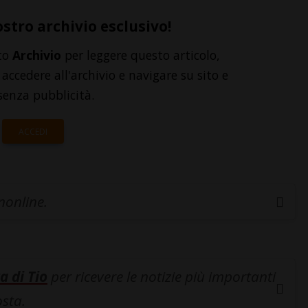
ostro archivio esclusivo!
to
Archivio
per leggere questo articolo,
accedere all'archivio e navigare su sito e
senza pubblicità.
ACCEDI
inonline.
a di Tio
per ricevere le notizie più importanti
osta.