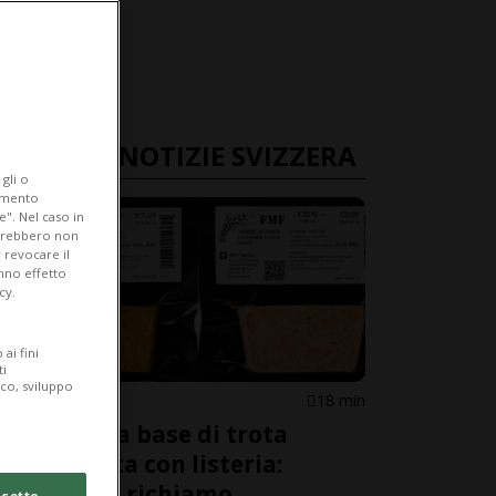
ULTIME NOTIZIE SVIZZERA
gli o
iamento
e". Nel caso in
potrebbero non
 revocare il
anno effetto
cy.
ai fini
ti
ico, sviluppo
SVIZZERA
18 min
Prodotti a base di trota
salmonata con listeria:
avviato il richiamo
cetto