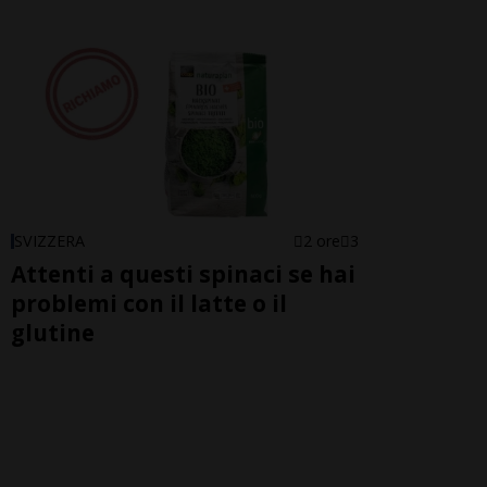
SVIZZERA
2 ore
3
Attenti a questi spinaci se hai
problemi con il latte o il
glutine