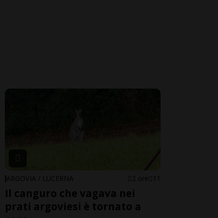
ARGOVIA / LUCERNA
2 ore
11
Il canguro che vagava nei
prati argoviesi è tornato a