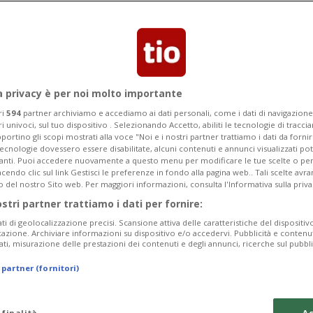
a privacy è per noi molto importante
ri
594
partner archiviamo e accediamo ai dati personali, come i dati di navigazione 
ri univoci, sul tuo dispositivo . Selezionando Accetto, abiliti le tecnologie di tracc
portino gli scopi mostrati alla voce "Noi e i nostri partner trattiamo i dati da fornir
tecnologie dovessero essere disabilitate, alcuni contenuti e annunci visualizzati 
vanti. Puoi accedere nuovamente a questo menu per modificare le tue scelte o per
endo clic sul link Gestisci le preferenze in fondo alla pagina web.. Tali scelte avr
o del nostro Sito web. Per maggiori informazioni, consulta l'Informativa sulla priva
ostri partner trattiamo i dati per fornire:
ati di geolocalizzazione precisi. Scansione attiva delle caratteristiche del dispositivo 
icazione. Archiviare informazioni su dispositivo e/o accedervi. Pubblicità e contenu
ati, misurazione delle prestazioni dei contenuti e degli annunci, ricerche sul pubbl
 partner (fornitori)
 finalità
Ac