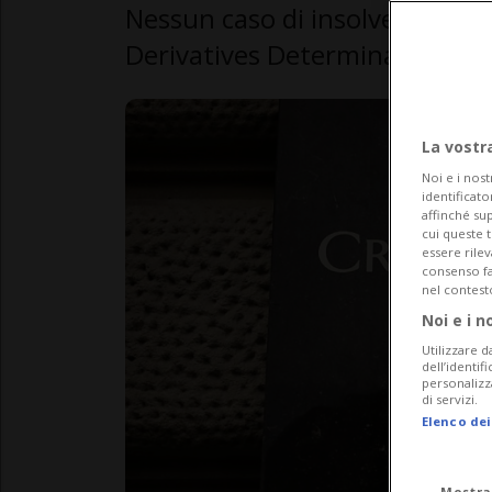
Nessun caso di insolvenza è st
Derivatives Determinations Co
La vostr
Noi e i nost
identificato
affinché sup
cui queste 
essere rile
consenso fac
nel contest
Noi e i n
Utilizzare d
dell’identif
personalizz
di servizi.
Elenco dei
Mostra