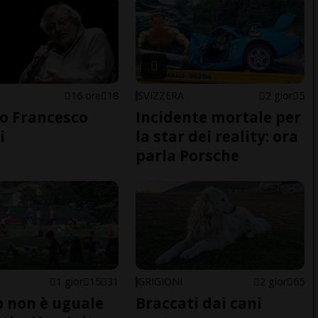
16 ore
18
SVIZZERA
2 gior
5
o Francesco
Incidente mortale per
i
la star dei reality: ora
parla Porsche
1 gior
15
31
GRIGIONI
2 gior
65
do non è uguale
Braccati dai cani