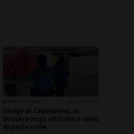
CRANS MONTANA
9 ore
33
144
Strage di Capodanno, la
Svizzera nega all’Italia il ruolo
di parte civile