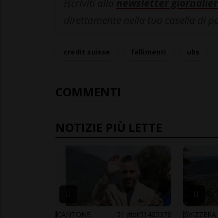
Iscriviti alla
newsletter giornalier
direttamente nella tua casella di p
credit suisse
fallimenti
ubs
COMMENTI
NOTIZIE PIÙ LETTE
CANTONE
1 gior
146
378
SVIZZERA