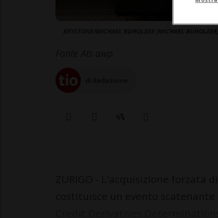
KEYSTONE/MICHAEL BUHOLZER (MICHAEL BUHOLZER
Fonte Ats awp
di Redazione
ZURIGO - L'acquisizione forzata d
costituisce un evento scatenante d
Credit Derivatives Determination