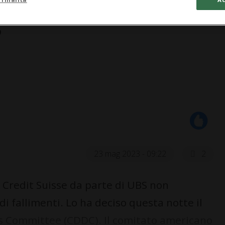
)
23 mag 2023 - 09:22
2
i Credit Suisse da parte di UBS non
i fallimenti. Lo ha deciso questa notte il
s Committee (CDDC). Il comitato americano