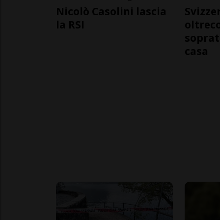
Nicolò Casolini lascia
Svizzer
la RSI
oltrec
soprat
casa