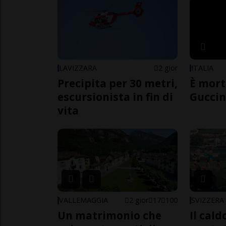
LAVIZZARA
2 gior
ITALIA
Precipita per 30 metri,
È mort
escursionista in fin di
Guccin
vita
VALLEMAGGIA
2 gior
17
100
SVIZZERA
Un matrimonio che
Il cal