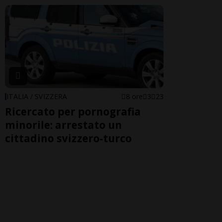
ITALIA / SVIZZERA
8 ore
3
23
Ricercato per pornografia
minorile: arrestato un
cittadino svizzero-turco