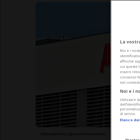
La vostr
Noi e i nost
identificato
affinché sup
cui queste 
essere rile
consenso fac
nel contest
Noi e i n
Utilizzare d
dell’identif
personalizz
di servizi.
Elenco dei
Depositphotos (grand-warszawski)
Mostra