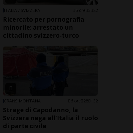
ITALIA / SVIZZERA
5 ore
3
22
Ricercato per pornografia
minorile: arrestato un
cittadino svizzero-turco
CRANS MONTANA
6 ore
28
132
Strage di Capodanno, la
Svizzera nega all’Italia il ruolo
di parte civile