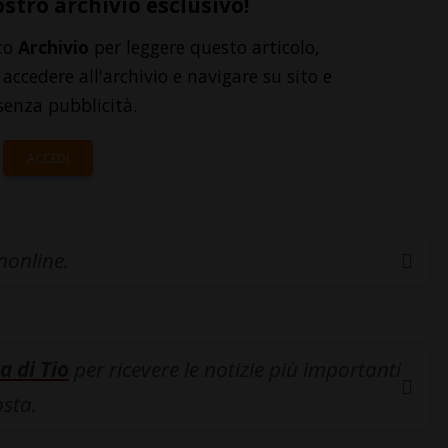
ostro archivio esclusivo!
to
Archivio
per leggere questo articolo,
accedere all'archivio e navigare su sito e
senza pubblicità.
ACCEDI
inonline.
a di Tio
per ricevere le notizie più importanti
osta.