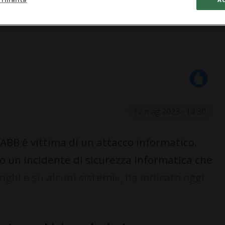
12 mag 2023 - 14:30
 ABB è vittima di un attacco informatico.
 un incidente di sicurezza informatica che
oghi e su alcuni sistemi», ha indicato oggi