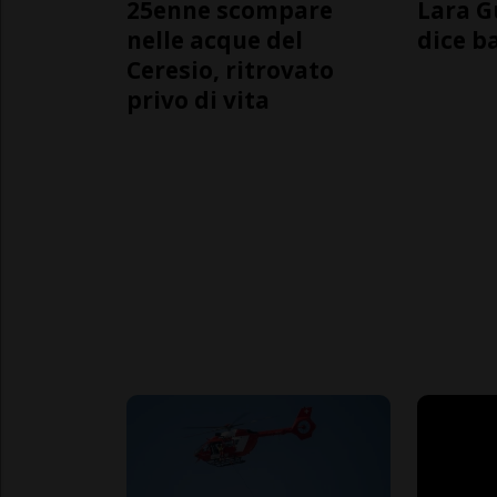
25enne scompare
Lara G
nelle acque del
dice b
Ceresio, ritrovato
privo di vita