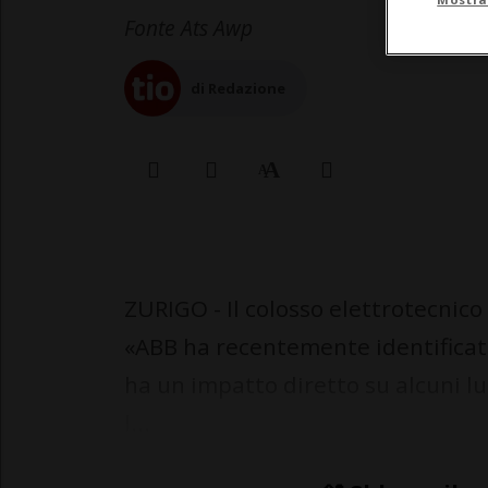
Fonte Ats Awp
di Redazione
ZURIGO - Il colosso elettrotecnico
«ABB ha recentemente identificato
ha un impatto diretto su alcuni lu
l...