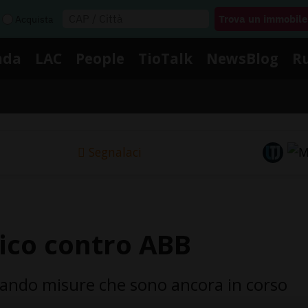
Acquista
nda
LAC
People
TioTalk
NewsBlog
R
Segnalaci
ico contro ABB
tando misure che sono ancora in corso