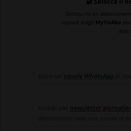
🔐 Sblocca il n
Sottoscrivi un abbonamen
oppure scegli
MyTioAbo
per 
app 
Entra nel
canale WhatsApp
di Tic
Iscriviti alla
newsletter giornalier
direttamente nella tua casella di p