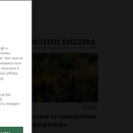
ULTIME NOTIZIE SVIZZERA
gli o
iamento
e". Nel caso in
potrebbero non
 revocare il
anno effetto
cy.
ai fini
ti
ico, sviluppo
SVIZZERA
59 min
«Il bosco come lo conosciamo
adesso scomparirà»
cetto