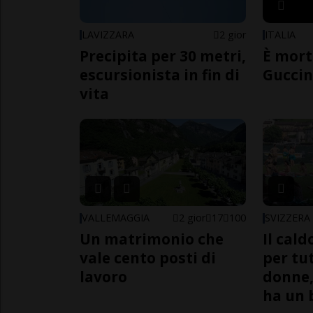
LAVIZZARA
2 gior
ITALIA
Precipita per 30 metri,
È mort
escursionista in fin di
Guccin
vita
VALLEMAGGIA
2 gior
17
100
SVIZZERA
Un matrimonio che
Il cal
vale cento posti di
per tut
lavoro
donne,
ha un 