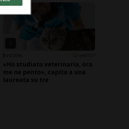
SVIZZERA
2 ore
1
7
«Ho studiato veterinaria, ora
me ne pento», capita a una
laureata su tre