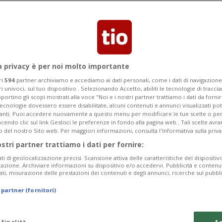
a privacy è per noi molto importante
ri
594
partner archiviamo e accediamo ai dati personali, come i dati di navigazione 
ri univoci, sul tuo dispositivo . Selezionando Accetto, abiliti le tecnologie di tracc
portino gli scopi mostrati alla voce "Noi e i nostri partner trattiamo i dati da fornir
tecnologie dovessero essere disabilitate, alcuni contenuti e annunci visualizzati 
vanti. Puoi accedere nuovamente a questo menu per modificare le tue scelte o per
endo clic sul link Gestisci le preferenze in fondo alla pagina web.. Tali scelte avr
o del nostro Sito web. Per maggiori informazioni, consulta l'Informativa sulla priva
ostri partner trattiamo i dati per fornire:
ati di geolocalizzazione precisi. Scansione attiva delle caratteristiche del dispositivo 
icazione. Archiviare informazioni su dispositivo e/o accedervi. Pubblicità e contenu
ati, misurazione delle prestazioni dei contenuti e degli annunci, ricerche sul pubbl
 partner (fornitori)
 finalità
Ac