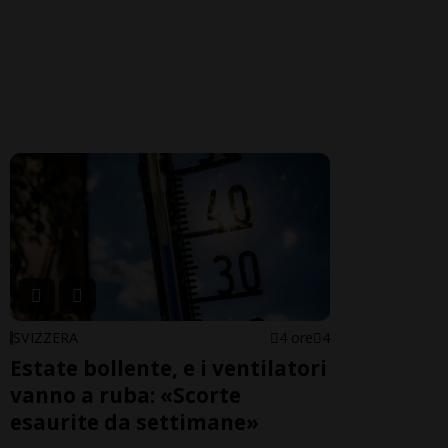
SVIZZERA
4 ore
4
Estate bollente, e i ventilatori
vanno a ruba: «Scorte
esaurite da settimane»