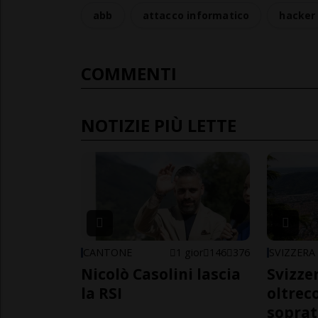
abb
attacco informatico
hacker
COMMENTI
NOTIZIE PIÙ LETTE
CANTONE
1 gior
146
376
SVIZZERA
Nicolò Casolini lascia
Svizzer
la RSI
oltrec
soprat