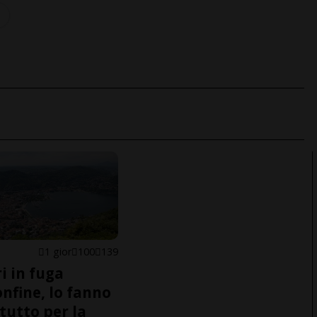
1 gior
100
139
i in fuga
onfine, lo fanno
tutto per la