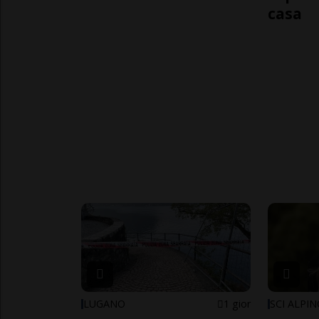
casa
LUGANO
1 gior
SCI ALPI