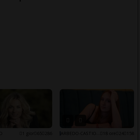
NO
1 gior
65
286
ARBEDO-CASTIONE
18 ore
24
158