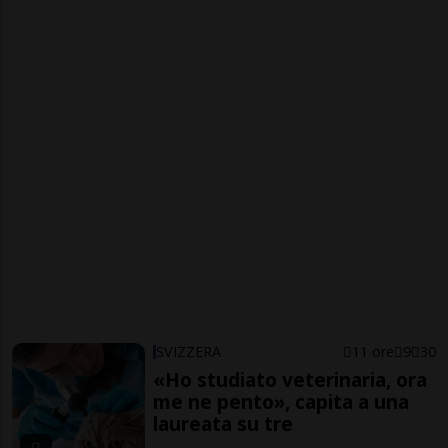
SVIZZERA
11 ore
9
30
«Ho studiato veterinaria, ora
me ne pento», capita a una
laureata su tre