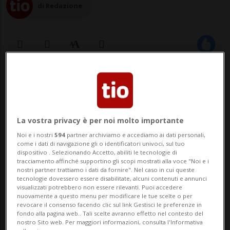
di Redazione
16 dic 2022 - 09:09
3
La vostra privacy è per noi molto importante
Noi e i nostri
594
partner archiviamo e accediamo ai dati personali,
come i dati di navigazione gli o identificatori univoci, sul tuo
dispositivo . Selezionando Accetto, abiliti le tecnologie di
tracciamento affinché supportino gli scopi mostrati alla voce "Noi e i
nostri partner trattiamo i dati da fornire". Nel caso in cui queste
ZURIGO - Il 2022 è stato caratterizzato da
tecnologie dovessero essere disabilitate, alcuni contenuti e annunci
visualizzati potrebbero non essere rilevanti. Puoi accedere
un'ondata di fallimenti aziendali in
nuovamente a questo menu per modificare le tue scelte o per
revocare il consenso facendo clic sul link Gestisci le preferenze in
Svizzera: lo indicano i dati pubblicati oggi
fondo alla pagina web.. Tali scelte avranno effetto nel contesto del
nostro Sito web. Per maggiori informazioni, consulta l'Informativa