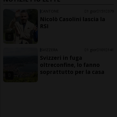
CANTONE
1 gior
151
379
Nicolò Casolini lascia la
RSI
SVIZZERA
1 gior
101
141
Svizzeri in fuga
oltreconfine, lo fanno
soprattutto per la casa