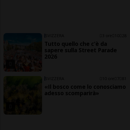
SVIZZERA
3 ore
10
28
Tutto quello che c'è da
sapere sulla Street Parade
2026
SVIZZERA
10 ore
7
81
«Il bosco come lo conosciamo
adesso scomparirà»