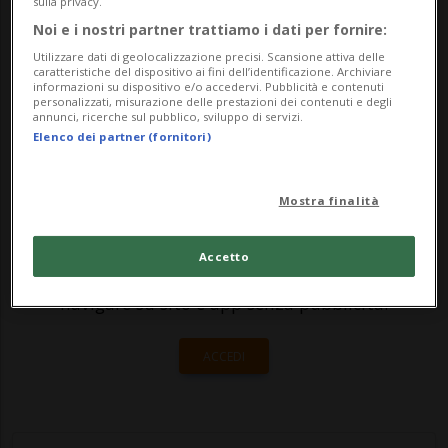
dalla società di informazioni economiche
sulla privacy.
Noi e i nostri partner trattiamo i dati per fornire:
Dun & Bradstreet (D&B), che mettono
Utilizzare dati di geolocalizzazione precisi. Scansione attiva delle
anche in luce una lieve fl...
caratteristiche del dispositivo ai fini dell’identificazione. Archiviare
informazioni su dispositivo e/o accedervi. Pubblicità e contenuti
personalizzati, misurazione delle prestazioni dei contenuti e degli
annunci, ricerche sul pubblico, sviluppo di servizi.
🔐 Sblocca il nostro archivio
Elenco dei partner (fornitori)
esclusivo!
Mostra finalità
Sottoscrivi un abbonamento
Archivio
per
leggere questo articolo, oppure scegli
Accetto
MyTioAbo
per accedere all'archivio e
navigare su sito e app senza pubblicità.
ACCEDI