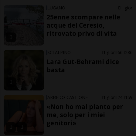
LUGANO
1 gior
25enne scompare nelle
acque del Ceresio,
ritrovato privo di vita
SCI ALPINO
1 gior
66
286
Lara Gut-Behrami dice
basta
ARBEDO-CASTIONE
1 gior
24
159
«Non ho mai pianto per
me, solo per i miei
genitori»