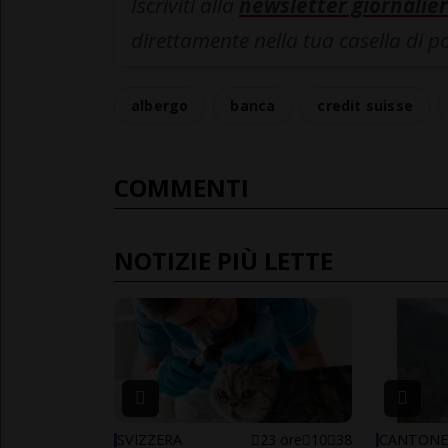
Iscriviti alla
newsletter giornalier
direttamente nella tua casella di p
albergo
banca
credit suisse
COMMENTI
NOTIZIE PIÙ LETTE
SVIZZERA
23 ore
10
38
CANTON