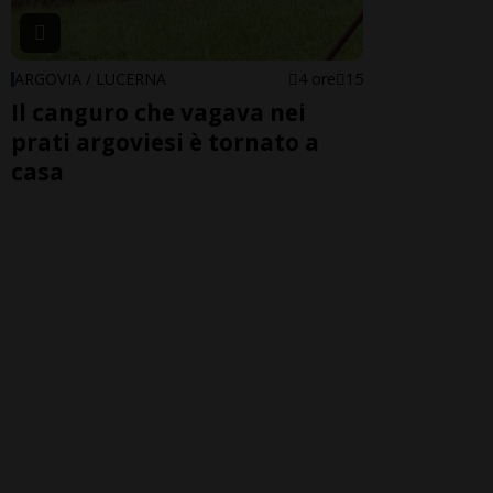
ARGOVIA / LUCERNA
4 ore
15
Il canguro che vagava nei
prati argoviesi è tornato a
casa