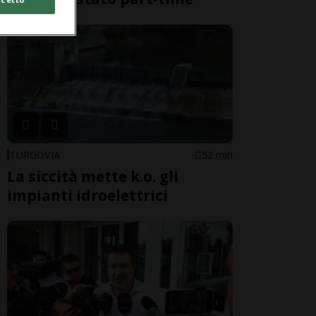
TURGOVIA
52 min
La siccità mette k.o. gli
impianti idroelettrici