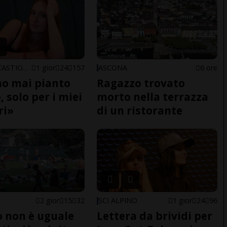
ARBEDO-CASTIONE
1 gior
24
157
ASCONA
6 ore
o mai pianto
Ragazzo trovato
 solo per i miei
morto nella terrazza
ri»
di un ristorante
2 gior
15
32
SCI ALPINO
1 gior
24
96
do non è uguale
Lettera da brividi per