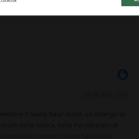
06 ott 2022 - 10:09
vendere il Savoy Baur Hotel, un albergo di
ntrale della banca, sulla Paradeplatz di
Paradeplatz, che per primo ha dato la