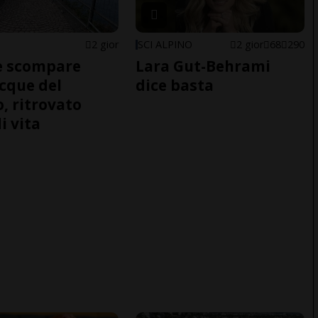
2 gior
SCI ALPINO
2 gior
68
290
e scompare
Lara Gut-Behrami
acque del
dice basta
o, ritrovato
i vita