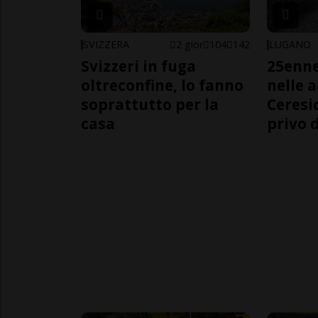
SVIZZERA
2 gior
104
142
LUGANO
Svizzeri in fuga
25enn
oltreconfine, lo fanno
nelle 
soprattutto per la
Ceresi
casa
privo d