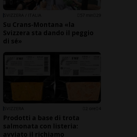
SVIZZERA / ITALIA
57 min
29
Su Crans-Montana «la
Svizzera sta dando il peggio
di sé»
SVIZZERA
2 ore
4
Prodotti a base di trota
salmonata con listeria:
avviato il richiamo