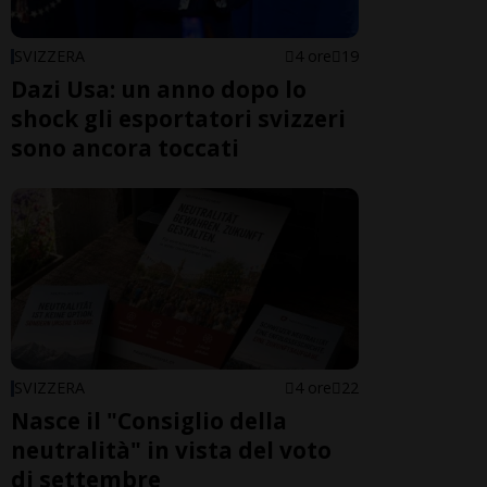
SVIZZERA
4 ore
19
Dazi Usa: un anno dopo lo
shock gli esportatori svizzeri
sono ancora toccati
SVIZZERA
4 ore
22
Nasce il "Consiglio della
neutralità" in vista del voto
di settembre