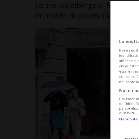
Lo storico albergo di lusso di
immobile di proprietà della ba
La vostr
Noi e i nost
identificato
affinché sup
cui queste 
essere rile
consenso fac
nel contest
Noi e i n
Utilizzare d
dell’identif
personalizz
di servizi.
Elenco dei
Mostra