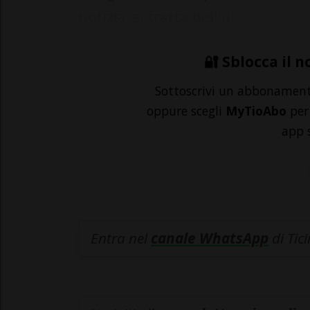
notizia, si tratta dell'ul...
🔐 Sblocca il n
Sottoscrivi un abbonamen
oppure scegli
MyTioAbo
per 
app 
Entra nel
canale WhatsApp
di Tic