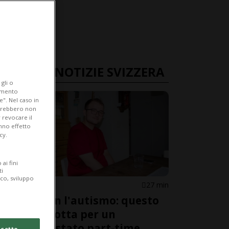
ULTIME NOTIZIE SVIZZERA
gli o
iamento
e". Nel caso in
potrebbero non
 revocare il
anno effetto
cy.
ai fini
ti
ico, sviluppo
SVIZZERA
27 min
Vivere con l'autismo: questo
giovane lotta per un
apprendistato part-time
cetto