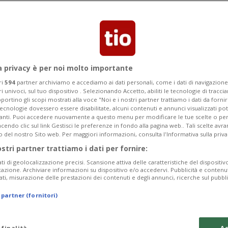
 Zurigo dovrebbe essere l'ultimo grande
nca svizzera.
a privacy è per noi molto importante
ri
594
partner archiviamo e accediamo ai dati personali, come i dati di navigazione 
ri univoci, sul tuo dispositivo . Selezionando Accetto, abiliti le tecnologie di tracc
portino gli scopi mostrati alla voce "Noi e i nostri partner trattiamo i dati da fornir
tecnologie dovessero essere disabilitate, alcuni contenuti e annunci visualizzati 
vanti. Puoi accedere nuovamente a questo menu per modificare le tue scelte o per
endo clic sul link Gestisci le preferenze in fondo alla pagina web.. Tali scelte avr
o del nostro Sito web. Per maggiori informazioni, consulta l'Informativa sulla priva
ostri partner trattiamo i dati per fornire:
ati di geolocalizzazione precisi. Scansione attiva delle caratteristiche del dispositivo 
icazione. Archiviare informazioni su dispositivo e/o accedervi. Pubblicità e contenu
ati, misurazione delle prestazioni dei contenuti e degli annunci, ricerche sul pubbl
 partner (fornitori)
 finalità
Ac