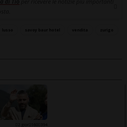
a di Tio
per ricevere le notizie più importanti
osta.
lusso
savoy baur hotel
vendita
zurigo
E
2 gior
160
394