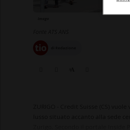
Imago
Fonte ATS ANS
di Redazione
ZURIGO - Credit Suisse (CS) vuole 
lusso situato accanto alla sede ce
Zurigo. Secondo il portale Inside 