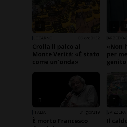
LOCARNO
9 ore
132
Crolla il palco al
«Non h
Monte Verità: «È stato
per me,
come un'onda»
genito
ITALIA
1 gior
19
SVIZZERA
È morto Francesco
Il cal