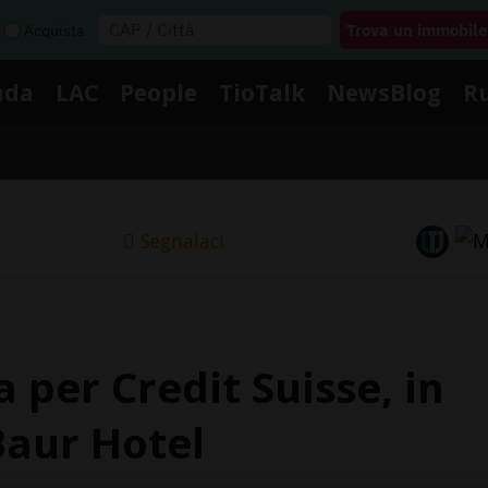
Acquista
nda
LAC
People
TioTalk
NewsBlog
R
Segnalaci
 per Credit Suisse, in
Baur Hotel