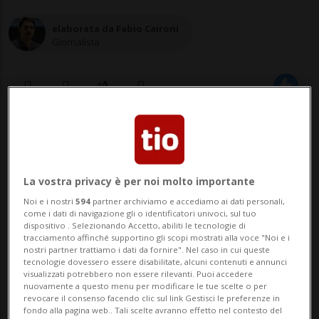
elaborata da Fabio Caironi
Giornalista
10 dic 2021 - 10:45
La vostra privacy è per noi molto importante
Noi e i nostri
594
partner archiviamo e accediamo ai dati personali,
come i dati di navigazione gli o identificatori univoci, sul tuo
dispositivo . Selezionando Accetto, abiliti le tecnologie di
tracciamento affinché supportino gli scopi mostrati alla voce "Noi e i
nostri partner trattiamo i dati da fornire". Nel caso in cui queste
tecnologie dovessero essere disabilitate, alcuni contenuti e annunci
ZURIGO - Sunrise UPC sostiene i piani di
visualizzati potrebbero non essere rilevanti. Puoi accedere
nuovamente a questo menu per modificare le tue scelte o per
espansione della fibra ottica di Swisscom,
revocare il consenso facendo clic sul link Gestisci le preferenze in
fondo alla pagina web.. Tali scelte avranno effetto nel contesto del