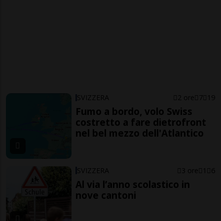
SVIZZERA
2 ore
7
19
Fumo a bordo, volo Swiss
costretto a fare dietrofront
nel bel mezzo dell'Atlantico
SVIZZERA
3 ore
1
6
Al via l’anno scolastico in
nove cantoni