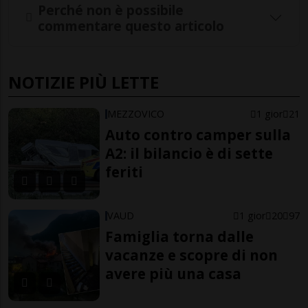
Perché non è possibile
commentare questo articolo
NOTIZIE PIÙ LETTE
MEZZOVICO
1 gior
21
Auto contro camper sulla
A2: il bilancio è di sette
feriti
VAUD
1 gior
20
97
Famiglia torna dalle
vacanze e scopre di non
avere più una casa