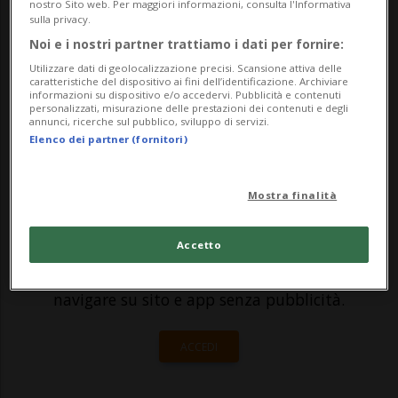
così come la concorrente vodese Salt. In
nostro Sito web. Per maggiori informazioni, consulta l'Informativa
sulla privacy.
un'intervista concessa all'agenzia AWP, il
Noi e i nostri partner trattiamo i dati per fornire:
Ceo André Krause critica la Commissione
Utilizzare dati di geolocalizzazione precisi. Scansione attiva delle
caratteristiche del dispositivo ai fini dell’identificazione. Archiviare
della concorrenza (Comco), s...
informazioni su dispositivo e/o accedervi. Pubblicità e contenuti
personalizzati, misurazione delle prestazioni dei contenuti e degli
annunci, ricerche sul pubblico, sviluppo di servizi.
Elenco dei partner (fornitori)
🔐 Sblocca il nostro archivio
esclusivo!
Mostra finalità
Sottoscrivi un abbonamento
Archivio
per
leggere questo articolo, oppure scegli
Accetto
MyTioAbo
per accedere all'archivio e
navigare su sito e app senza pubblicità.
ACCEDI