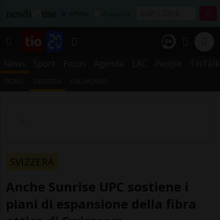
Affitta
Acquista
News
Sport
Focus
Agenda
LAC
People
TioTalk
TICINO
SVIZZERA
DAL MONDO
SVIZZERA
Anche Sunrise UPC sostiene i
piani di espansione della fibra