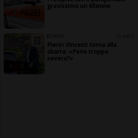
gravissimo un 65enne
ZURIGO
2 ore
2
Pierin Vincenz torna alla
sbarra: «Pena troppo
severa?»