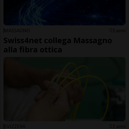
MASSAGNO
3 anni
Swiss4net collega Massagno
alla fibra ottica
SVIZZERA
3 anni