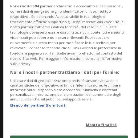
Noi e i nostri
594
partner archiviamo e accediamo ai dati personali,
come i dati di navigazione gli o identificatori univoci, sul tuo
dispositivo . Selezionando Accetto, abiliti le tecnologie di
tracciamento affinché supportino gli scopi mostrati alla voce "Noi e i
nostri partner trattiamo i dati da fornire". Nel caso in cui queste
tecnologie dovessero essere disabilitate, alcuni contenuti e annunci
visualizzati potrebbero non essere rilevanti. Puoi accedere
nuovamente a questo menu per modificare le tue scelte o per
revocare il consenso facendo clic sul link Gestisci le preferenze in
NOVAZZANO
1 anno
1
fondo alla pagina web.. Tali scelte avranno effetto nel contesto del
nostro Sito web. Per maggiori informazioni, consulta l'Informativa
La fibra ottica arriverà anche a
sulla privacy.
Novazzano
Noi e i nostri partner trattiamo i dati per fornire:
Utilizzare dati di geolocalizzazione precisi. Scansione attiva delle
caratteristiche del dispositivo ai fini dell’identificazione. Archiviare
informazioni su dispositivo e/o accedervi. Pubblicità e contenuti
personalizzati, misurazione delle prestazioni dei contenuti e degli
annunci, ricerche sul pubblico, sviluppo di servizi.
Elenco dei partner (fornitori)
Mostra finalità