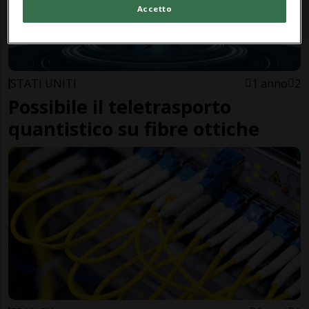
Accetto
STATI UNITI
1 anno
2
Possibile il teletrasporto
quantistico su fibre ottiche