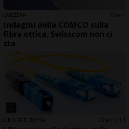
SVIZZERA
5 anni
Indagini della COMCO sulla
fibra ottica, Swisscom non ci
sta
UNIONE EUROPEA
5 anni
1
1