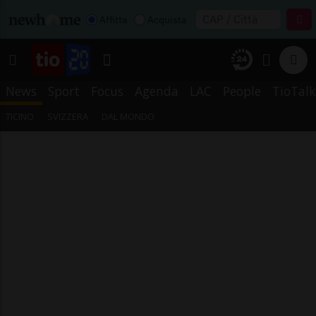
Affitta
Acquista
News
Sport
Focus
Agenda
LAC
People
TioTalk
TICINO
SVIZZERA
DAL MONDO