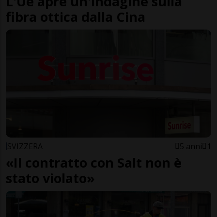
L'Ue apre un'indagine sulla
fibra ottica dalla Cina
SVIZZERA
5 anni
1
«Il contratto con Salt non è
stato violato»