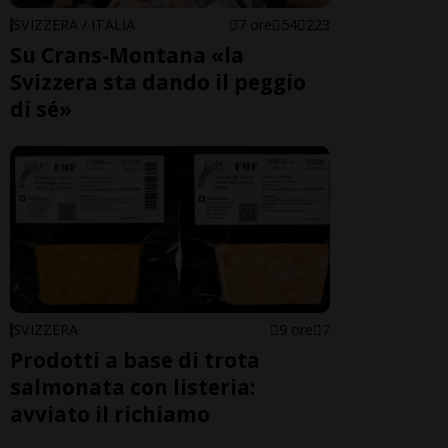
SVIZZERA / ITALIA
7 ore
54
223
Su Crans-Montana «la
Svizzera sta dando il peggio
di sé»
SVIZZERA
9 ore
7
Prodotti a base di trota
salmonata con listeria:
avviato il richiamo