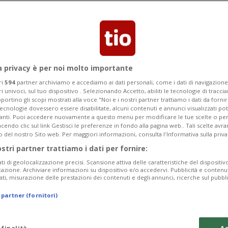
nuova denominazione verrà utilizzata
a privacy è per noi molto importante
ri
594
partner archiviamo e accediamo ai dati personali, come i dati di navigazione 
ri univoci, sul tuo dispositivo . Selezionando Accetto, abiliti le tecnologie di tracc
portino gli scopi mostrati alla voce "Noi e i nostri partner trattiamo i dati da fornir
tecnologie dovessero essere disabilitate, alcuni contenuti e annunci visualizzati 
vanti. Puoi accedere nuovamente a questo menu per modificare le tue scelte o per
endo clic sul link Gestisci le preferenze in fondo alla pagina web.. Tali scelte avr
o del nostro Sito web. Per maggiori informazioni, consulta l'Informativa sulla priva
ostri partner trattiamo i dati per fornire:
ati di geolocalizzazione precisi. Scansione attiva delle caratteristiche del dispositivo 
icazione. Archiviare informazioni su dispositivo e/o accedervi. Pubblicità e contenu
ati, misurazione delle prestazioni dei contenuti e degli annunci, ricerche sul pubbl
 partner (fornitori)
 finalità
Ac