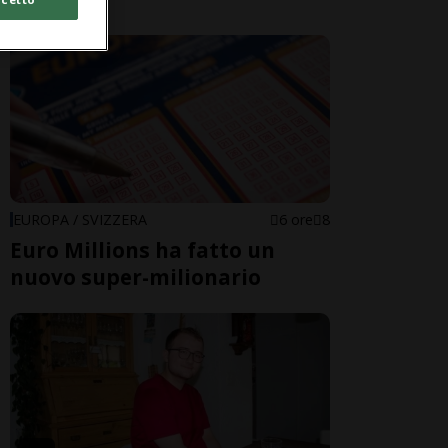
EUROPA / SVIZZERA
6 ore
8
Euro Millions ha fatto un
nuovo super-milionario