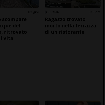
2 gior
ASCONA
13 ore
e scompare
Ragazzo trovato
acque del
morto nella terrazza
o, ritrovato
di un ristorante
i vita