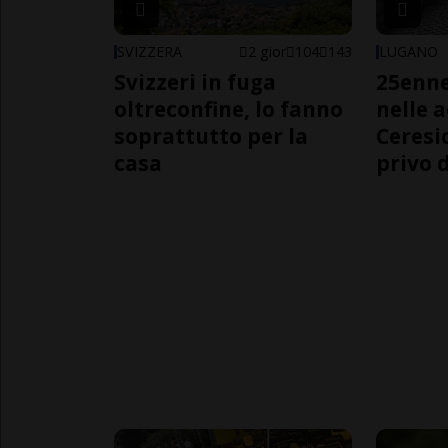
SVIZZERA
2 gior
104
143
LUGANO
Svizzeri in fuga
25enn
oltreconfine, lo fanno
nelle 
soprattutto per la
Ceresi
casa
privo d