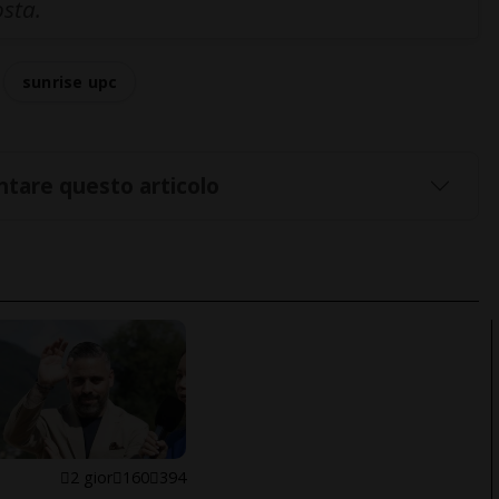
osta.
sunrise upc
tare questo articolo
E
2 gior
160
394