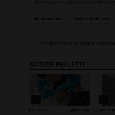
direttamente nella tua casella di p
denominazione
società combinata
Perché non è possibile commen
NOTIZIE PIÙ LETTE
SVIZZERA
1 gior
10
40
CANTON