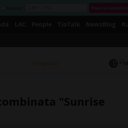
Acquista
nda
LAC
People
TioTalk
NewsBlog
R
Segnalaci
 combinata "Sunrise