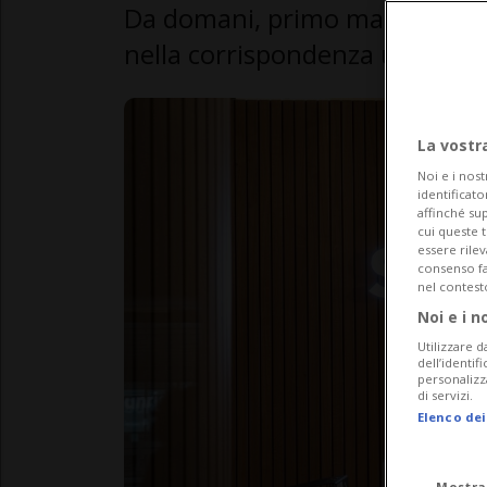
Da domani, primo maggio, la 
nella corrispondenza ufficiale
La vostr
Noi e i nost
identificato
affinché sup
cui queste 
essere rile
consenso fac
nel contest
Noi e i n
Utilizzare d
dell’identif
personalizz
di servizi.
Elenco dei
Mostra