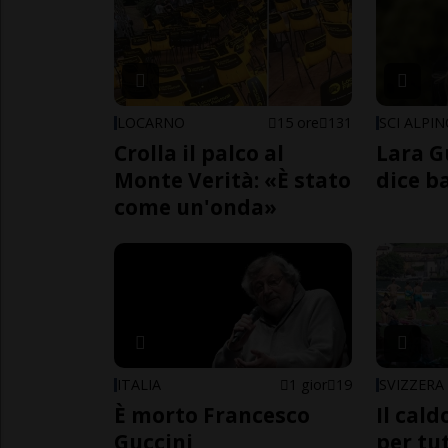
LOCARNO
15 ore
131
SCI ALPI
Crolla il palco al
Lara G
Monte Verità: «È stato
dice b
come un'onda»
ITALIA
1 gior
19
SVIZZERA
È morto Francesco
Il cal
Guccini
per tut