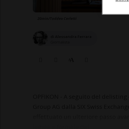
20min/Taddeo Cerletti
di Alessandra Ferrara
Giornalista
OPFIKON - A seguito del delisting
Group AG dalla SIX Swiss Exchange 
effettuato un ulteriore passo avan
legale e formale del...