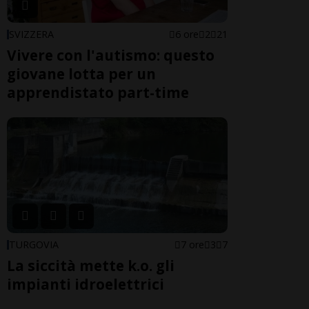
SVIZZERA
6 ore
2
21
Vivere con l'autismo: questo
giovane lotta per un
apprendistato part-time
TURGOVIA
7 ore
3
7
La siccità mette k.o. gli
impianti idroelettrici