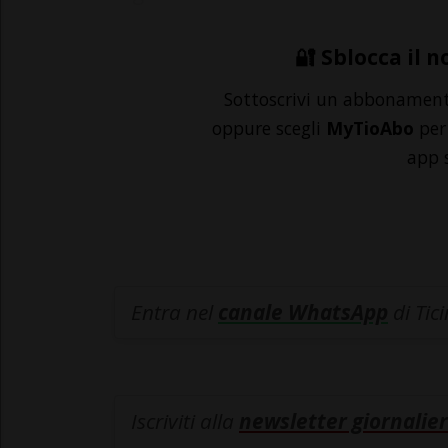
🔐 Sblocca il n
Sottoscrivi un abbonamen
oppure scegli
MyTioAbo
per 
app 
Entra nel
canale WhatsApp
di Tic
Iscriviti alla
newsletter giornalier