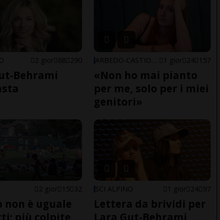
NO
2 gior
68
290
ARBEDO-CASTIONE
1 gior
24
157
ut-Behrami
«Non ho mai pianto
asta
per me, solo per i miei
genitori»
2 gior
15
32
SCI ALPINO
1 gior
24
97
do non è uguale
Lettera da brividi per
ti: più colpite
Lara Gut-Behrami