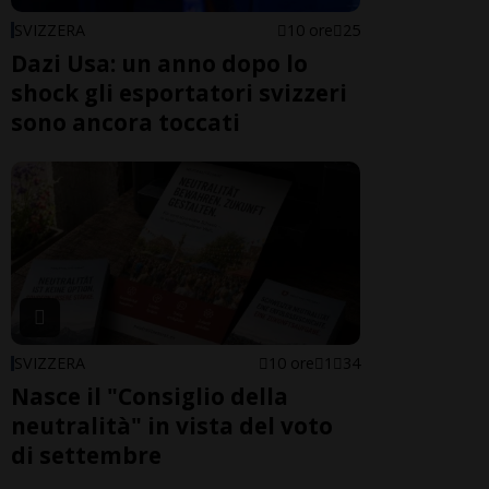
SVIZZERA
10 ore
25
Dazi Usa: un anno dopo lo
shock gli esportatori svizzeri
sono ancora toccati
SVIZZERA
10 ore
1
34
Nasce il "Consiglio della
neutralità" in vista del voto
di settembre