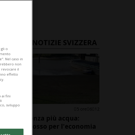
ULTIME NOTIZIE SVIZZERA
gli o
iamento
e". Nel caso in
potrebbero non
 revocare il
anno effetto
cy.
ai fini
ti
ico, sviluppo
SVIZZERA
5 ore
6
12
Il Reno senza più acqua:
allarme rosso per l'economia
svizzera
cetto