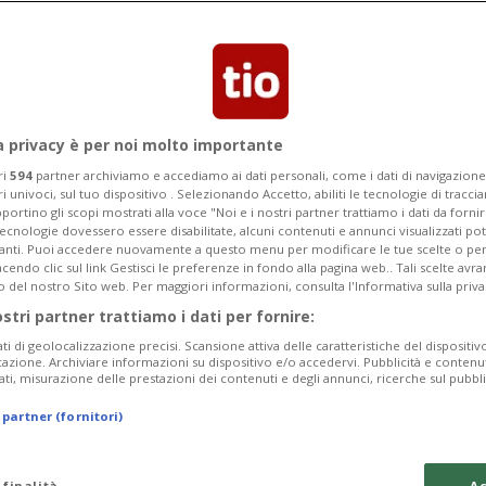
a privacy è per noi molto importante
ri
594
partner archiviamo e accediamo ai dati personali, come i dati di navigazione 
ri univoci, sul tuo dispositivo . Selezionando Accetto, abiliti le tecnologie di tracc
portino gli scopi mostrati alla voce "Noi e i nostri partner trattiamo i dati da fornir
tecnologie dovessero essere disabilitate, alcuni contenuti e annunci visualizzati 
vanti. Puoi accedere nuovamente a questo menu per modificare le tue scelte o per
endo clic sul link Gestisci le preferenze in fondo alla pagina web.. Tali scelte avr
o del nostro Sito web. Per maggiori informazioni, consulta l'Informativa sulla priva
ostri partner trattiamo i dati per fornire:
ati di geolocalizzazione precisi. Scansione attiva delle caratteristiche del dispositivo 
icazione. Archiviare informazioni su dispositivo e/o accedervi. Pubblicità e contenu
ati, misurazione delle prestazioni dei contenuti e degli annunci, ricerche sul pubbl
 partner (fornitori)
 finalità
Ac