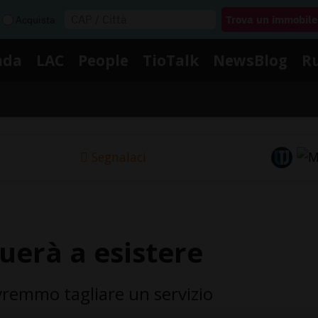
Acquista
nda
LAC
People
TioTalk
NewsBlog
R
Segnalaci
uerà a esistere
vremmo tagliare un servizio