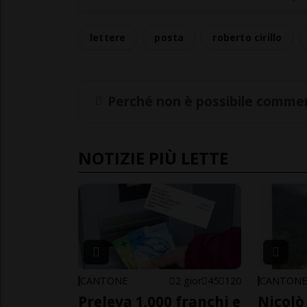
lettere
posta
roberto cirillo
Perché non è possibile commen
NOTIZIE PIÙ LETTE
CANTONE
2 gior
45
120
CANTON
Preleva 1.000 franchi e
Nicolò 