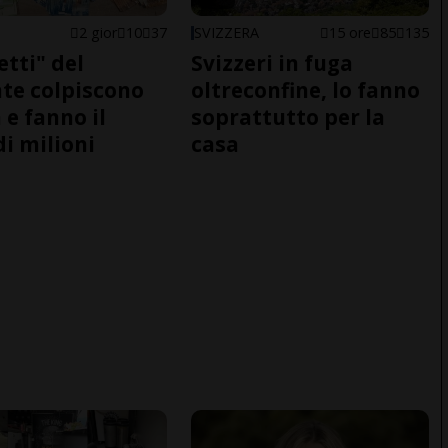
2 gior
10
37
SVIZZERA
15 ore
85
135
etti" del
Svizzeri in fuga
te colpiscono
oltreconfine, lo fanno
 e fanno il
soprattutto per la
di milioni
casa