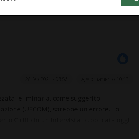
28 feb 2021 - 08:56
Aggiornamento 10:43
zata: eliminarla, come suggerito
icazione (UFCOM), sarebbe un errore. Lo
rto Cirillo in un'intervista pubblicata oggi