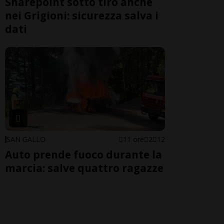
Sharepoint sotto tiro anche
nei Grigioni: sicurezza salva i
dati
SAN GALLO
11 ore
2
12
Auto prende fuoco durante la
marcia: salve quattro ragazze