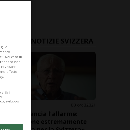
ULTIME NOTIZIE SVIZZERA
gli o
iamento
e". Nel caso in
potrebbero non
 revocare il
anno effetto
cy.
ai fini
ti
ico, sviluppo
SVIZZERA
3 ore
2
21
Blocher lancia l'allarme:
«Situazione estremamente
pericolosa per la Svizzera»
cetto