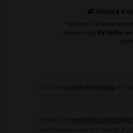
🔐 Sblocca il n
Sottoscrivi un abbonamen
oppure scegli
MyTioAbo
per 
app 
Entra nel
canale WhatsApp
di Tic
Iscriviti alla
newsletter giornalier
direttamente nella tua casella di p