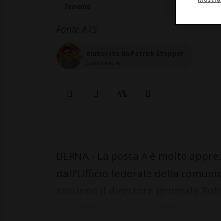
Tamedia
Fonte ATS
elaborata da Patrick Stopper
Giornalista
BERNA - La posta A è molto apprez
dall'Ufficio federale della comun
sostiene il direttore generale Robe
dal settimanale Le Matin...