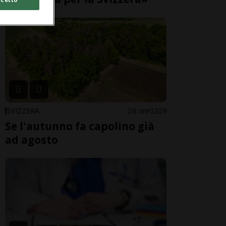
SVIZZERA
6 ore
2
9
Se l'autunno fa capolino già
ad agosto