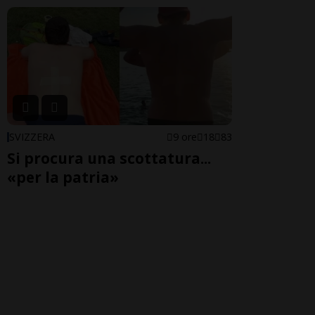
SVIZZERA
9 ore
18
83
Si procura una scottatura...
«per la patria»