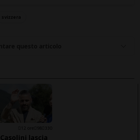
svizzera
tare questo articolo
E
12 ore
98
330
Casolini lascia