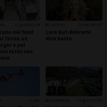
ONA
2 gior
82
194
SCI ALPINO
9 ore
59
257
trano nel food
Lara Gut-Behrami
 si fanno un
dice basta
ger e poi
no tutto con
tore
A
1 gior
VALLEMAGGIA
1 gior
17
103