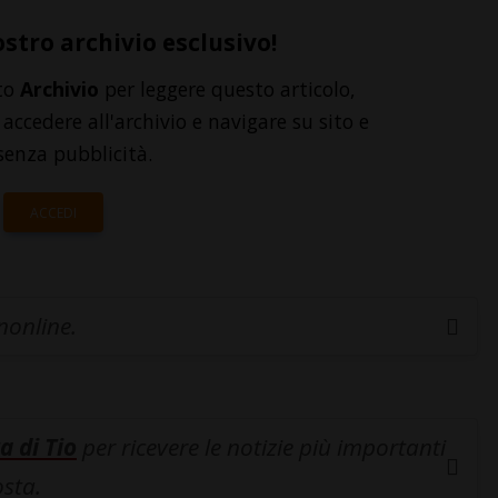
ostro archivio esclusivo!
to
Archivio
per leggere questo articolo,
accedere all'archivio e navigare su sito e
senza pubblicità.
ACCEDI
inonline.
a di Tio
per ricevere le notizie più importanti
osta.