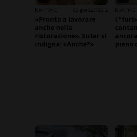
CANTONE
2 gior
207
212
CONFINE
«Pronta a lavorare
I "furb
anche nella
contan
ristorazione». Suter si
ancora
indigna: «Anche?»
pieno 