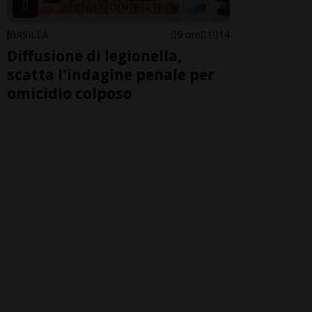
BASILEA
9 ore
1
14
Diffusione di legionella,
scatta l'indagine penale per
omicidio colposo