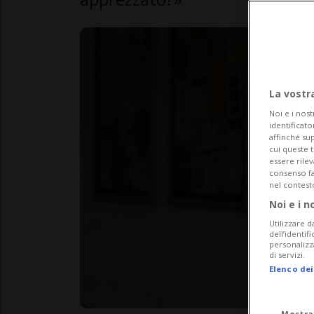
La vostr
Noi e i nost
identificato
affinché sup
cui queste 
essere rile
consenso fac
nel contest
Noi e i n
Utilizzare d
dell’identif
personalizz
di servizi.
Elenco dei
Mostra