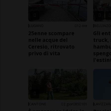
LUGANO
12 ore
BELLINZ
25enne scompare
Gli en
nelle acque del
truck,
Ceresio, ritrovato
hambur
privo di vita
spengo
l'estin
CANTONE
2 gior
85
101
LAVIZZAR