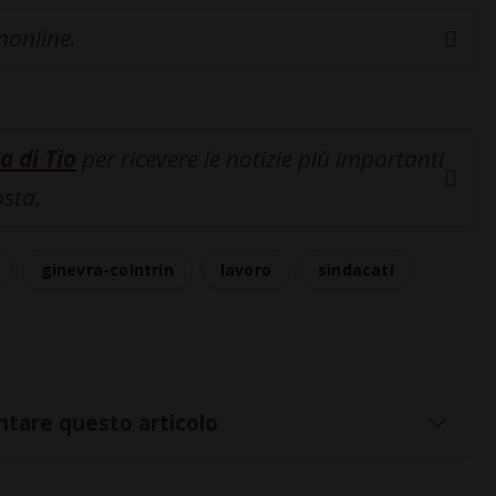
inonline.
a di Tio
per ricevere le notizie più importanti
osta.
ginevra-cointrin
lavoro
sindacati
tare questo articolo