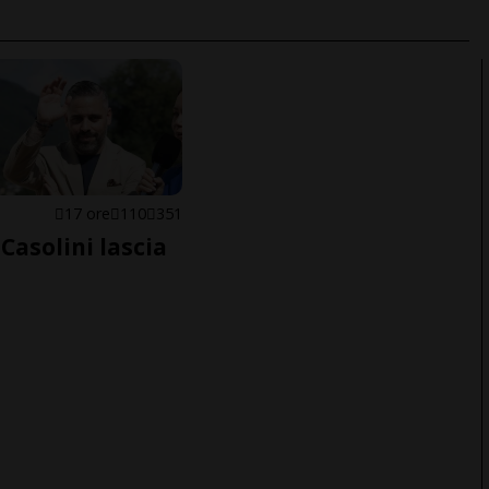
E
17 ore
110
351
Casolini lascia