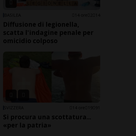
BASILEA
14 ore
2
14
Diffusione di legionella,
scatta l'indagine penale per
omicidio colposo
SVIZZERA
14 ore
19
91
Si procura una scottatura...
«per la patria»