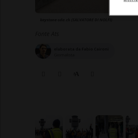
keystone-sda.ch (SALVATORE DI NOLFI)
Fonte Ats
elaborata da Fabio Caironi
Giornalista