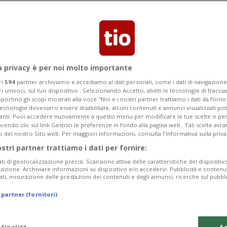
unate questa mattina all'aeroporto di
a privacy è per noi molto importante
ri
594
partner archiviamo e accediamo ai dati personali, come i dati di navigazione 
ri univoci, sul tuo dispositivo . Selezionando Accetto, abiliti le tecnologie di tracc
portino gli scopi mostrati alla voce "Noi e i nostri partner trattiamo i dati da fornir
tecnologie dovessero essere disabilitate, alcuni contenuti e annunci visualizzati 
vanti. Puoi accedere nuovamente a questo menu per modificare le tue scelte o per
endo clic sul link Gestisci le preferenze in fondo alla pagina web.. Tali scelte avr
o del nostro Sito web. Per maggiori informazioni, consulta l'Informativa sulla priva
ostri partner trattiamo i dati per fornire:
ati di geolocalizzazione precisi. Scansione attiva delle caratteristiche del dispositivo 
icazione. Archiviare informazioni su dispositivo e/o accedervi. Pubblicità e contenu
ati, misurazione delle prestazioni dei contenuti e degli annunci, ricerche sul pubbl
 partner (fornitori)
 finalità
Ac