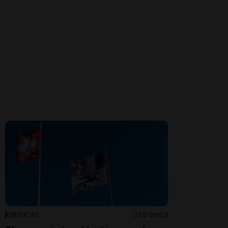
GRIGIONI
16 ore
3