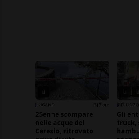
LUGANO
17 ore
BELLINZ
25enne scompare
Gli en
nelle acque del
truck,
Ceresio, ritrovato
hambur