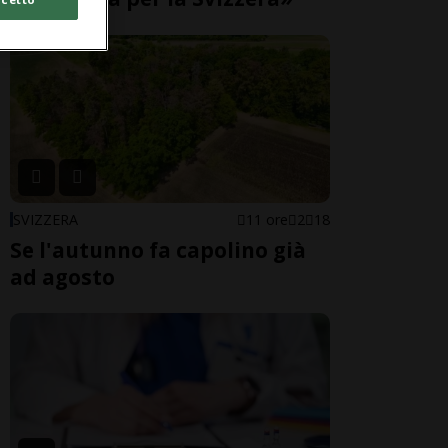
SVIZZERA
11 ore
2
18
Se l'autunno fa capolino già
ad agosto