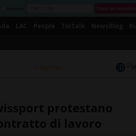
Acquista
nda
LAC
People
TioTalk
NewsBlog
R
Segnalaci
wissport protestano
ontratto di lavoro