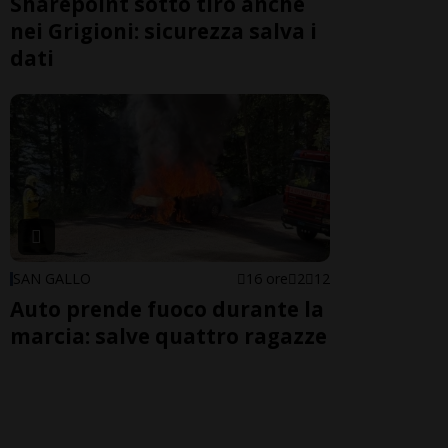
Sharepoint sotto tiro anche
nei Grigioni: sicurezza salva i
dati
SAN GALLO
16 ore
2
12
Auto prende fuoco durante la
marcia: salve quattro ragazze