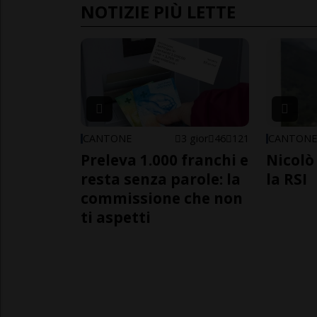
NOTIZIE PIÙ LETTE
CANTONE
3 gior
46
121
CANTON
Preleva 1.000 franchi e
Nicolò 
resta senza parole: la
la RSI
commissione che non
ti aspetti