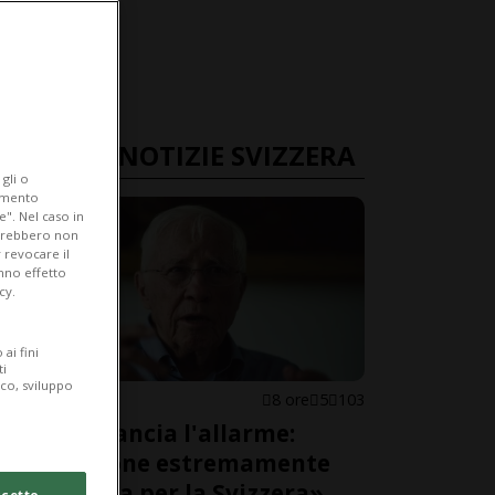
ULTIME NOTIZIE SVIZZERA
gli o
iamento
e". Nel caso in
potrebbero non
 revocare il
anno effetto
cy.
ai fini
ti
ico, sviluppo
SVIZZERA
8 ore
5
103
Blocher lancia l'allarme:
«Situazione estremamente
pericolosa per la Svizzera»
cetto