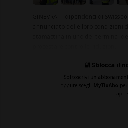
GINEVRA - I dipendenti di Swisspo
annunciato delle loro condizioni d
stamattina in uno dei terminal de
protestare contro le riduzion...
🔐 Sblocca il n
Sottoscrivi un abbonamen
oppure scegli
MyTioAbo
per 
app 