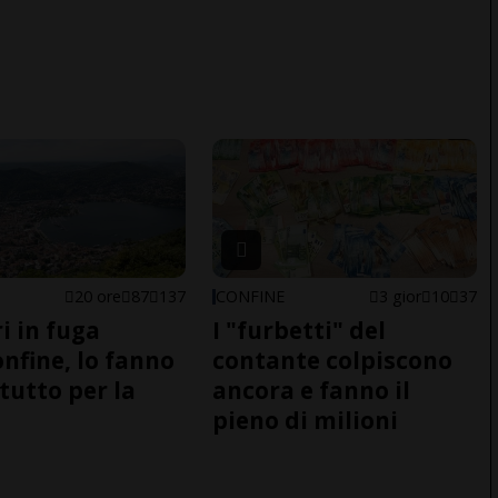
20 ore
87
137
CONFINE
3 gior
10
37
i in fuga
I "furbetti" del
onfine, lo fanno
contante colpiscono
tutto per la
ancora e fanno il
pieno di milioni