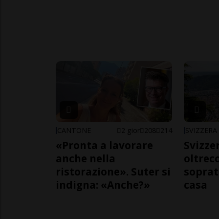
CANTONE
2 gior
208
214
SVIZZERA
«Pronta a lavorare
Svizzer
anche nella
oltrec
ristorazione». Suter si
soprat
indigna: «Anche?»
casa