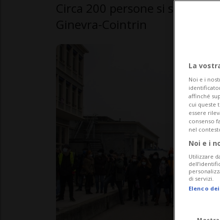
Circa 200 persone si sono rad
Ginevra-Cointrin
La vostr
Noi e i nost
identificato
affinché sup
cui queste 
essere rile
consenso fac
nel contest
Noi e i n
Utilizzare d
dell’identif
personalizz
di servizi.
Elenco dei
Mostra