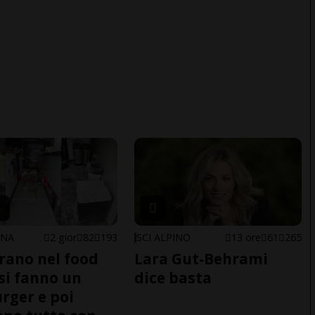
ONA
2 gior
82
193
SCI ALPINO
13 ore
61
265
trano nel food
Lara Gut-Behrami
 si fanno un
dice basta
ger e poi