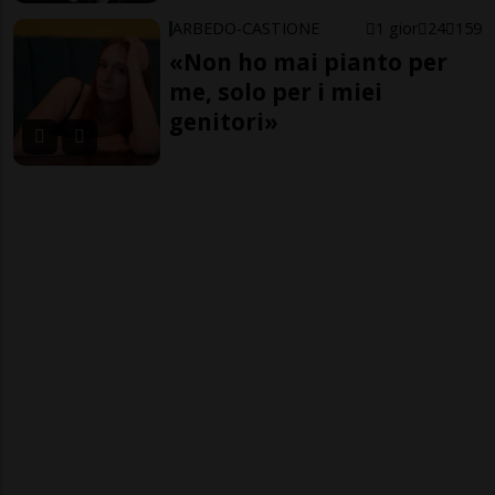
ARBEDO-CASTIONE
1 gior
24
159
«Non ho mai pianto per
me, solo per i miei
genitori»