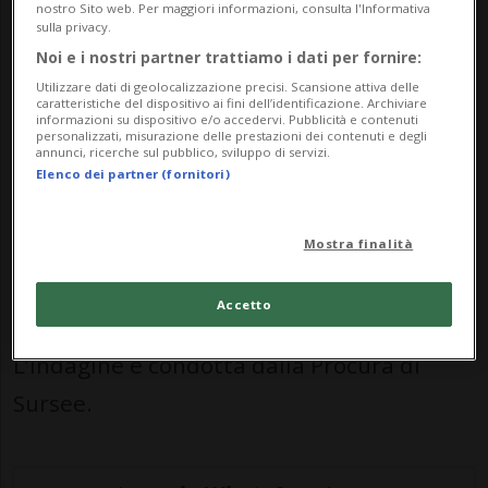
nostro Sito web. Per maggiori informazioni, consulta l'Informativa
Per motivi ancora da chiarire, il veicolo è
sulla privacy.
Noi e i nostri partner trattiamo i dati per fornire:
andato fuori controllo, è rotolato giù per il
Utilizzare dati di geolocalizzazione precisi. Scansione attiva delle
pendio e si è infine fermato su una strada,
caratteristiche del dispositivo ai fini dell’identificazione. Archiviare
informazioni su dispositivo e/o accedervi. Pubblicità e contenuti
ribaltato sul lato destro. Il conducente è
personalizzati, misurazione delle prestazioni dei contenuti e degli
annunci, ricerche sul pubblico, sviluppo di servizi.
stato sbalzato fuori dalla cabina.
Elenco dei partner (fornitori)
Nell’incidente l’uomo ha riportato ferite
Mostra finalità
gravissime ed è stato elitrasportato in
ospedale, dove è deceduto ieri.
Accetto
L’indagine è condotta dalla Procura di
Sursee.