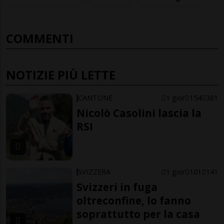
COMMENTI
NOTIZIE PIÙ LETTE
CANTONE
1 gior
154
381
Nicolò Casolini lascia la
RSI
SVIZZERA
1 gior
101
141
Svizzeri in fuga
oltreconfine, lo fanno
soprattutto per la casa