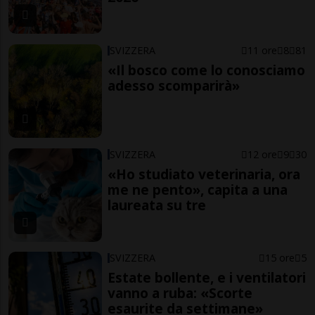
SVIZZERA
11 ore
8
81
«Il bosco come lo conosciamo
adesso scomparirà»
SVIZZERA
12 ore
9
30
«Ho studiato veterinaria, ora
me ne pento», capita a una
laureata su tre
SVIZZERA
15 ore
5
Estate bollente, e i ventilatori
vanno a ruba: «Scorte
esaurite da settimane»