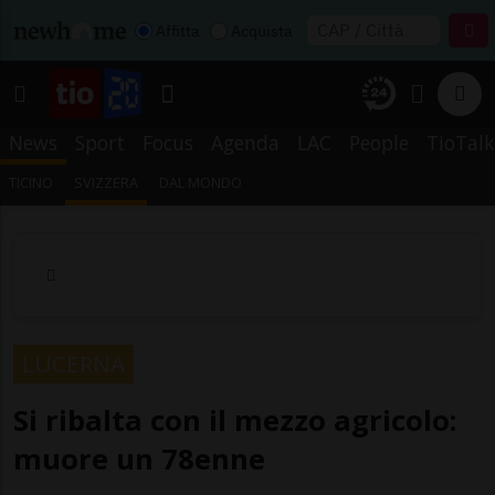
Affitta
Acquista
News
Sport
Focus
Agenda
LAC
People
TioTalk
TICINO
SVIZZERA
DAL MONDO
LUCERNA
Si ribalta con il mezzo agricolo:
muore un 78enne