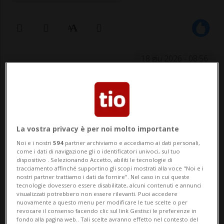
18 giu 2026 - 08:56
DAGMERSELLEN - Incidente fatale a
Dagmersellen, in canton Lucerna.
La vostra privacy è per noi molto importante
Martedì poco dopo le 13.30 un 78enne
Noi e i nostri
594
partner archiviamo e accediamo ai dati personali,
stava svolgendo lavori agricoli su un
come i dati di navigazione gli o identificatori univoci, sul tuo
dispositivo . Selezionando Accetto, abiliti le tecnologie di
terreno in forte pendenza. Stava
tracciamento affinché supportino gli scopi mostrati alla voce "Noi e i
nostri partner trattiamo i dati da fornire". Nel caso in cui queste
utilizzando una falciatrice a due assi a cui
tecnologie dovessero essere disabilitate, alcuni contenuti e annunci
visualizzati potrebbero non essere rilevanti. Puoi accedere
era agganciato un rastrello a nastro.
nuovamente a questo menu per modificare le tue scelte o per
revocare il consenso facendo clic sul link Gestisci le preferenze in
fondo alla pagina web.. Tali scelte avranno effetto nel contesto del