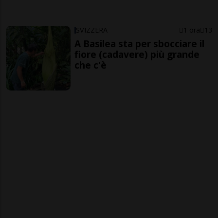
SVIZZERA
1 ora
13
A Basilea sta per sbocciare il
fiore (cadavere) più grande
che c'è