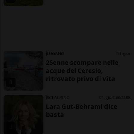
LUGANO
1 gior
25enne scompare nelle
acque del Ceresio,
ritrovato privo di vita
SCI ALPINO
1 gior
66
288
Lara Gut-Behrami dice
basta