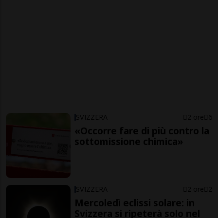
SVIZZERA
2 ore
6
«Occorre fare di più contro la
sottomissione chimica»
SVIZZERA
2 ore
2
Mercoledì eclissi solare: in
Svizzera si ripeterà solo nel