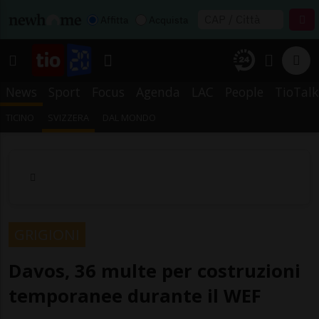
Affitta
Acquista
News
Sport
Focus
Agenda
LAC
People
TioTalk
TICINO
SVIZZERA
DAL MONDO
GRIGIONI
Davos, 36 multe per costruzioni
temporanee durante il WEF