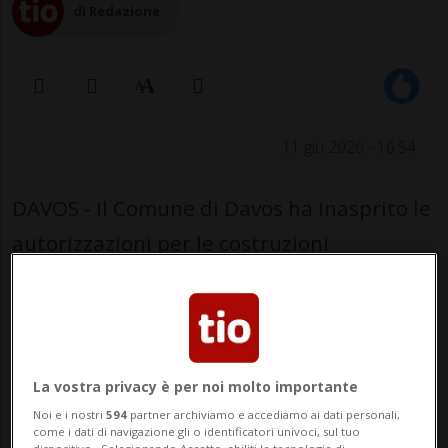
di Redazione
11 giu 2026 - 16:54
DAVOS - Il Comune di Davos ha inasprito le
autorizzazioni per le costruzioni
temporanee legate al Forum economico
mondiale (WEF). Nel 2026 sono state
segnalate circa 60 infrazioni e finora sono
state emesse 36 multe, mentre sette casi
La vostra privacy è per noi molto importante
restano ancora pendenti.
Noi e i nostri
594
partner archiviamo e accediamo ai dati personali,
come i dati di navigazione gli o identificatori univoci, sul tuo