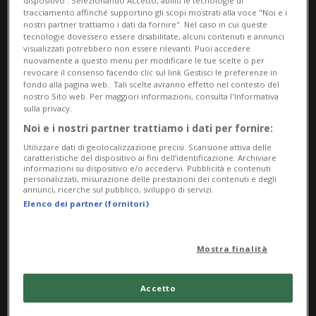
dispositivo . Selezionando Accetto, abiliti le tecnologie di
Le violazioni spaziano da situazioni minori
tracciamento affinché supportino gli scopi mostrati alla voce "Noi e i
nostri partner trattiamo i dati da fornire". Nel caso in cui queste
a casi più gravi. «Ci sono infrazioni
tecnologie dovessero essere disabilitate, alcuni contenuti e annunci
visualizzati potrebbero non essere rilevanti. Puoi accedere
logistiche, ad esempio quando i camion
nuovamente a questo menu per modificare le tue scelte o per
revocare il consenso facendo clic sul link Gestisci le preferenze in
fondo alla pagina web.. Tali scelte avranno effetto nel contesto del
caricano o scaricano materiale al di fuori
nostro Sito web. Per maggiori informazioni, consulta l'Informativa
sulla privacy.
degli orari stabiliti. E poi ci sono violazioni
Noi e i nostri partner trattiamo i dati per fornire:
più serie, come il mancato rispetto delle
Utilizzare dati di geolocalizzazione precisi. Scansione attiva delle
caratteristiche del dispositivo ai fini dell’identificazione. Archiviare
norme antincendio o costruzioni senza
informazioni su dispositivo e/o accedervi. Pubblicità e contenuti
personalizzati, misurazione delle prestazioni dei contenuti e degli
autorizzazione», ha spiegato la vicesindaca
annunci, ricerche sul pubblico, sviluppo di servizi.
Elenco dei partner (fornitori)
Valérie Favre Accola a Keystone-ATS.
Mostra finalità
L’ammontare delle sanzioni viene stabilito
dal Municipio in base alla gravità
Accetto
dell’infrazione e alla situazione finanziaria