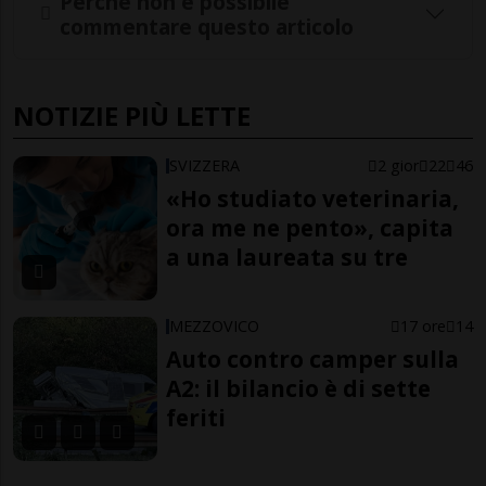
Perché non è possibile
commentare questo articolo
NOTIZIE PIÙ LETTE
SVIZZERA
2 gior
22
46
«Ho studiato veterinaria,
ora me ne pento», capita
a una laureata su tre
MEZZOVICO
17 ore
14
Auto contro camper sulla
A2: il bilancio è di sette
feriti