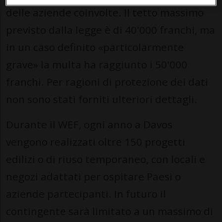
delle aziende coinvolte. Il tetto massimo
previsto dalla legge è di 40'000 franchi, ma
in un caso definito «particolarmente
grave» la multa ha raggiunto i 50'000
franchi. Per ragioni di protezione dei dati
non sono stati forniti ulteriori dettagli.
Durante il WEF, ogni anno a Davos
vengono realizzati oltre 150 progetti
edilizi o di riuso temporaneo, con locali e
negozi adattati per ospitare Paesi o
aziende partecipanti. In futuro il
contingente sarà limitato a un massimo di