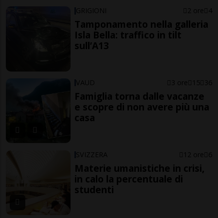
GRIGIONI
2 ore
4
Tamponamento nella galleria
Isla Bella: traffico in tilt
sull’A13
VAUD
3 ore
15
36
Famiglia torna dalle vacanze
e scopre di non avere più una
casa
SVIZZERA
12 ore
6
Materie umanistiche in crisi,
in calo la percentuale di
studenti