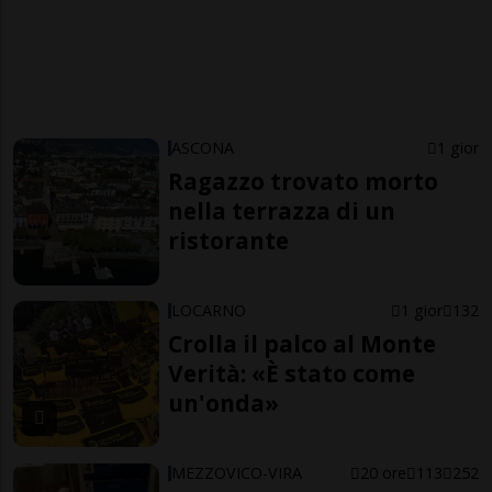
ASCONA
1 gior
Ragazzo trovato morto
nella terrazza di un
ristorante
LOCARNO
1 gior
132
Crolla il palco al Monte
Verità: «È stato come
un'onda»
MEZZOVICO-VIRA
20 ore
113
252