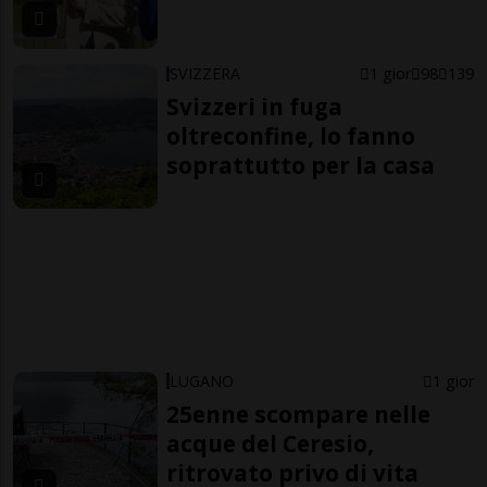
SVIZZERA
1 gior
98
139
Svizzeri in fuga
oltreconfine, lo fanno
soprattutto per la casa
LUGANO
1 gior
25enne scompare nelle
acque del Ceresio,
ritrovato privo di vita