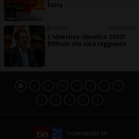
fatta
SVIZZERA
5 ore
3
42
L'obiettivo climatico 2030?
Difficile che sarà raggiunto
TICINONLINE SA