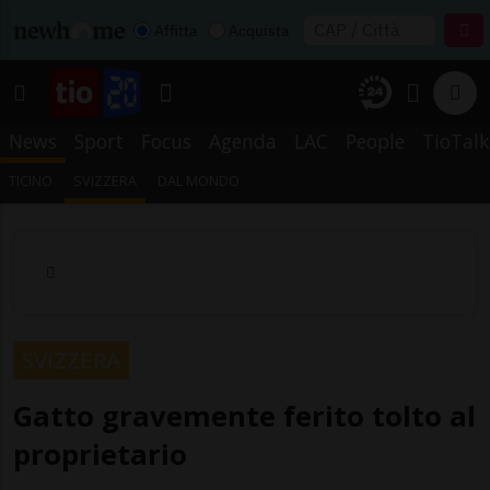
Affitta
Acquista
News
Sport
Focus
Agenda
LAC
People
TioTalk
TICINO
SVIZZERA
DAL MONDO
SVIZZERA
Gatto gravemente ferito tolto al
proprietario