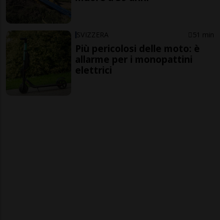
SVIZZERA
51 min
Più pericolosi delle moto: è
allarme per i monopattini
elettrici