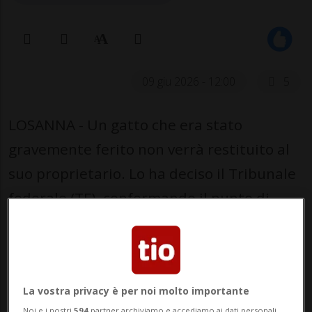
09 giu 2026 - 12:00
5
LOSANNA - Un gatto che era stato
gravemente ferito non verrà restituito al
suo proprietario. Lo ha deciso il Tribunale
federale (TF), confermando il punto di
vista delle istanze precedenti.
Le ferite non sono infatti state giudicate
accidentali ma dovute a maltrattamenti.
La vostra privacy è per noi molto importante
Noi e i nostri
594
partner archiviamo e accediamo ai dati personali,