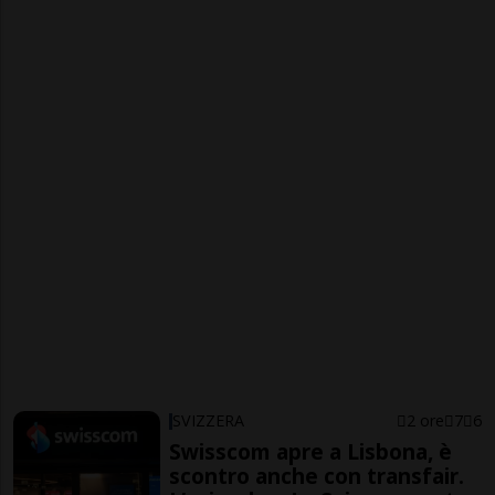
SVIZZERA
2 ore
7
6
Swisscom apre a Lisbona, è
scontro anche con transfair.