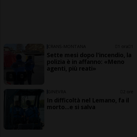
CRANS-MONTANA
1 ora
1
Sette mesi dopo l'incendio, la
polizia è in affanno: «Meno
agenti, più reati»
GINEVRA
2 ore
In difficoltà nel Lemano, fa il
morto...e si salva