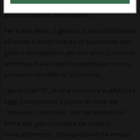
da un albero tiragraffi non avrebbe invece
potuto causare simili danni.
Per il suo bene, il gatto è stato confiscato e
all'uomo è stato vietato di possedere altri
gatti o occuparsene per tre anni. Contro la
sentenza è stato però presentato ricorso,
arrivando ora fino all'alta corte.
I giudici del TF, in una sentenza pubblicata
oggi, condividono il punto di vista del
Tribunale cantonale, che ha ritenuto le
ferite del gatto causate da violenti
maltrattamenti. Il proprietario ha messo