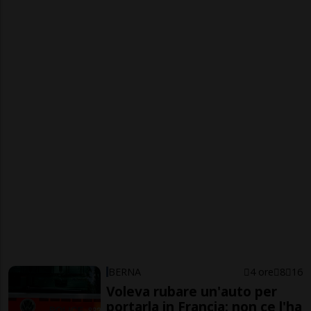
BERNA
4 ore
8
16
Voleva rubare un'auto per
portarla in Francia: non ce l'ha