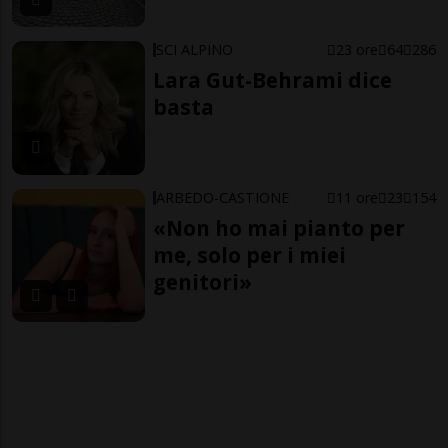
SCI ALPINO
23 ore
64
286
Lara Gut-Behrami dice
basta
ARBEDO-CASTIONE
11 ore
23
154
«Non ho mai pianto per
me, solo per i miei
genitori»