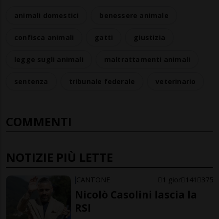
animali domestici
benessere animale
confisca animali
gatti
giustizia
legge sugli animali
maltrattamenti animali
sentenza
tribunale federale
veterinario
COMMENTI
NOTIZIE PIÙ LETTE
CANTONE
1 gior
141
375
Nicolò Casolini lascia la
RSI