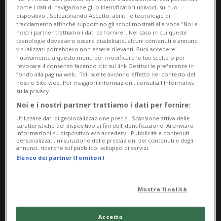
come i dati di navigazione gli o identificatori univoci, sul tuo
Il micio di dieci mesi era stato portato nel
dispositivo . Selezionando Accetto, abiliti le tecnologie di
tracciamento affinché supportino gli scopi mostrati alla voce "Noi e i
febbraio 2025 dal veterinario in crisi
nostri partner trattiamo i dati da fornire". Nel caso in cui queste
tecnologie dovessero essere disabilitate, alcuni contenuti e annunci
respiratoria, con la sua vita in pericolo. Per
visualizzati potrebbero non essere rilevanti. Puoi accedere
nuovamente a questo menu per modificare le tue scelte o per
spiegare la situazione, il proprietario
revocare il consenso facendo clic sul link Gestisci le preferenze in
fondo alla pagina web.. Tali scelte avranno effetto nel contesto del
aveva sostenuto che l'animale fosse
nostro Sito web. Per maggiori informazioni, consulta l'Informativa
sulla privacy.
caduto dal suo albero tiragraffi dopo
Noi e i nostri partner trattiamo i dati per fornire:
essersi spaventato a causa del rumore
Utilizzare dati di geolocalizzazione precisi. Scansione attiva delle
caratteristiche del dispositivo ai fini dell’identificazione. Archiviare
dell'aspirapolvere.
informazioni su dispositivo e/o accedervi. Pubblicità e contenuti
personalizzati, misurazione delle prestazioni dei contenuti e degli
annunci, ricerche sul pubblico, sviluppo di servizi.
Il veterinario aveva constatato che i
Elenco dei partner (fornitori)
numerosi traumi erano compatibili con
Mostra finalità
una caduta da diversi piani o con un
incidente stradale. Una semplice caduta
Accetto