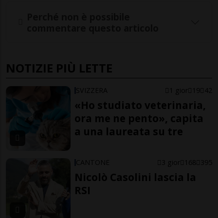
Perché non è possibile
commentare questo articolo
NOTIZIE PIÙ LETTE
SVIZZERA
1 gior
19
42
«Ho studiato veterinaria,
ora me ne pento», capita
a una laureata su tre
CANTONE
3 gior
168
395
Nicolò Casolini lascia la
RSI