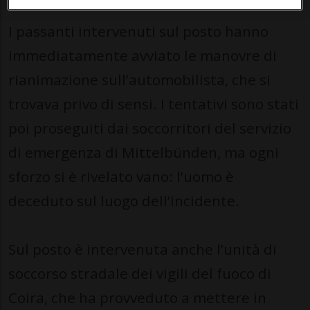
I passanti intervenuti sul posto hanno
immediatamente avviato le manovre di
rianimazione sull’automobilista, che si
trovava privo di sensi. I tentativi sono stati
poi proseguiti dai soccorritori del servizio
di emergenza di Mittelbünden, ma ogni
sforzo si è rivelato vano: l’uomo è
deceduto sul luogo dell’incidente.
Sul posto è intervenuta anche l’unità di
soccorso stradale dei vigili del fuoco di
Coira, che ha provveduto a mettere in