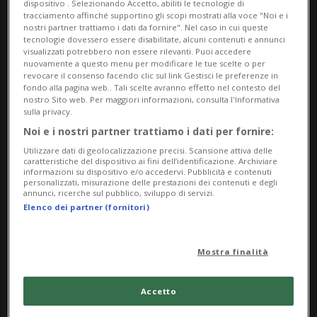
di 69 anni ha perso la vita dopo essersi
dispositivo . Selezionando Accetto, abiliti le tecnologie di
tracciamento affinché supportino gli scopi mostrati alla voce "Noi e i
schiantato contro il guardrail.
nostri partner trattiamo i dati da fornire". Nel caso in cui queste
tecnologie dovessero essere disabilitate, alcuni contenuti e annunci
visualizzati potrebbero non essere rilevanti. Puoi accedere
nuovamente a questo menu per modificare le tue scelte o per
Secondo le informazioni disponibili, poco
revocare il consenso facendo clic sul link Gestisci le preferenze in
fondo alla pagina web.. Tali scelte avranno effetto nel contesto del
dopo le 16:30 l’uomo, di nazionalità
nostro Sito web. Per maggiori informazioni, consulta l'Informativa
sulla privacy.
olandese, stava viaggiando da Reichenau
Noi e i nostri partner trattiamo i dati per fornire:
in direzione Rothenbrunnen. All’uscita del
Utilizzare dati di geolocalizzazione precisi. Scansione attiva delle
caratteristiche del dispositivo ai fini dell’identificazione. Archiviare
tunnel di Isla Bella, il veicolo ha
informazioni su dispositivo e/o accedervi. Pubblicità e contenuti
personalizzati, misurazione delle prestazioni dei contenuti e degli
annunci, ricerche sul pubblico, sviluppo di servizi.
improvvisamente sbandato verso destra,
Elenco dei partner (fornitori)
urtando il guardrail. Successivamente ha
attraversato la carreggiata fino a sinistra,
Mostra finalità
andando a colpire nuovamente la barriera
Accetto
di protezione.