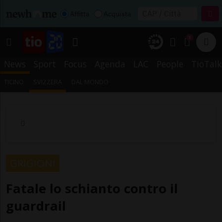
Affitta
Acquista
1
News
Sport
Focus
Agenda
LAC
People
TioTalk
TICINO
SVIZZERA
DAL MONDO
GRIGIONI
Fatale lo schianto contro il
guardrail