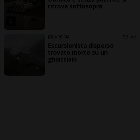
ritrova sottosopra
GLARONA
2 ore
Escursionista disperso
trovato morto su un
ghiacciaio