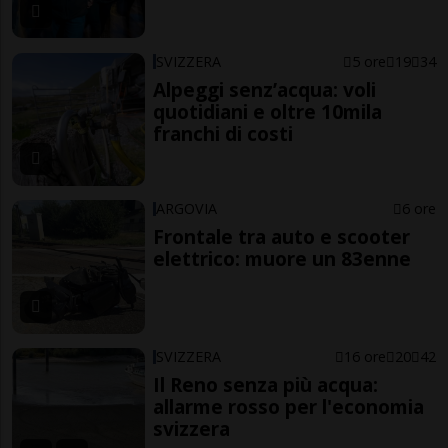
SVIZZERA
5 ore
19
34
Alpeggi senz’acqua: voli
quotidiani e oltre 10mila
franchi di costi
ARGOVIA
6 ore
Frontale tra auto e scooter
elettrico: muore un 83enne
SVIZZERA
16 ore
20
42
Il Reno senza più acqua:
allarme rosso per l'economia
svizzera