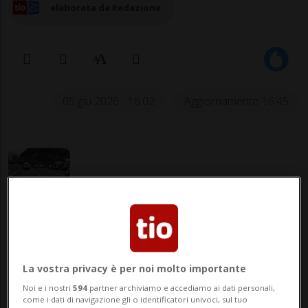
elaborata da Redazione
05 giu 2026 - 16:02
Aggiornamento 16:45
COIRA - Tragico incidente nel pomeriggio
di giovedì sull’autostrada A13, all’altezza
La vostra privacy è per noi molto importante
di Rothenbrunnen, dove un automobilista
Noi e i nostri
594
partner archiviamo e accediamo ai dati personali,
come i dati di navigazione gli o identificatori univoci, sul tuo