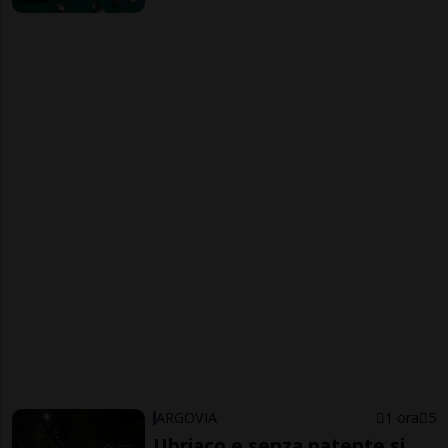
ARGOVIA
1 ora
5
Ubriaco e senza patente si