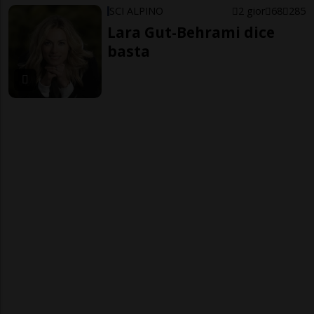
SCI ALPINO
2 gior
68
285
Lara Gut-Behrami dice
basta