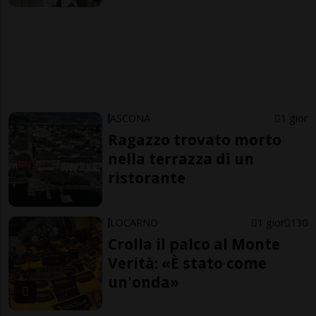
ASCONA
1 gior
Ragazzo trovato morto
nella terrazza di un
ristorante
LOCARNO
1 gior
130
Crolla il palco al Monte
Verità: «È stato come
un'onda»