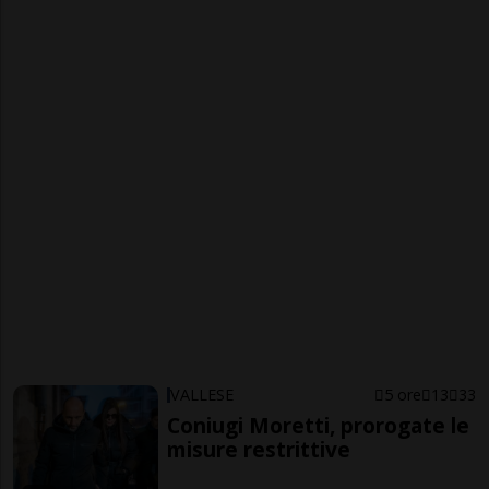
VALLESE
5 ore
13
33
Coniugi Moretti, prorogate le
misure restrittive