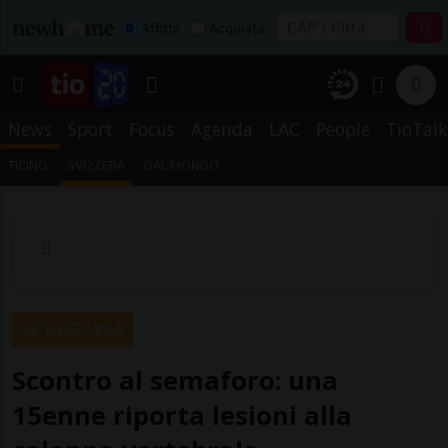
Affitta
Acquista
News
Sport
Focus
Agenda
LAC
People
TioTalk
TICINO
SVIZZERA
DAL MONDO
SCIAFFUSA
Scontro al semaforo: una
15enne riporta lesioni alla