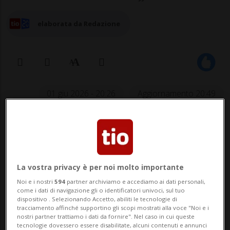
elaborata da Redazione
01 giu 2026 - 20:26
Aggiornamento 20:49
SCIAFFUSA - Brutto incidente oggi
pomeriggio a Sciaffusa. Due automobili si
sono scontrate lungo la Rheinuferstrasse e
La vostra privacy è per noi molto importante
una ragazza di 15 anni è rimasta ferita.
Noi e i nostri
594
partner archiviamo e accediamo ai dati personali,
come i dati di navigazione gli o identificatori univoci, sul tuo
dispositivo . Selezionando Accetto, abiliti le tecnologie di
La giovane ha riportato lesioni alla
tracciamento affinché supportino gli scopi mostrati alla voce "Noi e i
nostri partner trattiamo i dati da fornire". Nel caso in cui queste
colonna vertebrale ed è stata
tecnologie dovessero essere disabilitate, alcuni contenuti e annunci