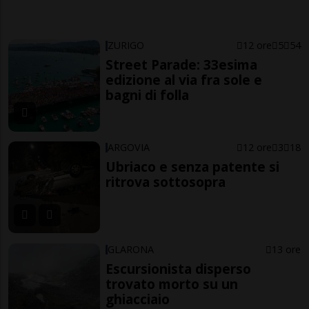
ZURIGO
12 ore
5
54
Street Parade: 33esima
edizione al via fra sole e
bagni di folla
ARGOVIA
12 ore
3
18
Ubriaco e senza patente si
ritrova sottosopra
GLARONA
13 ore
Escursionista disperso
trovato morto su un
ghiacciaio