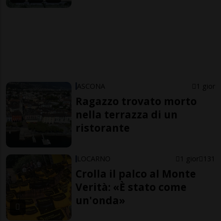
ASCONA
1 gior
Ragazzo trovato morto
nella terrazza di un
ristorante
LOCARNO
1 gior
131
Crolla il palco al Monte
Verità: «È stato come
un'onda»