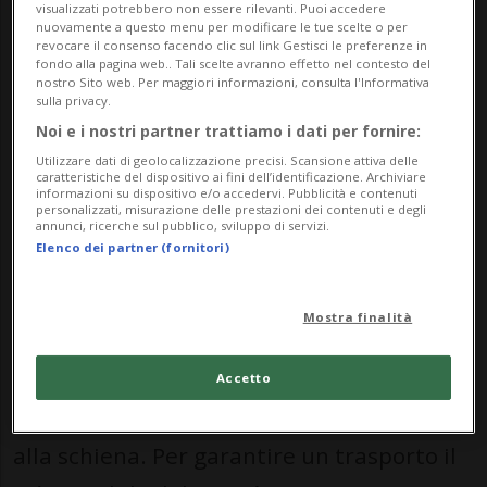
visualizzati potrebbero non essere rilevanti. Puoi accedere
elitrasportata in ospedale, riferisce la
nuovamente a questo menu per modificare le tue scelte o per
revocare il consenso facendo clic sul link Gestisci le preferenze in
Polizia cantonale di Sciaffusa.
fondo alla pagina web.. Tali scelte avranno effetto nel contesto del
nostro Sito web. Per maggiori informazioni, consulta l'Informativa
sulla privacy.
L’incidente è avvenuto alle 16.35, quando
Noi e i nostri partner trattiamo i dati per fornire:
Utilizzare dati di geolocalizzazione precisi. Scansione attiva delle
una conducente, con la figlia 15enne a
caratteristiche del dispositivo ai fini dell’identificazione. Archiviare
informazioni su dispositivo e/o accedervi. Pubblicità e contenuti
bordo, si è fermata a un semaforo. Un
personalizzati, misurazione delle prestazioni dei contenuti e degli
annunci, ricerche sul pubblico, sviluppo di servizi.
automobilista di 47 anni, sopraggiunto in
Elenco dei partner (fornitori)
seguito, non è riuscito a frenare in tempo
Mostra finalità
ed è andato a urtare la parte posteriore
del veicolo fermo.
Accetto
Nell’impatto, la giovane è rimasta ferita
alla schiena. Per garantire un trasporto il