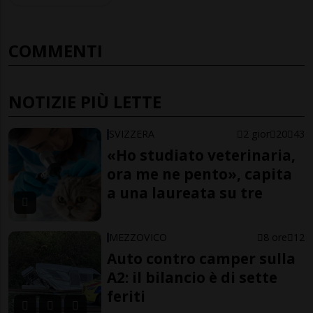
COMMENTI
NOTIZIE PIÙ LETTE
SVIZZERA
2 gior
20
43
«Ho studiato veterinaria,
ora me ne pento», capita
a una laureata su tre
MEZZOVICO
8 ore
12
Auto contro camper sulla
A2: il bilancio è di sette
feriti