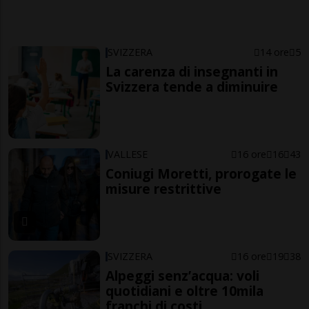
SVIZZERA
14 ore
5
La carenza di insegnanti in
Svizzera tende a diminuire
VALLESE
16 ore
16
43
Coniugi Moretti, prorogate le
misure restrittive
SVIZZERA
16 ore
19
38
Alpeggi senz’acqua: voli
quotidiani e oltre 10mila
franchi di costi