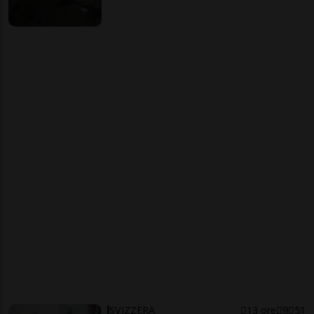
SVIZZERA
13 ore
9
51