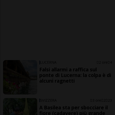
LUCERNA
2 ore
4
Falsi allarmi a raffica sul
ponte di Lucerna: la colpa è di
alcuni ragnetti
SVIZZERA
3 ore
2
23
A Basilea sta per sbocciare il
fiore (cadavere) più grande