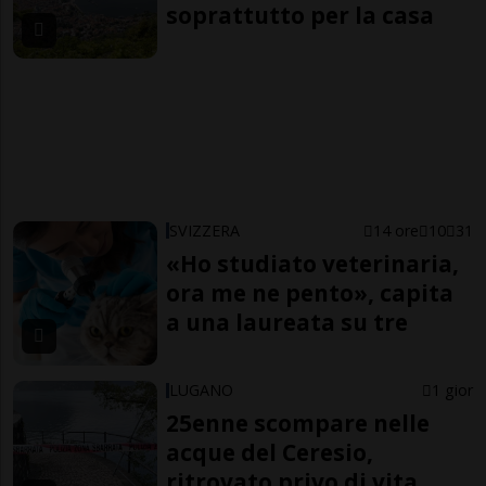
soprattutto per la casa
SVIZZERA
14 ore
10
31
«Ho studiato veterinaria,
ora me ne pento», capita
a una laureata su tre
LUGANO
1 gior
25enne scompare nelle
acque del Ceresio,
ritrovato privo di vita