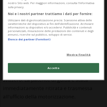
L’allarme è scattato intorno alle 00:20,
nostro Sito web. Per maggiori informazioni, consulta l'Informativa
sulla privacy.
quando il centralino cantonale per le
Noi e i nostri partner trattiamo i dati per fornire:
emergenze ha ricevuto la segnalazione
Utilizzare dati di geolocalizzazione precisi. Scansione attiva delle
caratteristiche del dispositivo ai fini dell’identificazione. Archiviare
della caduta sulla Bahnhofstrasse. Sul
informazioni su dispositivo e/o accedervi. Pubblicità e contenuti
personalizzati, misurazione delle prestazioni dei contenuti e degli
posto sono intervenuti gli agenti della
annunci, ricerche sul pubblico, sviluppo di servizi.
Elenco dei partner (fornitori)
polizia cantonale della Turgovia, che
hanno trovato il ciclista senza ferite.
Mostra finalità
Il test con etilometro ha evidenziato un
Accetto
tasso alcolemico di
1,39 mg/l
per il 55enne
svizzero. La patente di guida è stata
immediatamente ritirata e trasmessa
all’ufficio della motorizzazione.