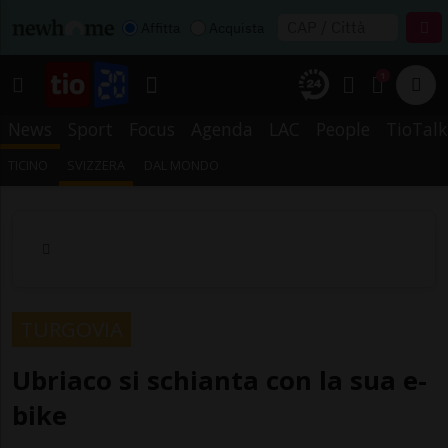
Affitta
Acquista
1
News
Sport
Focus
Agenda
LAC
People
TioTalk
TICINO
SVIZZERA
DAL MONDO
TURGOVIA
Ubriaco si schianta con la sua e-
bike