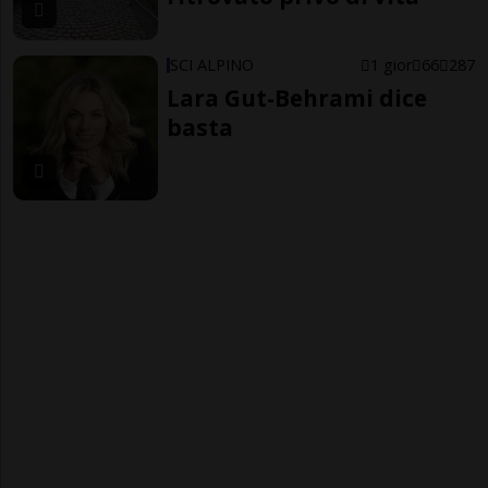
SCI ALPINO
1 gior
66
287
Lara Gut-Behrami dice
basta