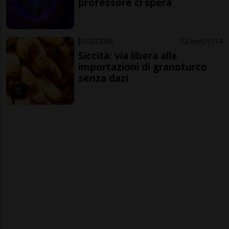
professore ci spera
SVIZZERA
2 ore
1
14
Siccità: via libera alle
importazioni di granoturco
senza dazi