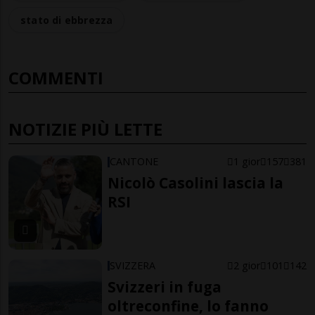
stato di ebbrezza
COMMENTI
NOTIZIE PIÙ LETTE
CANTONE
1 gior
157
381
Nicolò Casolini lascia la
RSI
SVIZZERA
2 gior
101
142
Svizzeri in fuga
oltreconfine, lo fanno