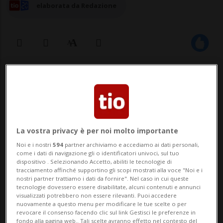
elaborata da Redazione
17 mag 2026 - 09:47
1
ESCHLIKON - Un uomo alla guida di una
bicicletta elettrica in stato di ebbrezza è
La vostra privacy è per noi molto importante
stato coinvolto in un incidente nella notte
Noi e i nostri
594
partner archiviamo e accediamo ai dati personali,
come i dati di navigazione gli o identificatori univoci, sul tuo
di domenica a Eschlikon. L’uomo è rimasto
dispositivo . Selezionando Accetto, abiliti le tecnologie di
tracciamento affinché supportino gli scopi mostrati alla voce "Noi e i
illeso, ma gli è stata ritirata la patente di
nostri partner trattiamo i dati da fornire". Nel caso in cui queste
tecnologie dovessero essere disabilitate, alcuni contenuti e annunci
guida. Lo riferisce la Polizia cantonale.
visualizzati potrebbero non essere rilevanti. Puoi accedere
nuovamente a questo menu per modificare le tue scelte o per
revocare il consenso facendo clic sul link Gestisci le preferenze in
fondo alla pagina web.. Tali scelte avranno effetto nel contesto del