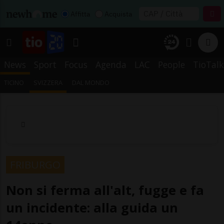
Affitta
Acquista
News
Sport
Focus
Agenda
LAC
People
TioTalk
TICINO
SVIZZERA
DAL MONDO
FRIBURGO
Non si ferma all'alt, fugge e fa
un incidente: alla guida un