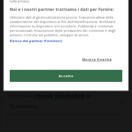
🔐 Sblocca il nostro archivio
sulla privacy.
Noi e i nostri partner trattiamo i dati per fornire:
esclusivo!
Utilizzare dati di geolocalizzazione precisi. Scansione attiva delle
caratteristiche del dispositivo ai fini dell’identificazione. Archiviare
Sottoscrivi un abbonamento
Archivio
per
informazioni su dispositivo e/o accedervi. Pubblicità e contenuti
personalizzati, misurazione delle prestazioni dei contenuti e degli
leggere questo articolo, oppure scegli
annunci, ricerche sul pubblico, sviluppo di servizi.
MyTioAbo
per accedere all'archivio e
Elenco dei partner (fornitori)
navigare su sito e app senza pubblicità.
Mostra finalità
ACCEDI
Accetto
Entra nel
canale WhatsApp
di
Ticinonline.