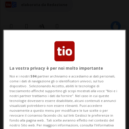
elaborata da Redazione
31 gen 2026 - 13:33
4
LA TOUR-DE-TRÊME - Non si è fermato
La vostra privacy è per noi molto importante
all'alt, si è dato alla fuga e ha terminato la
Noi e i nostri
594
partner archiviamo e accediamo ai dati personali,
sua corsa in una rotatoria dove è uscito di
come i dati di navigazione gli o identificatori univoci, sul tuo
dispositivo . Selezionando Accetto, abiliti le tecnologie di
strada. È lì che la polizia l'ha fermato,
tracciamento affinché supportino gli scopi mostrati alla voce "Noi e i
nostri partner trattiamo i dati da fornire". Nel caso in cui queste
scoprendo con grande sorpresa che il
tecnologie dovessero essere disabilitate, alcuni contenuti e annunci
visualizzati potrebbero non essere rilevanti. Puoi accedere
"malvivente" era un ragazzino di 14 an...
nuovamente a questo menu per modificare le tue scelte o per
revocare il consenso facendo clic sul link Gestisci le preferenze in
fondo alla pagina web.. Tali scelte avranno effetto nel contesto del
nostro Sito web. Per maggiori informazioni, consulta l'Informativa