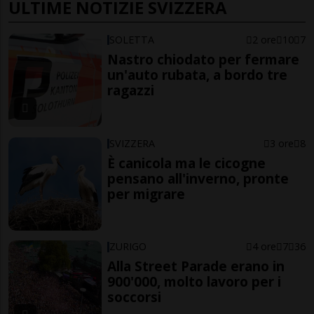
ULTIME NOTIZIE SVIZZERA
SOLETTA
2 ore
10
7
Nastro chiodato per fermare
un'auto rubata, a bordo tre
ragazzi
SVIZZERA
3 ore
8
È canicola ma le cicogne
pensano all'inverno, pronte
per migrare
ZURIGO
4 ore
7
36
Alla Street Parade erano in
900'000, molto lavoro per i
soccorsi