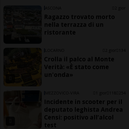
ASCONA
2 gior
Ragazzo trovato morto
nella terrazza di un
ristorante
LOCARNO
2 gior
134
Crolla il palco al Monte
Verità: «È stato come
un'onda»
MEZZOVICO-VIRA
1 gior
118
254
Incidente in scooter per il
deputato leghista Andrea
Censi: positivo all’alcol
test