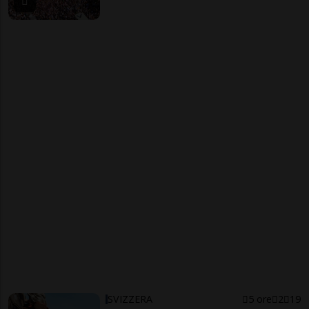
SVIZZERA
5 ore
2
19