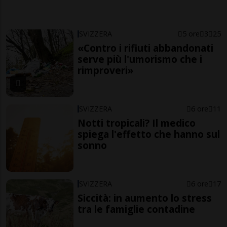
SVIZZERA
5 ore
3
25
«Contro i rifiuti abbandonati
serve più l'umorismo che i
rimproveri»
SVIZZERA
6 ore
11
Notti tropicali? Il medico
spiega l'effetto che hanno sul
sonno
SVIZZERA
6 ore
17
Siccità: in aumento lo stress
tra le famiglie contadine