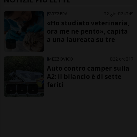
SVIZZERA
2 gior
24
49
«Ho studiato veterinaria,
ora me ne pento», capita
a una laureata su tre
MEZZOVICO
22 ore
17
Auto contro camper sulla
A2: il bilancio è di sette
feriti