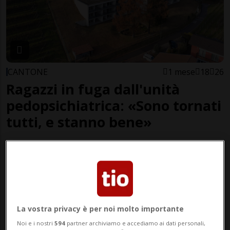
CANTONE
1 mese
18
26
Ragazzi in fuga dall'unità
pedopsichiatrica: «Sono tornati
tutti, e stanno bene»
La vostra privacy è per noi molto importante
Noi e i nostri
594
partner archiviamo e accediamo ai dati personali,