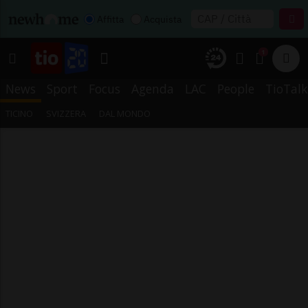
Affitta
Acquista
1
News
Sport
Focus
Agenda
LAC
People
TioTalk
TICINO
SVIZZERA
DAL MONDO