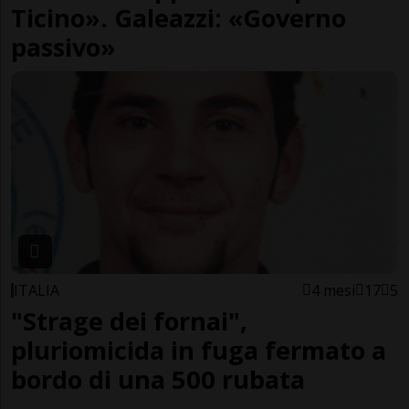
Ticino». Galeazzi: «Governo
passivo»
ITALIA
4 mesi
17
5
"Strage dei fornai",
pluriomicida in fuga fermato a
bordo di una 500 rubata