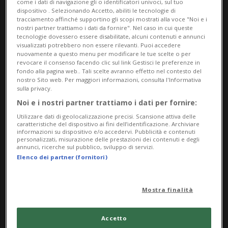
come i dati di navigazione gli o identificatori univoci, sul tuo
dispositivo . Selezionando Accetto, abiliti le tecnologie di
tracciamento affinché supportino gli scopi mostrati alla voce "Noi e i
nostri partner trattiamo i dati da fornire". Nel caso in cui queste
tecnologie dovessero essere disabilitate, alcuni contenuti e annunci
visualizzati potrebbero non essere rilevanti. Puoi accedere
nuovamente a questo menu per modificare le tue scelte o per
CANTONE
2 mesi
66
101
revocare il consenso facendo clic sul link Gestisci le preferenze in
fondo alla pagina web.. Tali scelte avranno effetto nel contesto del
Cinque minorenni scappati in
nostro Sito web. Per maggiori informazioni, consulta l'Informativa
sulla privacy.
un colpo solo
Noi e i nostri partner trattiamo i dati per fornire:
Utilizzare dati di geolocalizzazione precisi. Scansione attiva delle
caratteristiche del dispositivo ai fini dell’identificazione. Archiviare
informazioni su dispositivo e/o accedervi. Pubblicità e contenuti
personalizzati, misurazione delle prestazioni dei contenuti e degli
annunci, ricerche sul pubblico, sviluppo di servizi.
Elenco dei partner (fornitori)
Mostra finalità
Accetto