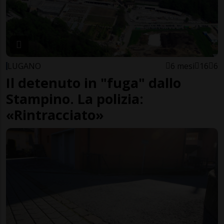
LUGANO
6 mesi
16
6
Il detenuto in "fuga" dallo
Stampino. La polizia:
«Rintracciato»