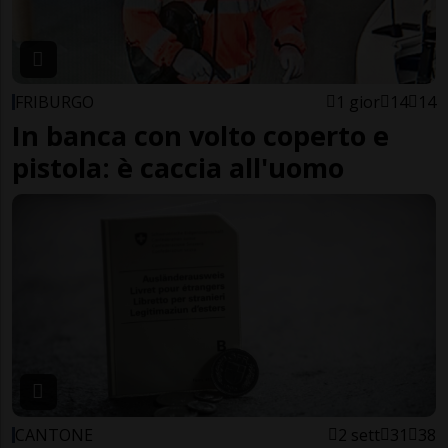
FRIBURGO
1 gior
14
14
In banca con volto coperto e
pistola: è caccia all'uomo
CANTONE
2 sett
31
38