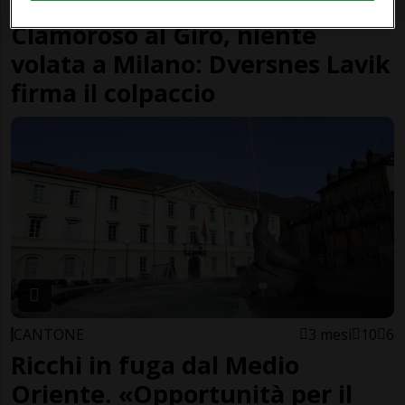
GIRO D'ITALIA
2 mesi
1
Clamoroso al Giro, niente
volata a Milano: Dversnes Lavik
firma il colpaccio
CANTONE
3 mesi
10
6
Ricchi in fuga dal Medio
Oriente. «Opportunità per il