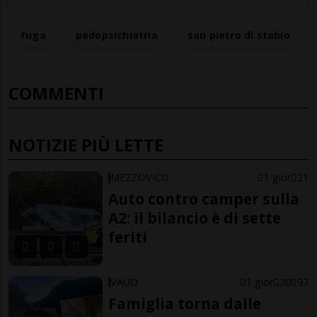
fuga
pedopsichiatria
san pietro di stabio
COMMENTI
NOTIZIE PIÙ LETTE
MEZZOVICO
1 gior
21
Auto contro camper sulla
A2: il bilancio è di sette
feriti
VAUD
1 gior
20
97
Famiglia torna dalle