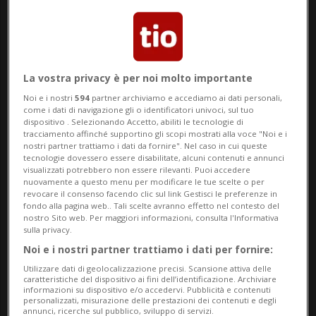
arbitrariamente da una struttura come la
nostra non dispone di reali mezzi propri –
prosegue il direttore della Clinica - non ha
necessariamente un telefonino con sé o
La vostra privacy è per noi molto importante
Noi e i nostri
594
partner archiviamo e accediamo ai dati personali,
del denaro, quindi non può recarsi troppo
come i dati di navigazione gli o identificatori univoci, sul tuo
dispositivo . Selezionando Accetto, abiliti le tecnologie di
lontano o per troppe ore, salvo il concorso
tracciamento affinché supportino gli scopi mostrati alla voce "Noi e i
nostri partner trattiamo i dati da fornire". Nel caso in cui queste
di altri fattori esterni o l’esposizione a
tecnologie dovessero essere disabilitate, alcuni contenuti e annunci
visualizzati potrebbero non essere rilevanti. Puoi accedere
situazioni di rischio non prevedibili dal
nuovamente a questo menu per modificare le tue scelte o per
revocare il consenso facendo clic sul link Gestisci le preferenze in
solo stato clinico. Detto questo, è chiaro
fondo alla pagina web.. Tali scelte avranno effetto nel contesto del
nostro Sito web. Per maggiori informazioni, consulta l'Informativa
che l'apprensione c'è stata anche e
sulla privacy.
Noi e i nostri partner trattiamo i dati per fornire:
soprattutto dal profilo umano oltre che
Utilizzare dati di geolocalizzazione precisi. Scansione attiva delle
sanitario, trattandosi di giovanissimi
caratteristiche del dispositivo ai fini dell’identificazione. Archiviare
informazioni su dispositivo e/o accedervi. Pubblicità e contenuti
fragili di cui qualcuno avrebbe potuto
personalizzati, misurazione delle prestazioni dei contenuti e degli
annunci, ricerche sul pubblico, sviluppo di servizi.