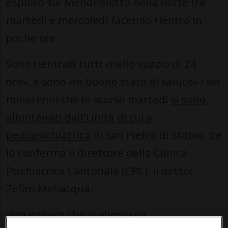
esploso sul Mendrisiotto nella notte fra
martedì e mercoledì facendo rientro in
poche ore.
Sono rientrati tutti «nello spazio di 24
ore», e sono «in buono stato di salute» i sei
minorenni che lo scorso martedì
si sono
allontanati dall'Unità di cura
pedopsichiatrica
di San Pietro di Stabio. Ce
lo conferma il direttore della Clinica
Psichiatrica Cantonale (CPC), il dottor
Zefiro Mellacqua.
«Un minore che si allontana