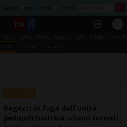
Affitta
Acquista
News
Sport
Focus
Agenda
LAC
People
TioTalk
TICINO
SVIZZERA
DAL MONDO
CANTONE
Ragazzi in fuga dall'unità
pedopsichiatrica: «Sono tornati