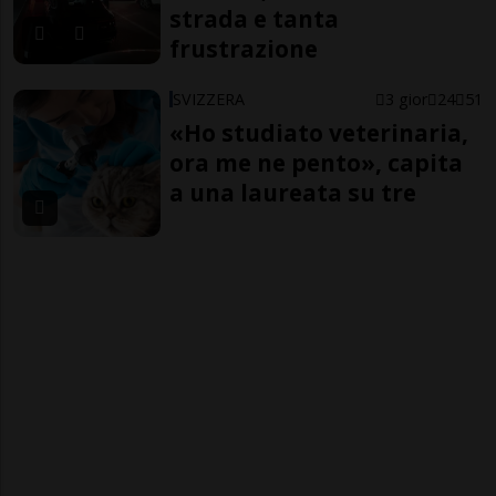
strada e tanta
frustrazione
SVIZZERA
3 gior
24
51
«Ho studiato veterinaria,
ora me ne pento», capita
a una laureata su tre