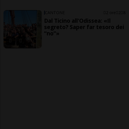
CANTONE
2 ore
2
8
Dal Ticino all'Odissea: «Il
segreto? Saper far tesoro dei
“no”»