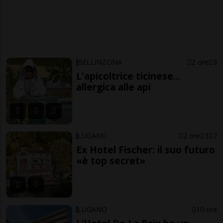
BELLINZONA
2 ore
3
L'apicoltrice ticinese...
allergica alle api
LUGANO
2 ore
3
7
Ex Hotel Fischer: il suo futuro
«è top secret»
LUGANO
10 ore