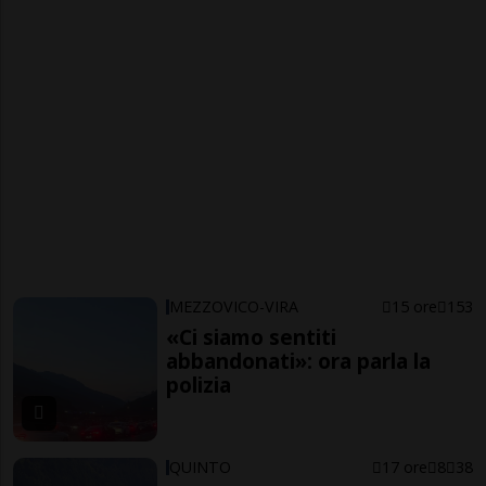
MEZZOVICO-VIRA
15 ore
153
«Ci siamo sentiti
abbandonati»: ora parla la
polizia
QUINTO
17 ore
8
38