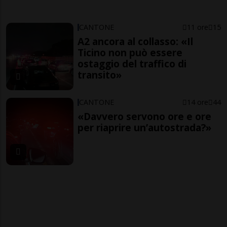
CANTONE
11 ore
15
A2 ancora al collasso: «Il
Ticino non può essere
ostaggio del traffico di
transito»
CANTONE
14 ore
44
«Davvero servono ore e ore
per riaprire un’autostrada?»