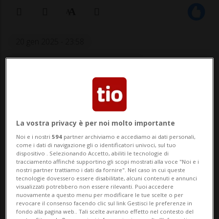
20 gen 2025 - 23:58
Aggiornamento 21 gen 2025 - 08:40
La vostra privacy è per noi molto importante
Noi e i nostri
594
partner archiviamo e accediamo ai dati personali,
come i dati di navigazione gli o identificatori univoci, sul tuo
dispositivo . Selezionando Accetto, abiliti le tecnologie di
LOSANNA - Attimi di terrore, questo
tracciamento affinché supportino gli scopi mostrati alla voce "Noi e i
nostri partner trattiamo i dati da fornire". Nel caso in cui queste
sabato, per la cagnolina Daisy e i suoi
tecnologie dovessero essere disabilitate, alcuni contenuti e annunci
visualizzati potrebbero non essere rilevanti. Puoi accedere
proprietari. Sulle Alpi vodesi, un'aquila
nuovamente a questo menu per modificare le tue scelte o per
revocare il consenso facendo clic sul link Gestisci le preferenze in
reale ha afferrato il piccolo animale
fondo alla pagina web.. Tali scelte avranno effetto nel contesto del