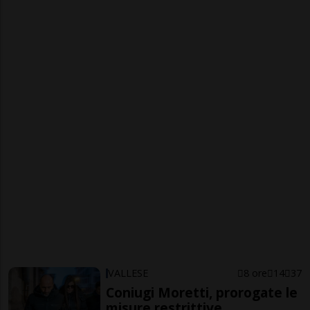
VALLESE
8 ore
14
37
Coniugi Moretti, prorogate le
misure restrittive