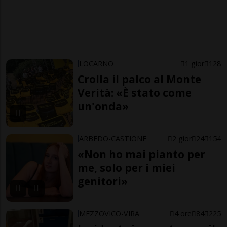
LOCARNO
1 gior
128
Crolla il palco al Monte
Verità: «È stato come
un'onda»
ARBEDO-CASTIONE
2 gior
24
154
«Non ho mai pianto per
me, solo per i miei
genitori»
MEZZOVICO-VIRA
4 ore
84
225