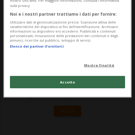
nostro Sito web. Per maggiori informazioni, consulta l'Informativa
cercando di portarselo via. Daisy è rimasta
sulla privacy.
Noi e i nostri partner trattiamo i dati per fornire:
ferita, ma tutto sommato gli è andata
Utilizzare dati di geolocalizzazione precisi. Scansione attiva delle
bene. Pred...
caratteristiche del dispositivo ai fini dell’identificazione. Archiviare
informazioni su dispositivo e/o accedervi. Pubblicità e contenuti
personalizzati, misurazione delle prestazioni dei contenuti e degli
annunci, ricerche sul pubblico, sviluppo di servizi.
🔐 Sblocca il nostro archivio
Elenco dei partner (fornitori)
esclusivo!
Mostra finalità
Sottoscrivi un abbonamento
Archivio
per
leggere questo articolo, oppure scegli
Accetto
MyTioAbo
per accedere all'archivio e
navigare su sito e app senza pubblicità.
ACCEDI