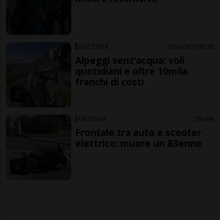
SVIZZERA
9 ore
19
36
Alpeggi senz’acqua: voli
quotidiani e oltre 10mila
franchi di costi
ARGOVIA
9 ore
Frontale tra auto e scooter
elettrico: muore un 83enne