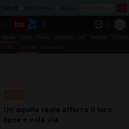
Affitta
Acquista
News
Sport
Focus
Agenda
LAC
People
TioTalk
TICINO
SVIZZERA
DAL MONDO
VAUD
Un'aquila reale afferra il loro
cane e vola via