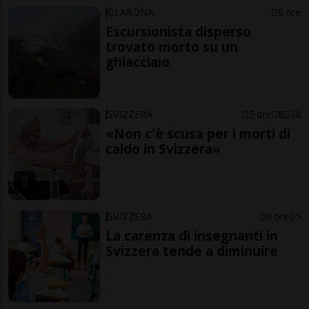
GLARONA
5 ore
Escursionista disperso
trovato morto su un
ghiacciaio
SVIZZERA
5 ore
8
38
«Non c'è scusa per i morti di
caldo in Svizzera»
SVIZZERA
6 ore
5
La carenza di insegnanti in
Svizzera tende a diminuire