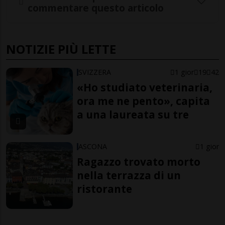
commentare questo articolo
NOTIZIE PIÙ LETTE
SVIZZERA
1 gior
19
42
«Ho studiato veterinaria,
ora me ne pento», capita
a una laureata su tre
ASCONA
1 gior
Ragazzo trovato morto
nella terrazza di un
ristorante