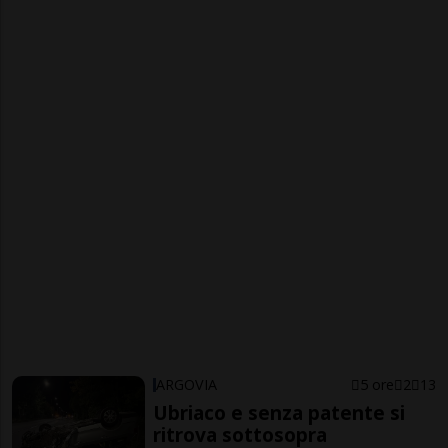
ARGOVIA
5 ore
2
13
Ubriaco e senza patente si
ritrova sottosopra