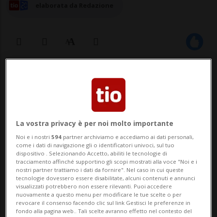
elaborata da Redazione
07 ago 2024 - 10:18
Aggiornamento 12:22
La vostra privacy è per noi molto importante
Noi e i nostri
594
partner archiviamo e accediamo ai dati personali,
come i dati di navigazione gli o identificatori univoci, sul tuo
dispositivo . Selezionando Accetto, abiliti le tecnologie di
tracciamento affinché supportino gli scopi mostrati alla voce "Noi e i
SAN GALLO - Undici chilogrammi di
nostri partner trattiamo i dati da fornire". Nel caso in cui queste
tecnologie dovessero essere disabilitate, alcuni contenuti e annunci
cocaina e due di eroina sono stati
visualizzati potrebbero non essere rilevanti. Puoi accedere
nuovamente a questo menu per modificare le tue scelte o per
rinvenuti, suddivisi in quattordici
revocare il consenso facendo clic sul link Gestisci le preferenze in
fondo alla pagina web.. Tali scelte avranno effetto nel contesto del