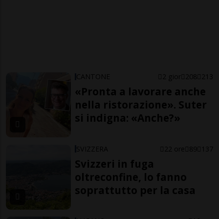
CANTONE
2 gior
208
213
«Pronta a lavorare anche
nella ristorazione». Suter
si indigna: «Anche?»
SVIZZERA
22 ore
89
137
Svizzeri in fuga
oltreconfine, lo fanno
soprattutto per la casa