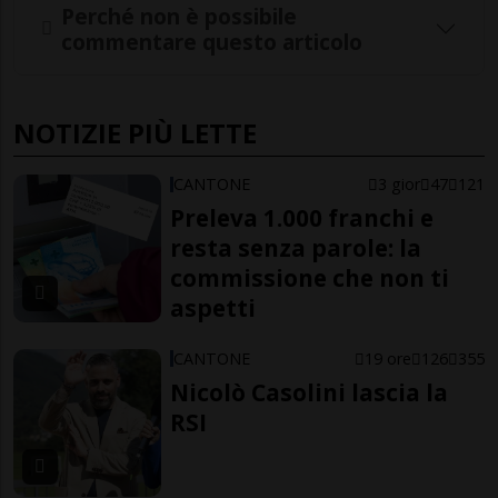
Perché non è possibile
commentare questo articolo
NOTIZIE PIÙ LETTE
CANTONE
3 gior
47
121
Preleva 1.000 franchi e
resta senza parole: la
commissione che non ti
aspetti
CANTONE
19 ore
126
355
Nicolò Casolini lascia la
RSI