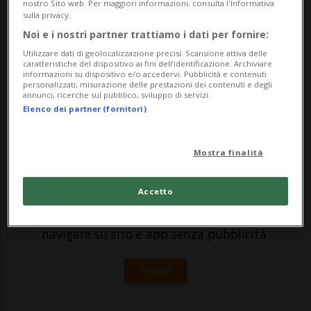
pacchetti, lo scorso 4 luglio in
nostro Sito web. Per maggiori informazioni, consulta l'Informativa
sulla privacy.
un'automobile al valico di Widnau (SG), al
Noi e i nostri partner trattiamo i dati per fornire:
confine con l'Austria. Lo comunica oggi
Utilizzare dati di geolocalizzazione precisi. Scansione attiva delle
caratteristiche del dispositivo ai fini dell’identificazione. Archiviare
l'Ufficio federale della doga...
informazioni su dispositivo e/o accedervi. Pubblicità e contenuti
personalizzati, misurazione delle prestazioni dei contenuti e degli
annunci, ricerche sul pubblico, sviluppo di servizi.
Elenco dei partner (fornitori)
🔐 Sblocca il nostro archivio
esclusivo!
Mostra finalità
Sottoscrivi un abbonamento
Archivio
per
leggere questo articolo, oppure scegli
Accetto
MyTioAbo
per accedere all'archivio e
navigare su sito e app senza pubblicità.
ACCEDI