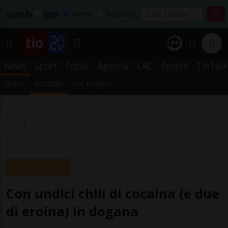
Affitta
Acquista
News
Sport
Focus
Agenda
LAC
People
TioTalk
TICINO
SVIZZERA
DAL MONDO
SAN GALLO
Con undici chili di cocaina (e due
di eroina) in dogana