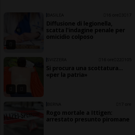
BASILEA
16 ore
3
17
Diffusione di legionella,
scatta l'indagine penale per
omicidio colposo
SVIZZERA
16 ore
22
105
Si procura una scottatura...
«per la patria»
BERNA
17 ore
Rogo mortale a Ittigen:
arrestato presunto piromane