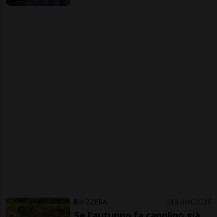
SVIZZERA
13 ore
2
26
Se l'autunno fa capolino già