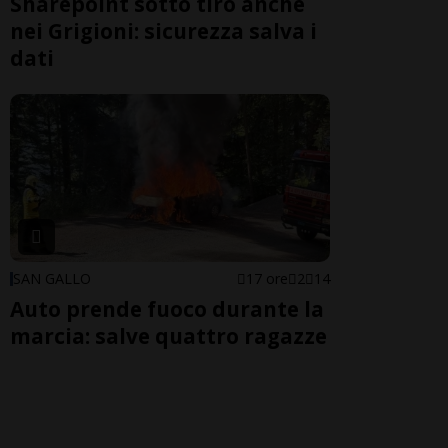
Sharepoint sotto tiro anche
nei Grigioni: sicurezza salva i
dati
SAN GALLO
17 ore
2
14
Auto prende fuoco durante la
marcia: salve quattro ragazze