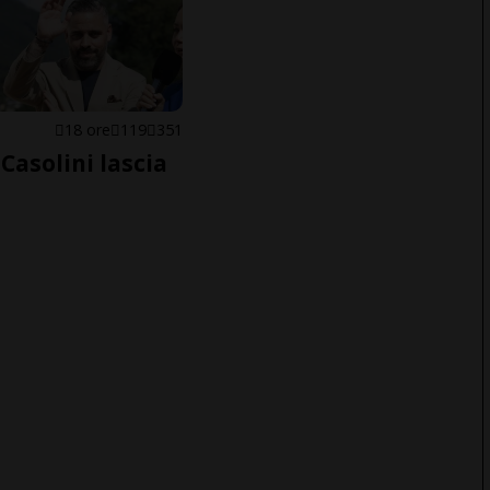
E
18 ore
119
351
Casolini lascia