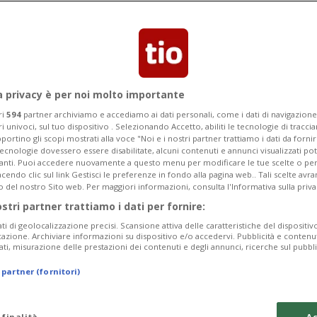
notte. Ancora da accertare le cause
a privacy è per noi molto importante
ri
594
partner archiviamo e accediamo ai dati personali, come i dati di navigazione 
ri univoci, sul tuo dispositivo . Selezionando Accetto, abiliti le tecnologie di tracc
portino gli scopi mostrati alla voce "Noi e i nostri partner trattiamo i dati da fornir
tecnologie dovessero essere disabilitate, alcuni contenuti e annunci visualizzati 
vanti. Puoi accedere nuovamente a questo menu per modificare le tue scelte o per
endo clic sul link Gestisci le preferenze in fondo alla pagina web.. Tali scelte avr
o del nostro Sito web. Per maggiori informazioni, consulta l'Informativa sulla priva
ostri partner trattiamo i dati per fornire:
ati di geolocalizzazione precisi. Scansione attiva delle caratteristiche del dispositivo 
icazione. Archiviare informazioni su dispositivo e/o accedervi. Pubblicità e contenu
ati, misurazione delle prestazioni dei contenuti e degli annunci, ricerche sul pubbl
 partner (fornitori)
 finalità
Ac