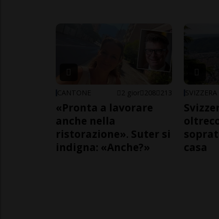
CANTONE
2 gior
208
213
SVIZZERA
«Pronta a lavorare
Svizzer
anche nella
oltrec
ristorazione». Suter si
soprat
indigna: «Anche?»
casa