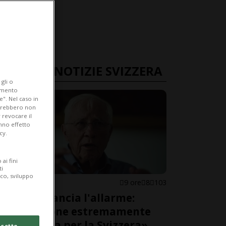
ULTIME NOTIZIE SVIZZERA
gli o
iamento
e". Nel caso in
potrebbero non
 revocare il
anno effetto
cy.
ai fini
ti
ico, sviluppo
SVIZZERA
9 ore
8
103
Blocher lancia l'allarme:
«Situazione estremamente
pericolosa per la Svizzera»
cetto