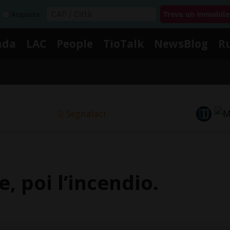
Acquista
nda
LAC
People
TioTalk
NewsBlog
R
Segnalaci
, poi l’incendio.