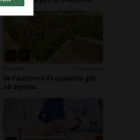
SVIZZERA
12 ore
2
26
Se l'autunno fa capolino già
ad agosto