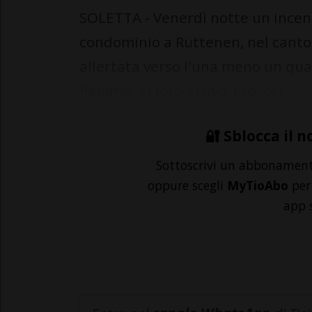
SOLETTA - Venerdì notte un incen
condominio a Rüttenen, nel canton
allertata verso l'una meno un qua
fiamme. Al loro arrivo, i soccor...
🔐 Sblocca il n
Sottoscrivi un abbonamen
oppure scegli
MyTioAbo
per 
app 