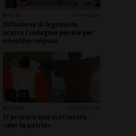
BASILEA
15 ore
2
17
Diffusione di legionella,
scatta l'indagine penale per
omicidio colposo
SVIZZERA
15 ore
21
100
Si procura una scottatura...
«per la patria»