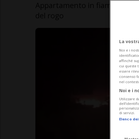
Appartamento in fiamme nella 
del rogo
La vostr
Noi e i nost
identificato
affinché sup
cui queste 
essere rile
consenso fac
nel contest
Noi e i n
Utilizzare d
dell’identif
personalizz
di servizi.
Elenco dei
Mostra