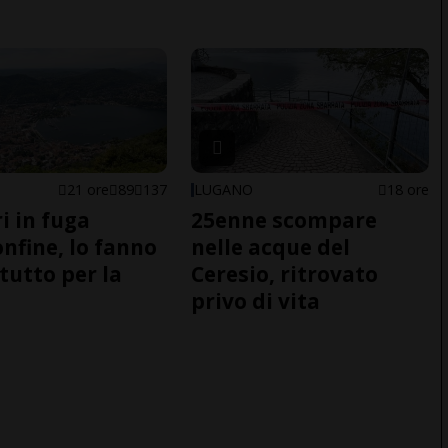
21 ore
89
137
LUGANO
18 ore
i in fuga
25enne scompare
onfine, lo fanno
nelle acque del
tutto per la
Ceresio, ritrovato
privo di vita