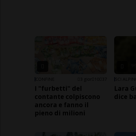
CONFINE
3 gior
10
37
SCI ALPI
I "furbetti" del
Lara G
contante colpiscono
dice b
ancora e fanno il
pieno di milioni