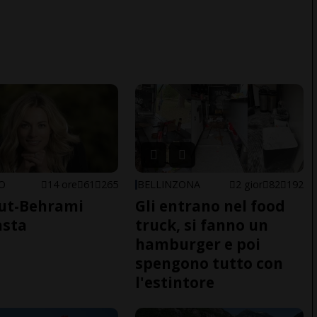
NO
14 ore
61
265
BELLINZONA
2 gior
82
192
ut-Behrami
Gli entrano nel food
asta
truck, si fanno un
hamburger e poi
spengono tutto con
l'estintore