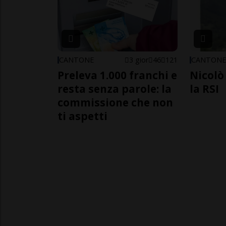
CANTONE
3 gior
46
121
CANTON
Preleva 1.000 franchi e
Nicolò 
resta senza parole: la
la RSI
commissione che non
ti aspetti