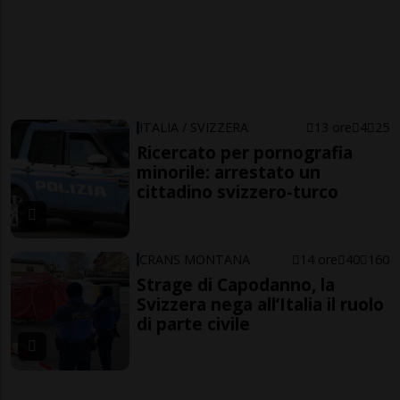
ITALIA / SVIZZERA
13 ore
4
25
Ricercato per pornografia
minorile: arrestato un
cittadino svizzero-turco
CRANS MONTANA
14 ore
40
160
Strage di Capodanno, la
Svizzera nega all’Italia il ruolo
di parte civile