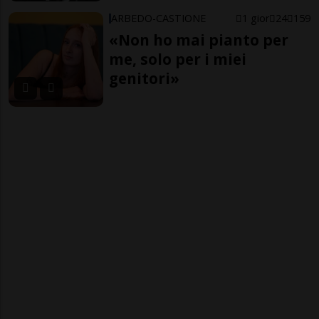
ARBEDO-CASTIONE
1 gior
24
159
«Non ho mai pianto per
me, solo per i miei
genitori»