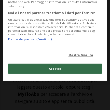
giovanissima. Sui portali d'oltre confine
nostro Sito web. Per maggiori informazioni, consulta l'Informativa
sulla privacy.
rimbalzano le immagini di A.K., la modella
Noi e i nostri partner trattiamo i dati per fornire:
e indossatrice ucraina morta nel
Utilizzare dati di geolocalizzazione precisi. Scansione attiva delle
caratteristiche del dispositivo ai fini dell’identificazione. Archiviare
vercellese, il giorno di Pasqua, a bordo
informazioni su dispositivo e/o accedervi. Pubblicità e contenuti
personalizzati, misurazione delle prestazioni dei contenuti e degli
annunci, ricerche sul pubblico, sviluppo di servizi.
della Ferrari guidata dal dj kosovaro H.Q.,
Elenco dei partner (fornitori)
residente a Vil...
Mostra finalità
🔐 Sblocca il nostro archivio
esclusivo!
Accetto
Sottoscrivi un abbonamento
Archivio
per
leggere questo articolo, oppure scegli
MyTioAbo
per accedere all'archivio e
navigare su sito e app senza pubblicità.