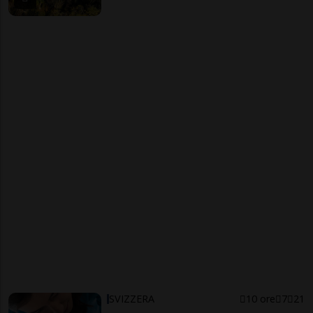
SVIZZERA
10 ore
7
21