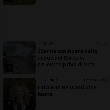
LUGANO
1 gior
25enne scompare nelle
acque del Ceresio,
ritrovato privo di vita
SCI ALPINO
1 gior
66
286
Lara Gut-Behrami dice
basta