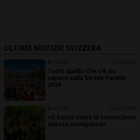
ULTIME NOTIZIE SVIZZERA
SVIZZERA
2 ore
2
8
Tutto quello che c'è da
sapere sulla Street Parade
2026
SVIZZERA
9 ore
7
56
«Il bosco come lo conosciamo
adesso scomparirà»