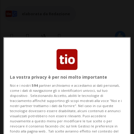
elaborata da Redazione
04 apr 2024 - 10:56
Aggiornamento 05 apr 2024 - 17:32
La vostra privacy è per noi molto importante
Noi e i nostri
594
partner archiviamo e accediamo ai dati personali,
come i dati di navigazione gli o identificatori univoci, sul tuo
dispositivo . Selezionando Accetto, abiliti le tecnologie di
tracciamento affinché supportino gli scopi mostrati alla voce "Noi e i
nostri partner trattiamo i dati da fornire". Nel caso in cui queste
tecnologie dovessero essere disabilitate, alcuni contenuti e annunci
visualizzati potrebbero non essere rilevanti. Puoi accedere
nuovamente a questo menu per modificare le tue scelte o per
Segni particolari: bellissima e
revocare il consenso facendo clic sul link Gestisci le preferenze in
fondo alla pagina web.. Tali scelte avranno effetto nel contesto del