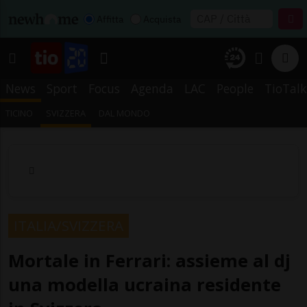
Affitta
Acquista
News
Sport
Focus
Agenda
LAC
People
TioTalk
TICINO
SVIZZERA
DAL MONDO
ITALIA/SVIZZERA
Mortale in Ferrari: assieme al dj
una modella ucraina residente