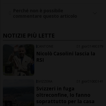
Perché non è possibile
commentare questo articolo
NOTIZIE PIÙ LETTE
CANTONE
1 gior
149
379
Nicolò Casolini lascia la
RSI
SVIZZERA
1 gior
100
141
Svizzeri in fuga
oltreconfine, lo fanno
soprattutto per la casa