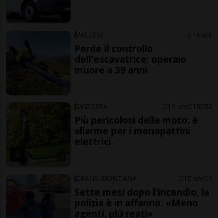
VALLESE
14 ore
Perde il controllo
dell'escavatrice: operaio
muore a 39 anni
SVIZZERA
15 ore
15
52
Più pericolosi delle moto: è
allarme per i monopattini
elettrici
CRANS-MONTANA
16 ore
3
Sette mesi dopo l'incendio, la
polizia è in affanno: «Meno
agenti, più reati»