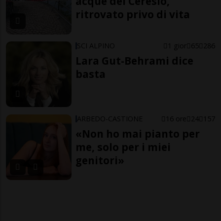
acque del Ceresio,
ritrovato privo di vita
SCI ALPINO
1 gior
65
286
Lara Gut-Behrami dice
basta
ARBEDO-CASTIONE
16 ore
24
157
«Non ho mai pianto per
me, solo per i miei
genitori»