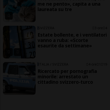
me ne pento», capita a una
laureata su tre
SVIZZERA
3 ore
4
Estate bollente, e i ventilatori
vanno a ruba: «Scorte
esaurite da settimane»
ITALIA / SVIZZERA
4 ore
1
19
Ricercato per pornografia
minorile: arrestato un
cittadino svizzero-turco