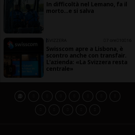
In difficoltà nel Lemano, fa il
morto...e si salva
SVIZZERA
7 ore
10
16
Swisscom apre a Lisbona, è
scontro anche con transfair.
L’azienda: «La Svizzera resta
centrale»