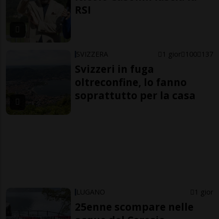
RSI
SVIZZERA
1 gior
100
137
Svizzeri in fuga
oltreconfine, lo fanno
soprattutto per la casa
LUGANO
1 gior
25enne scompare nelle