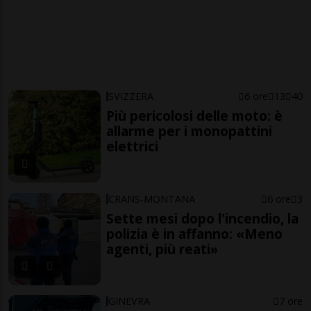
SVIZZERA
6 ore
13
40
Più pericolosi delle moto: è
allarme per i monopattini
elettrici
CRANS-MONTANA
6 ore
3
Sette mesi dopo l'incendio, la
polizia è in affanno: «Meno
agenti, più reati»
GINEVRA
7 ore