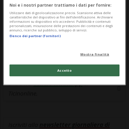
esclusivo!
Noi e i nostri partner trattiamo i dati per fornire:
Sottoscrivi un abbonamento
Archivio
per
Utilizzare dati di geolocalizzazione precisi. Scansione attiva delle
caratteristiche del dispositivo ai fini dell’identificazione. Archiviare
leggere questo articolo, oppure scegli
informazioni su dispositivo e/o accedervi. Pubblicità e contenuti
personalizzati, misurazione delle prestazioni dei contenuti e degli
MyTioAbo
per accedere all'archivio e
annunci, ricerche sul pubblico, sviluppo di servizi.
Elenco dei partner (fornitori)
navigare su sito e app senza pubblicità.
ACCEDI
Mostra finalità
Accetto
Entra nel
canale WhatsApp
di
Ticinonline.
Iscriviti alla
newsletter giornaliera di