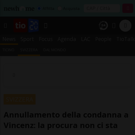
Affitta
Acquista
News
Sport
Focus
Agenda
LAC
People
TioTalk
TICINO
SVIZZERA
DAL MONDO
SVIZZERA
Annullamento della condanna a
Vincenz: la procura non ci sta