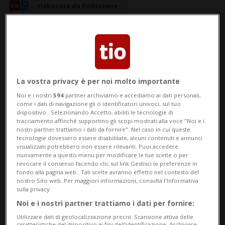
elaborata da Redazione
23 lug 2023 - 19:55
La vostra privacy è per noi molto importante
Noi e i nostri
594
partner archiviamo e accediamo ai dati personali,
BITSCH - I numerosi focolai e il vento
come i dati di navigazione gli o identificatori univoci, sul tuo
dispositivo . Selezionando Accetto, abiliti le tecnologie di
hanno tenuto anche oggi in allerta i
tracciamento affinché supportino gli scopi mostrati alla voce "Noi e i
nostri partner trattiamo i dati da fornire". Nel caso in cui queste
pompieri impegnati a contenere il rogo
tecnologie dovessero essere disabilitate, alcuni contenuti e annunci
visualizzati potrebbero non essere rilevanti. Puoi accedere
scoppiato lunedì sera sopra Bitsch,
nuovamente a questo menu per modificare le tue scelte o per
revocare il consenso facendo clic sul link Gestisci le preferenze in
nell'Alto Vallese. Come annunciato oggi
fondo alla pagina web.. Tali scelte avranno effetto nel contesto del
nostro Sito web. Per maggiori informazioni, consulta l'Informativa
sulla privacy.
dallo stato maggiore di crisi, tre elicotteri
Noi e i nostri partner trattiamo i dati per fornire:
antin...
Utilizzare dati di geolocalizzazione precisi. Scansione attiva delle
caratteristiche del dispositivo ai fini dell’identificazione. Archiviare