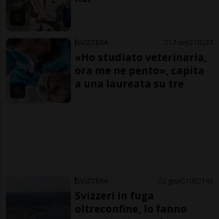
SVIZZERA
17 ore
10
37
«Ho studiato veterinaria,
ora me ne pento», capita
a una laureata su tre
SVIZZERA
2 gior
103
142
Svizzeri in fuga
oltreconfine, lo fanno