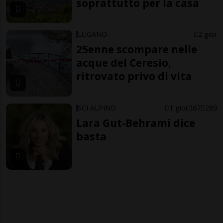
soprattutto per la casa
LUGANO
2 gior
25enne scompare nelle
acque del Ceresio,
ritrovato privo di vita
SCI ALPINO
1 gior
67
289
Lara Gut-Behrami dice
basta