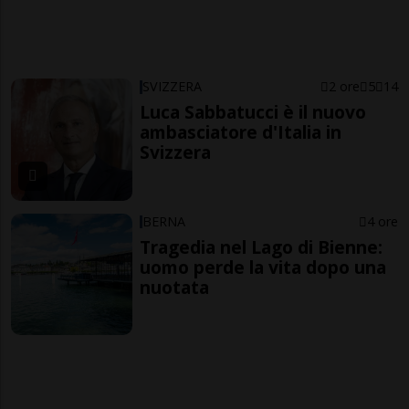
SVIZZERA
2 ore
5
14
Luca Sabbatucci è il nuovo
ambasciatore d'Italia in
Svizzera
BERNA
4 ore
Tragedia nel Lago di Bienne:
uomo perde la vita dopo una
nuotata