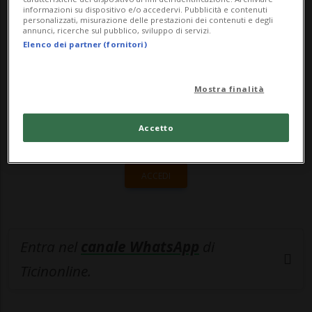
informazioni su dispositivo e/o accedervi. Pubblicità e contenuti
personalizzati, misurazione delle prestazioni dei contenuti e degli
🔐 Sblocca il nostro archivio
annunci, ricerche sul pubblico, sviluppo di servizi.
Elenco dei partner (fornitori)
esclusivo!
Sottoscrivi un abbonamento
Archivio
per
Mostra finalità
leggere questo articolo, oppure scegli
MyTioAbo
per accedere all'archivio e
Accetto
navigare su sito e app senza pubblicità.
ACCEDI
Entra nel
canale WhatsApp
di
Ticinonline.