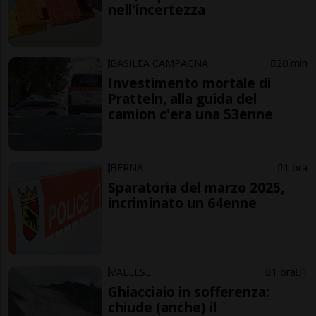
nell'incertezza
BASILEA CAMPAGNA
20 min
Investimento mortale di
Pratteln, alla guida del
camion c'era una 53enne
BERNA
1 ora
Sparatoria del marzo 2025,
incriminato un 64enne
VALLESE
1 ora
1
Ghiacciaio in sofferenza:
chiude (anche) il