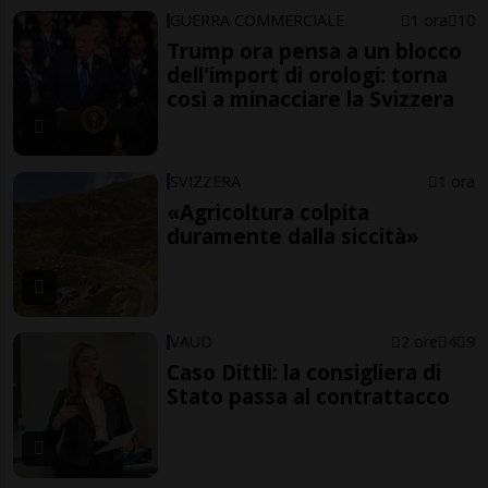
GUERRA COMMERCIALE
1 ora
10
Trump ora pensa a un blocco
dell'import di orologi: torna
così a minacciare la Svizzera
SVIZZERA
1 ora
«Agricoltura colpita
duramente dalla siccità»
VAUD
2 ore
4
9
Caso Dittli: la consigliera di
Stato passa al contrattacco