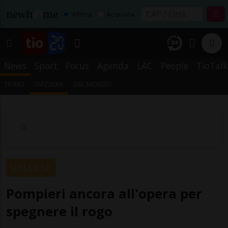
Affitta
Acquista
News
Sport
Focus
Agenda
LAC
People
TioTalk
TICINO
SVIZZERA
DAL MONDO
VALLESE
Pompieri ancora all'opera per
spegnere il rogo