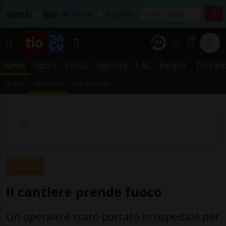
Affitta
Acquista
1
News
Sport
Focus
Agenda
LAC
People
TioTalk
TICINO
SVIZZERA
DAL MONDO
ZUGO
Il cantiere prende fuoco
Un operaio è stato portato in ospedale per