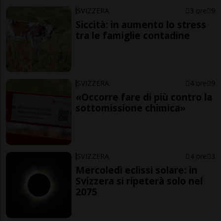
SVIZZERA
3 ore
9
Siccità: in aumento lo stress
tra le famiglie contadine
SVIZZERA
4 ore
9
«Occorre fare di più contro la
sottomissione chimica»
SVIZZERA
4 ore
3
Mercoledì eclissi solare: in
Svizzera si ripeterà solo nel
2075