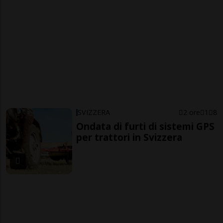
SVIZZERA
2 ore
1
8
Ondata di furti di sistemi GPS
per trattori in Svizzera