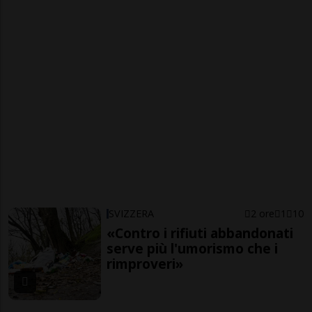
SVIZZERA
2 ore
1
10
«Contro i rifiuti abbandonati
serve più l'umorismo che i
rimproveri»