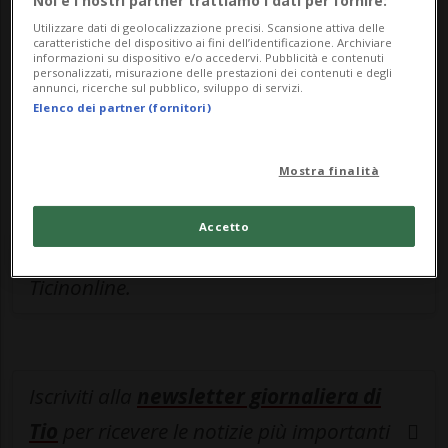
Noi e i nostri partner trattiamo i dati per fornire:
Sottoscrivi un abbonamento
Archivio
per
Utilizzare dati di geolocalizzazione precisi. Scansione attiva delle
leggere questo articolo, oppure scegli
caratteristiche del dispositivo ai fini dell’identificazione. Archiviare
informazioni su dispositivo e/o accedervi. Pubblicità e contenuti
MyTioAbo
per accedere all'archivio e
personalizzati, misurazione delle prestazioni dei contenuti e degli
annunci, ricerche sul pubblico, sviluppo di servizi.
navigare su sito e app senza pubblicità.
Elenco dei partner (fornitori)
ACCEDI
Mostra finalità
Accetto
Entra nel
canale WhatsApp
di
Ticinonline.
Iscriviti alla
newsletter giornaliera di
Tio
per ricevere le notizie più importanti