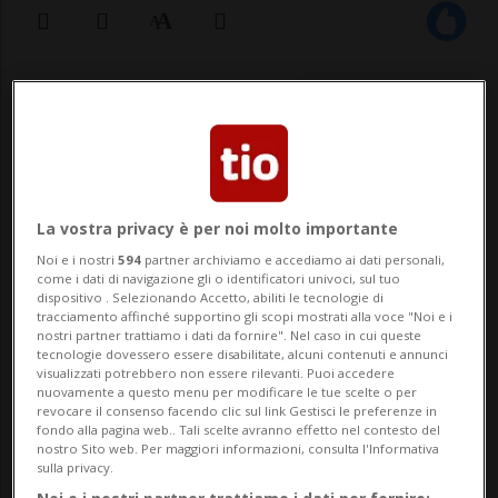
22 dic 2022 - 19:06
BAAR - Nel pomeriggio di giovedì, un
edificio in costruzione a Baar è stato
La vostra privacy è per noi molto importante
avvolto dalle fiamme. Sul cantiere erano
Noi e i nostri
594
partner archiviamo e accediamo ai dati personali,
presenti diversi operai, uno dei quali è
come i dati di navigazione gli o identificatori univoci, sul tuo
dispositivo . Selezionando Accetto, abiliti le tecnologie di
stato trasportato in ospedale per degli
tracciamento affinché supportino gli scopi mostrati alla voce "Noi e i
nostri partner trattiamo i dati da fornire". Nel caso in cui queste
accertamenti. Tre sono stati vi...
tecnologie dovessero essere disabilitate, alcuni contenuti e annunci
visualizzati potrebbero non essere rilevanti. Puoi accedere
nuovamente a questo menu per modificare le tue scelte o per
revocare il consenso facendo clic sul link Gestisci le preferenze in
🔐 Sblocca il nostro archivio
fondo alla pagina web.. Tali scelte avranno effetto nel contesto del
nostro Sito web. Per maggiori informazioni, consulta l'Informativa
esclusivo!
sulla privacy.