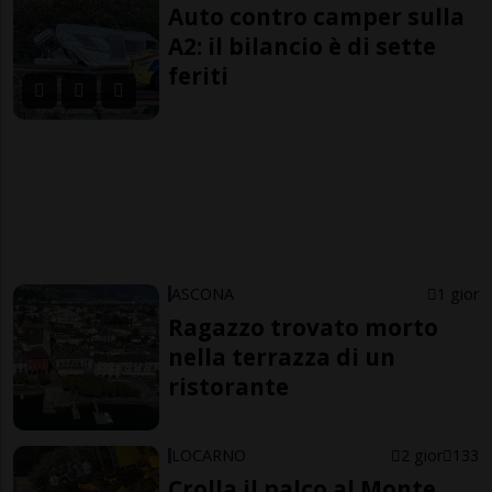
Auto contro camper sulla
A2: il bilancio è di sette
feriti
ASCONA
1 gior
Ragazzo trovato morto
nella terrazza di un
ristorante
LOCARNO
2 gior
133
Crolla il palco al Monte