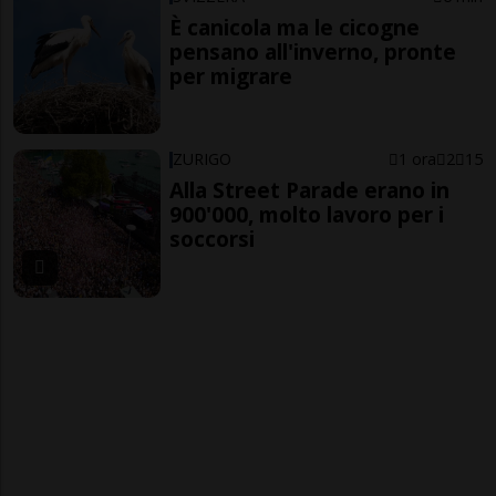
È canicola ma le cicogne
pensano all'inverno, pronte
per migrare
ZURIGO
1 ora
2
15
Alla Street Parade erano in
900'000, molto lavoro per i
soccorsi