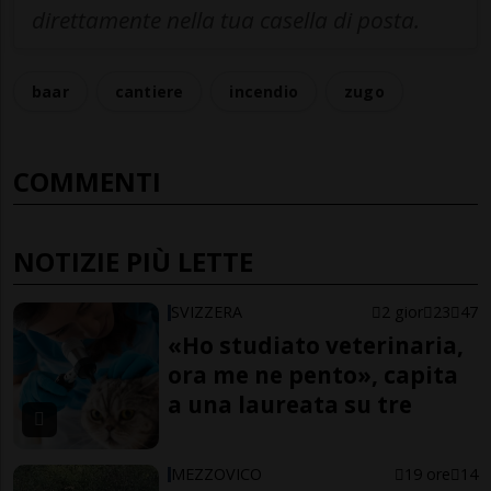
direttamente nella tua casella di posta.
baar
cantiere
incendio
zugo
COMMENTI
NOTIZIE PIÙ LETTE
SVIZZERA
2 gior
23
47
«Ho studiato veterinaria,
ora me ne pento», capita
a una laureata su tre
MEZZOVICO
19 ore
14