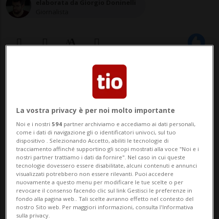
elaborata da Giorgio Doninelli
Giornalista
27 dic 2021 - 09:01
BAAR - Un piccolo incendio si è verificato
La vostra privacy è per noi molto importante
ieri verso le 17.30 a Baar nel canton Zugo:
Noi e i nostri
594
partner archiviamo e accediamo ai dati personali,
come i dati di navigazione gli o identificatori univoci, sul tuo
un'auto parcheggiata sulla
dispositivo . Selezionando Accetto, abiliti le tecnologie di
tracciamento affinché supportino gli scopi mostrati alla voce "Noi e i
Sihlbruggstrasse ha improvvisamente
nostri partner trattiamo i dati da fornire". Nel caso in cui queste
tecnologie dovessero essere disabilitate, alcuni contenuti e annunci
preso fuoco. Un passante ha
visualizzati potrebbero non essere rilevanti. Puoi accedere
nuovamente a questo menu per modificare le tue scelte o per
fortunatamente reagito rapidamente e ha
revocare il consenso facendo clic sul link Gestisci le preferenze in
fondo alla pagina web.. Tali scelte avranno effetto nel contesto del
spento le fiamme con un e...
nostro Sito web. Per maggiori informazioni, consulta l'Informativa
sulla privacy.