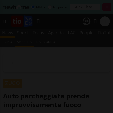
Affitta
Acquista
News
Sport
Focus
Agenda
LAC
People
TioTalk
TICINO
SVIZZERA
DAL MONDO
ZUGO
Auto parcheggiata prende
improvvisamente fuoco