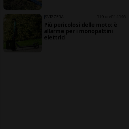
SVIZZERA
10 ore
14
46
Più pericolosi delle moto: è
allarme per i monopattini
elettrici