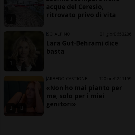
acque del Ceresio,
ritrovato privo di vita
SCI ALPINO
1 gior
65
286
Lara Gut-Behrami dice
basta
ARBEDO-CASTIONE
20 ore
24
159
«Non ho mai pianto per
me, solo per i miei
genitori»