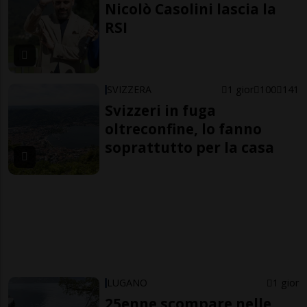
Nicolò Casolini lascia la
RSI
SVIZZERA
1 gior
100
141
Svizzeri in fuga
oltreconfine, lo fanno
soprattutto per la casa
LUGANO
1 gior
25enne scompare nelle