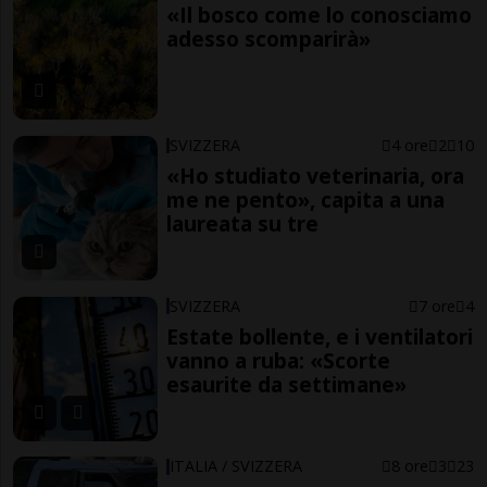
«Il bosco come lo conosciamo
adesso scomparirà»
SVIZZERA
4 ore
2
10
«Ho studiato veterinaria, ora
me ne pento», capita a una
laureata su tre
SVIZZERA
7 ore
4
Estate bollente, e i ventilatori
vanno a ruba: «Scorte
esaurite da settimane»
ITALIA / SVIZZERA
8 ore
3
23