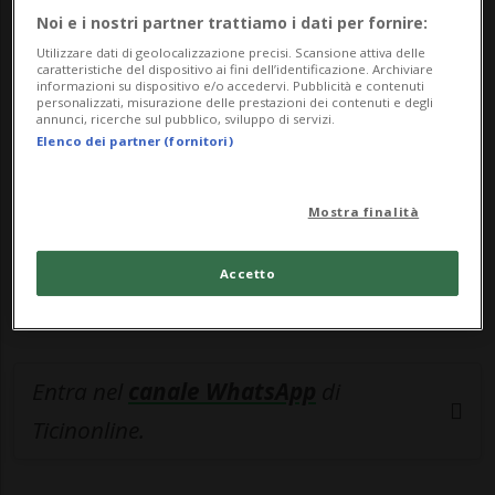
Noi e i nostri partner trattiamo i dati per fornire:
🔐 Sblocca il nostro archivio
Utilizzare dati di geolocalizzazione precisi. Scansione attiva delle
caratteristiche del dispositivo ai fini dell’identificazione. Archiviare
esclusivo!
informazioni su dispositivo e/o accedervi. Pubblicità e contenuti
personalizzati, misurazione delle prestazioni dei contenuti e degli
annunci, ricerche sul pubblico, sviluppo di servizi.
Sottoscrivi un abbonamento
Archivio
per
Elenco dei partner (fornitori)
leggere questo articolo, oppure scegli
MyTioAbo
per accedere all'archivio e
Mostra finalità
navigare su sito e app senza pubblicità.
Accetto
ACCEDI
Entra nel
canale WhatsApp
di
Ticinonline.