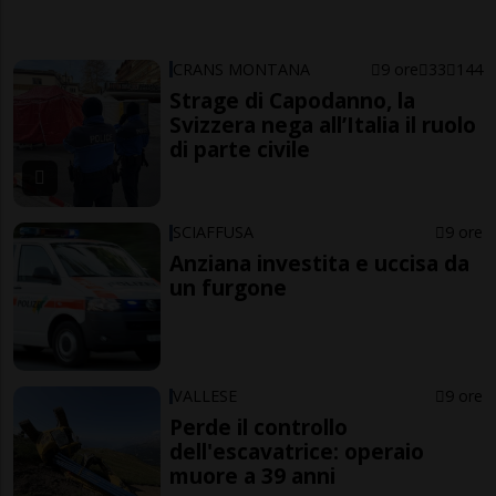
CRANS MONTANA
9 ore
33
144
Strage di Capodanno, la
Svizzera nega all’Italia il ruolo
di parte civile
SCIAFFUSA
9 ore
Anziana investita e uccisa da
un furgone
VALLESE
9 ore
Perde il controllo
dell'escavatrice: operaio
muore a 39 anni