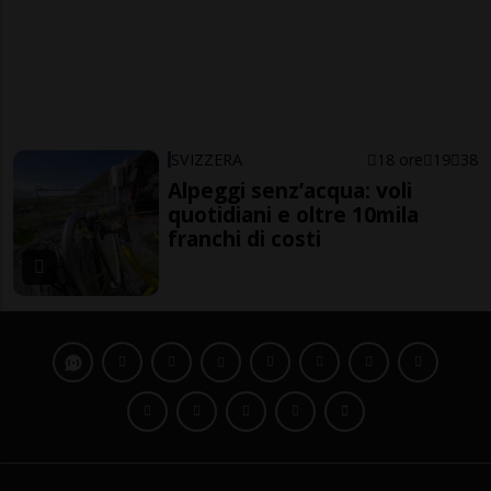
SVIZZERA
18 ore
19
38
Alpeggi senz’acqua: voli
quotidiani e oltre 10mila
franchi di costi