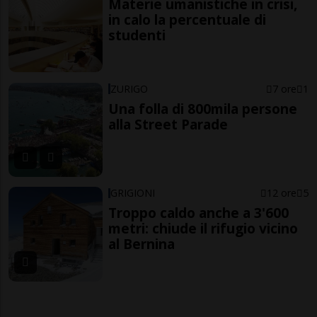
Materie umanistiche in crisi,
in calo la percentuale di
studenti
ZURIGO
7 ore
1
Una folla di 800mila persone
alla Street Parade
GRIGIONI
12 ore
5
Troppo caldo anche a 3'600
metri: chiude il rifugio vicino
al Bernina