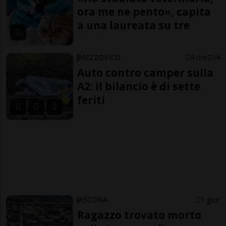
ora me ne pento», capita
a una laureata su tre
MEZZOVICO
9 ore
14
Auto contro camper sulla
A2: il bilancio è di sette
feriti
ASCONA
1 gior
Ragazzo trovato morto