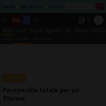
Affitta
Acquista
News
Sport
Focus
Agenda
LAC
People
TioTalk
TICINO
SVIZZERA
DAL MONDO
VALLESE
Parapendio fatale per un
35enne