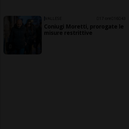
VALLESE
17 ore
16
43
Coniugi Moretti, prorogate le
misure restrittive