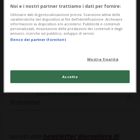
esclusivo!
Noi e i nostri partner trattiamo i dati per fornire:
Sottoscrivi un abbonamento
Archivio
per
Utilizzare dati di geolocalizzazione precisi. Scansione attiva delle
caratteristiche del dispositivo ai fini dell’identificazione. Archiviare
leggere questo articolo, oppure scegli
informazioni su dispositivo e/o accedervi. Pubblicità e contenuti
personalizzati, misurazione delle prestazioni dei contenuti e degli
MyTioAbo
per accedere all'archivio e
annunci, ricerche sul pubblico, sviluppo di servizi.
Elenco dei partner (fornitori)
navigare su sito e app senza pubblicità.
Mostra finalità
ACCEDI
Accetto
Entra nel
canale WhatsApp
di
Ticinonline.
Iscriviti alla
newsletter giornaliera di