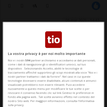
06 mar 2021 - 14:43
CHALAIS - Un uomo di 35 anni ha perso la
vita questa mattina a Chalais, in Vallese, a
causa di un incidente avuto mentre
La vostra privacy è per noi molto importante
praticava del parapendio. Lo ha
Noi e i nostri
594
partner archiviamo e accediamo ai dati personali,
come i dati di navigazione gli o identificatori univoci, sul tuo
comunicato la polizia cantonale vallesana.
dispositivo . Selezionando Accetto, abiliti le tecnologie di
tracciamento affinché supportino gli scopi mostrati alla voce "Noi e i
L'incidente è avvenuto verso le 08.30. Al
nostri partner trattiamo i dati da fornire". Nel caso in cui queste
tecnologie dovessero essere disabilitate, alcuni contenuti e annunci
loro ...
visualizzati potrebbero non essere rilevanti. Puoi accedere
nuovamente a questo menu per modificare le tue scelte o per
revocare il consenso facendo clic sul link Gestisci le preferenze in
fondo alla pagina web.. Tali scelte avranno effetto nel contesto del
🔐 Sblocca il nostro archivio
nostro Sito web. Per maggiori informazioni, consulta l'Informativa
sulla privacy.