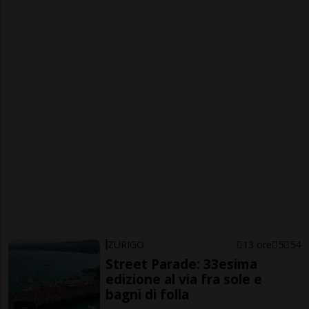
ZURIGO
13 ore
5
54
Street Parade: 33esima
edizione al via fra sole e
bagni di folla