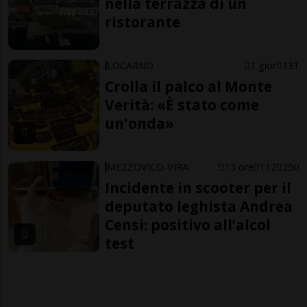
nella terrazza di un
ristorante
LOCARNO
1 gior
131
Crolla il palco al Monte
Verità: «È stato come
un'onda»
MEZZOVICO-VIRA
13 ore
112
250
Incidente in scooter per il
deputato leghista Andrea
Censi: positivo all’alcol
test