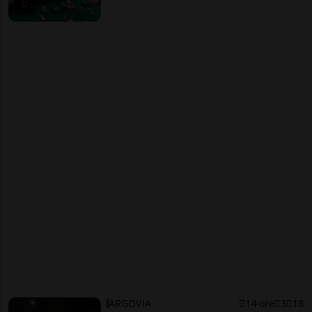
ARGOVIA
14 ore
3
18