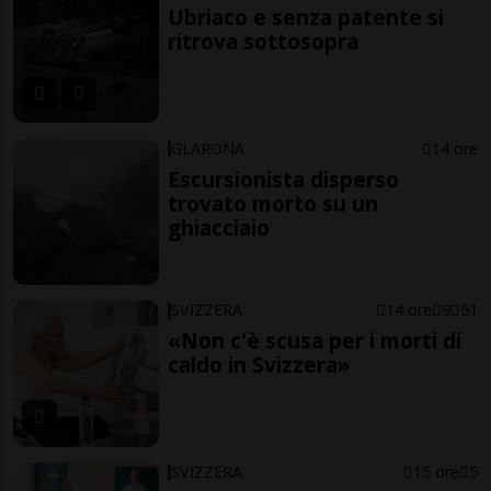
Ubriaco e senza patente si
ritrova sottosopra
GLARONA
14 ore
Escursionista disperso
trovato morto su un
ghiacciaio
SVIZZERA
14 ore
9
51
«Non c'è scusa per i morti di
caldo in Svizzera»
SVIZZERA
15 ore
5